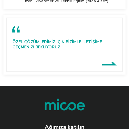
Düzenli Ziyaretler ve Teknik Eğitim (Yılda 4 Kez)
ÖZEL ÇÖZÜMLERIMIZ IÇIN BIZIMLE ILETIŞIME
GEÇMENIZI BEKLIYORUZ
Ağımıza katılın