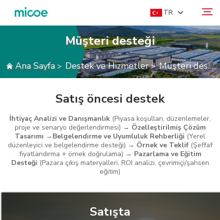
TR
Müşteri desteği
HAKKIMIZDA
Ana Sayfa
Destek ve Hizmetler
Müşteri desteği
>
>
Ara
ÜRÜNLER
ÇÖZÜM
Satış öncesi destek
DESTEK VE HIZMETLER
İhtiyaç Analizi ve Danışmanlık
(Piyasa koşulları, düzenlemeler,
MEDYA MERKEZI
proje ve senaryo değerlendirmesi) →
Özelleştirilmiş Çözüm
Tasarımı
→
Belgelendirme ve Uyumluluk Rehberliği
(Yerel
BIZE ULAŞIN
düzenleyici ve belgelendirme desteği) →
Örnek ve Teklif
(Şeffaf
fiyatlandırma + örnek doğrulama) →
Pazarlama ve Eğitim
Desteği
(Pazara çıkış materyalleri, ROI analizi, çevrimiçi/şahsen
eğitim)
Satışta