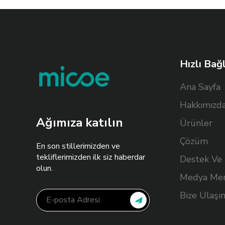
Hızlı Bağ
Ana Sayfa
Hakkımızd
Ağımıza katılın
Ürünler
Çözüm
En son stillerimizden ve
tekliflerimizden ilk siz haberdar
Destek Ve
olun.
Medya Mer
Bize Ulaşı