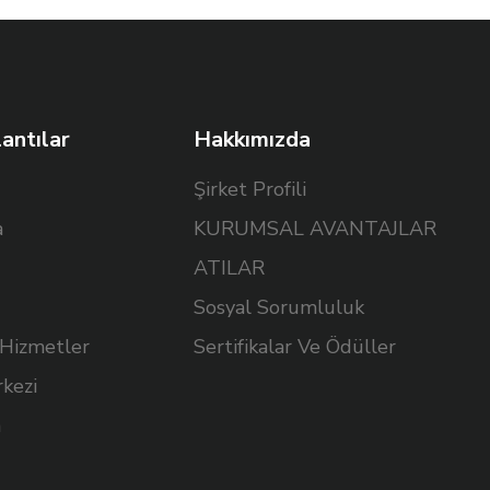
lantılar
Hakkımızda
Şirket Profili
a
KURUMSAL AVANTAJLAR
ATILAR
Sosyal Sorumluluk
 Hizmetler
Sertifikalar Ve Ödüller
kezi
n