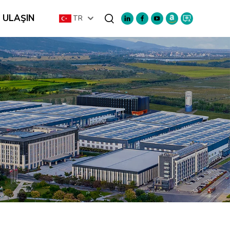
E ULAŞIN
TR
Ara