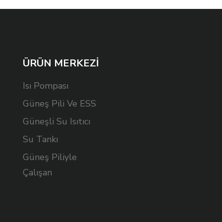
ÜRÜN MERKEZİ
Isı Pompası
Güneş Pili Ve ESS
Güneşli Su Isıtıcı
Su Tankı
Güneş Piliyle
Çalışan