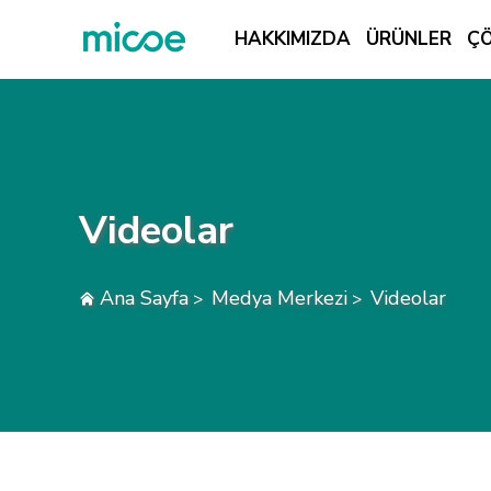
HAKKIMIZDA
ÜRÜNLER
Ç
HAKKIMIZDA
ÜRÜNLER
ÇÖZÜM
Videolar
DESTEK VE HIZMETLER
MEDYA MERKEZI
Ana Sayfa
Medya Merkezi
Videolar
>
>
BIZE ULAŞIN