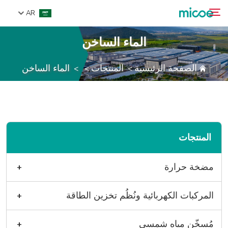
AR
الماء الساخن
من نحن
الصفحة الرئيسية
المنتجات
الماء الساخن
>
>
>
بحث
المنتجات
حل
الدعم والخدمات
مركز الإعلام
المنتجات
اتصل بنا
مضخة حرارة
مضخة حرارة للتبريد والتدفئة
المركبات الكهربائية ونُظُم تخزين الطاقة
مضخة حرارة شاملة
نظام تخزين طاقة تجاري ESS
مُسخّن مياه شمسي
مضخة حرارة لمياه الساخنة