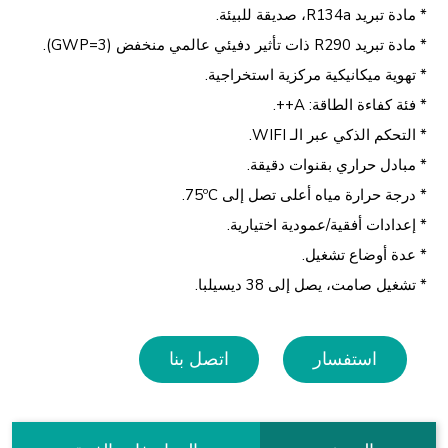
* مادة تبريد R134a، صديقة للبيئة.
* مادة تبريد R290 ذات تأثير دفيئي عالمي منخفض (GWP=3).
* تهوية ميكانيكية مركزية استخراجية.
* فئة كفاءة الطاقة: A++.
* التحكم الذكي عبر الـ WIFI.
* مبادل حراري بقنوات دقيقة.
* درجة حرارة مياه أعلى تصل إلى 75ºC.
* إعدادات أفقية/عمودية اختيارية.
* عدة أوضاع تشغيل.
* تشغيل صامت، يصل إلى 38 ديسيلبا.
استفسار
اتصل بنا