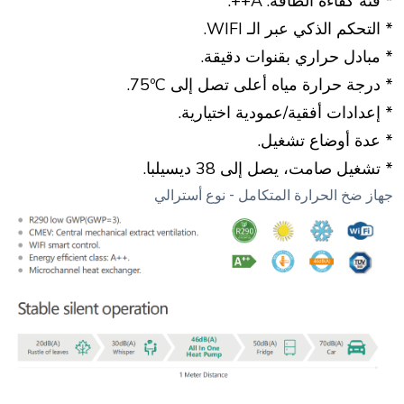
* فئة كفاءة الطاقة: A++.
* التحكم الذكي عبر الـ WIFI.
* مبادل حراري بقنوات دقيقة.
* درجة حرارة مياه أعلى تصل إلى 75ºC.
* إعدادات أفقية/عمودية اختيارية.
* عدة أوضاع تشغيل.
* تشغيل صامت، يصل إلى 38 ديسيلبا.
جهاز ضخ الحرارة المتكامل - نوع أسترالي
جهاز تسخين المياه بالهواء المتكامل الأسترالي - مصدر هوائي 