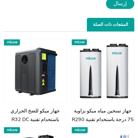
إرسال
المنتجات ذات الصلة
جهاز تسخين مياه ميكو بزاوية
جهاز ميكو للضخ الحراري
75 درجة باستخدام تقنية R290
باستخدام تقنية R32 DC
المدمجة والمثبتة على الحائط
الكاملة لتسخين المياه في
البرك والتدفئة الهيدروليكية