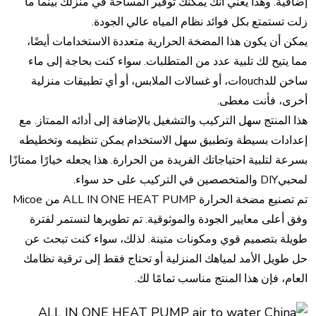
إضافية. وهذا يعني أنك يمكنك توفير المساحة في منزلك بينما ما
زلت تستمتع بكل فوائد نظام المياه عالي الجودة.
يمكن أن يكون هذا المضخة الحرارية متعددة الاستخدامات أيضًا،
مما يتيح لك تلبية عدد من المتطلبات. سواء كنت بحاجة إلى ماء
ساخن للدouchات، أو غسالات الملابس، أو أي تطبيقات منزلية
أخرى، فأنت مغطى.
هذا المنتج سهل التركيب والتشغيل بالإضافة إلى أدائه الممتاز. مع
إعدادات بسيطة وتطبيق سهل الاستخدام يمكن تنظيمه وتخطيطه
بسرعة لتلبية احتياجاتك الفريدة من الحرارة. هذا يجعله خيارًا ممتازًا
لمحبيDIY والمتخصصين في التركيب على حد سواء.
تم تصنيع مضخة الحرارة ALL IN ONE HEAT PUMP من Micoe
وفق أعلى معايير الجودة والموثوقية. تم تطويرها لتستمر لفترة
طويلة بتصميم قوي ومكونات متينة. لذلك، سواء كنت تبحث عن
حل طويل الأمد لمياهك المنزلية أو تحتاج فقط إلى ترقية نظامك
العام، فإن هذا المنتج مناسب تمامًا لك.