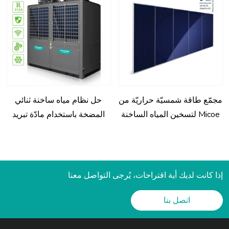
مجمّع طاقة شمسيّة حراريّة من
حل نظام مياه ساخنة ثنائي
Micoe لتسخين المياه الساخنة
المضخة باستخدام مادّة تبريد
MICOER410 لمجالات تجاريّة
وصناعيّة
إذا كانت لديك أية اقتراحات، يُرجى التواصل معنا
اتصل بنا