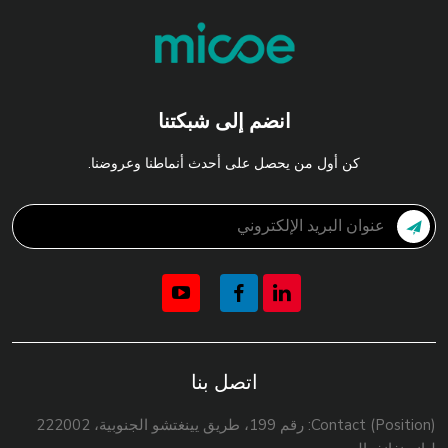
انضم إلى شبكتنا
كن أول من يحصل على أحدث أنماطنا وعروضنا.
اتصل بنا
Contact (Position): رقم 199، طريق يينغتشو الجنوبية، 222002