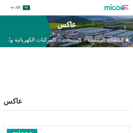
AR
عاكس
من نحن
الصفحة الرئيسية
المنتجات
المركبات الكهربائية ونُظُم تخزين الطاقة
>
>
بحث
المنتجات
حل
الدعم والخدمات
مركز الإعلام
اتصل بنا
عاكس