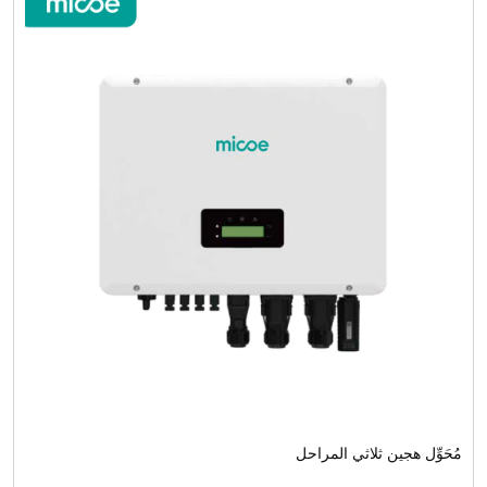
مُحَوِّل هجين ثلاثي المراحل