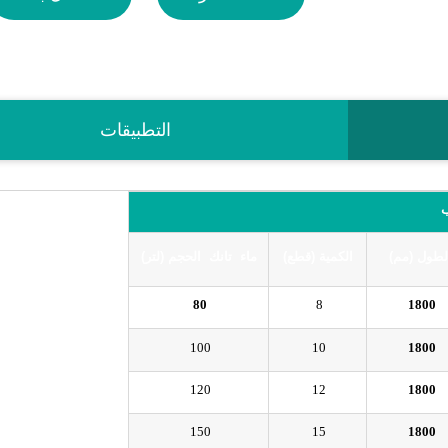
التطبيقات
ب
لطول (مم)
الكمية (قطع)
ماء
تانك
الحجم (لتر)
80
8
1800
100
10
1800
120
12
1800
150
15
1800