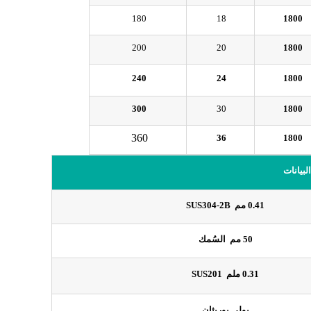
180
18
1800
200
20
1800
240
24
1800
300
30
1800
360
36
1800
البيانات
0.41 مم
SUS304-2B
50 مم
السُمك
0.31 ملم
SUS201
بولي يوريثان