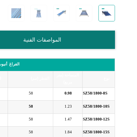
المواصفات الفنية
الفراغ
أنبو
المساحة (متر
نوع
القطر (مم)
ا
مربع)
58
0.98
SZ58/1800-8S
58
1.23
SZ58/1800-10S
58
1.47
SZ58/1800-12S
58
1.84
SZ58/1800-15S