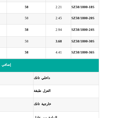
58
2.21
SZ58/1800-18S
58
2.45
SZ58/1800-20S
58
2.94
SZ58/1800-24S
58
3.68
SZ58/1800-30S
58
4.41
SZ58/1800-36S
إضافي
داخلي
تانك
العزل
طبقة
خارجية
تانك
المادة
من
عازل