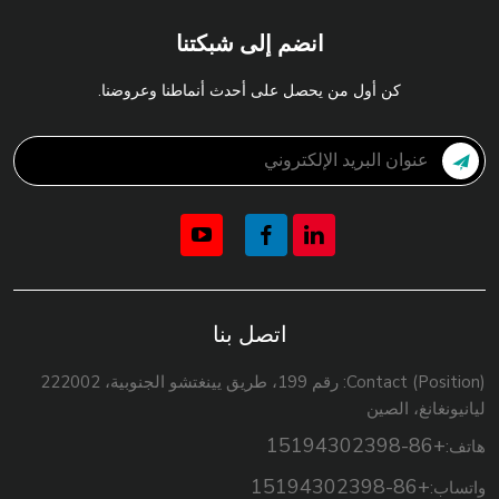
انضم إلى شبكتنا
كن أول من يحصل على أحدث أنماطنا وعروضنا.
اتصل بنا
Contact (Position): رقم 199، طريق يينغتشو الجنوبية، 222002
ليانيونغانغ، الصين
+86-15194302398
هاتف:
+86-15194302398
واتساب: