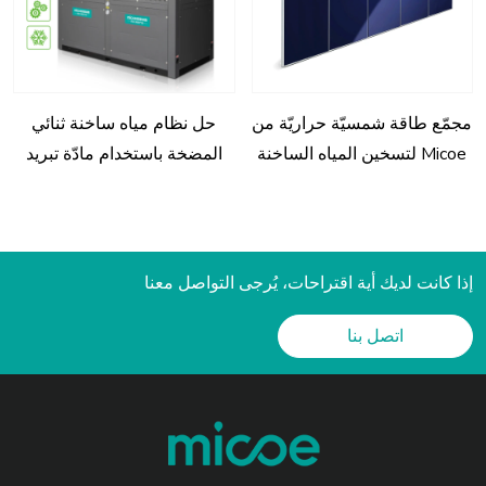
مجمّع طاقة شمسيّة حراريّة من
حل نظام مياه ساخنة ثنائي
Micoe لتسخين المياه الساخنة
المضخة باستخدام مادّة تبريد
MICOER410 لمجالات تجاريّة
وصناعيّة
إذا كانت لديك أية اقتراحات، يُرجى التواصل معنا
اتصل بنا