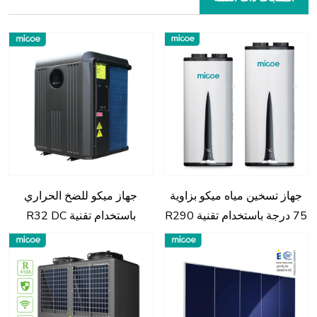
جهاز تسخين مياه ميكو بزاوية
جهاز ميكو للضخ الحراري
75 درجة باستخدام تقنية R290
باستخدام تقنية R32 DC
المدمجة والمثبتة على الحائط
الكاملة لتسخين المياه في
البرك والتدفئة الهيدروليكية