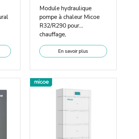
Module hydraulique
ural
pompe à chaleur Micoe
R32/R290 pour
chauffage,
refroidissement et eau
chaude domestique
En savoir plus