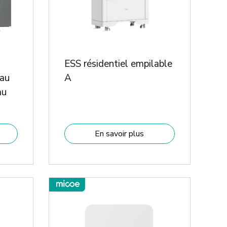
ESS résidentiel empilable
au
A
au
En savoir plus