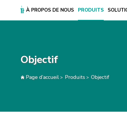
À PROPOS DE NOUS
PRODUITS
SOLUTI
À PROPOS DE NOUS
PRODUITS
SOLUTION
Objectif
SUPPORT ET SERVICES
CENTRE DE PRESSE
Page d’accueil
Produits
Objectif
>
>
CONTACTEZ-NOUS