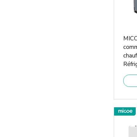
MICO
comm
chau
Réfri
clas