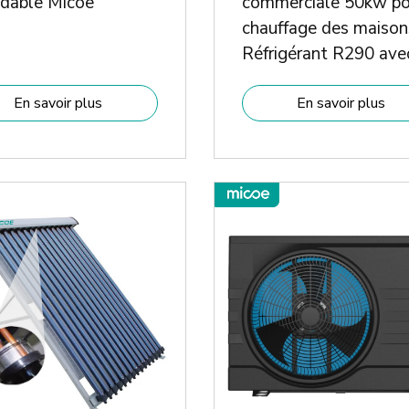
ydable Micoe
commerciale 50kw po
chauffage des maison
Réfrigérant R290 ave
classe A+++ ERP
En savoir plus
En savoir plus