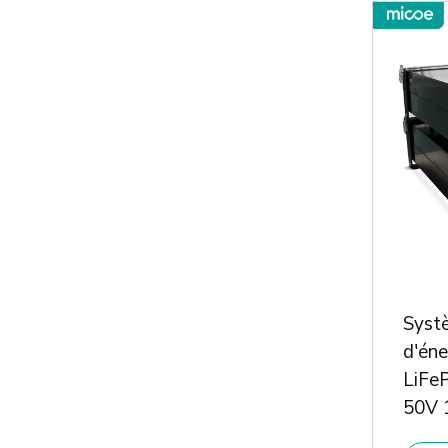
Syst
d'éne
LiFe
50V 
lithi