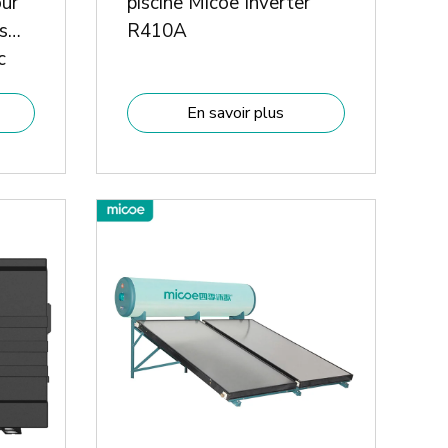
ur
piscine Micoe Inverter
s
R410A
c
En savoir plus