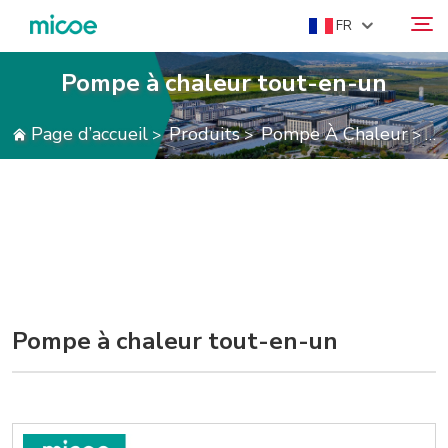
FR
Pompe à chaleur tout-en-un
À PROPOS DE NOUS
Page d’accueil
Produits
Pompe À Chaleur
Po
>
>
>
Rechercher
PRODUITS
SOLUTION
SUPPORT ET SERVICES
CENTRE DE PRESSE
CONTACTEZ-NOUS
Pompe à chaleur tout-en-un