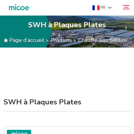
FR
SWH à Plaques Plates
À PROPOS DE NOUS
Page d’accueil
Produits
Chauffe-eau Solaire
>
>
>
Rechercher
PRODUITS
SOLUTION
SUPPORT ET SERVICES
CENTRE DE PRESSE
CONTACTEZ-NOUS
SWH à Plaques Plates