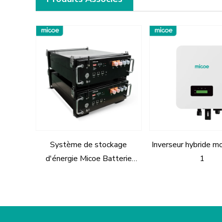
Système de stockage
Inverseur hybride 
d'énergie Micoe Batterie
1
LiFePO4 Haute tension 50V
100V 50ah Batterie lithium
solaire