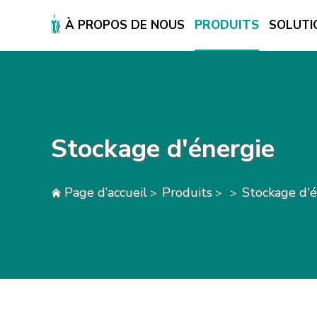
À PROPOS DE NOUS
PRODUITS
SOLUTI
À PROPOS DE NOUS
PRODUITS
SOLUTION
Stockage d'énergie
SUPPORT ET SERVICES
CENTRE DE PRESSE
Page d’accueil
Produits
Stockage d'é
>
>
>
CONTACTEZ-NOUS