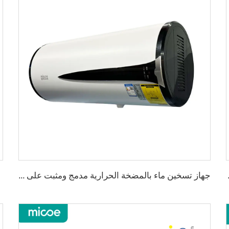
R3 من Micoe
جهاز تسخين ماء بالمضخة الحرارية مدمج ومثبت على الحائط