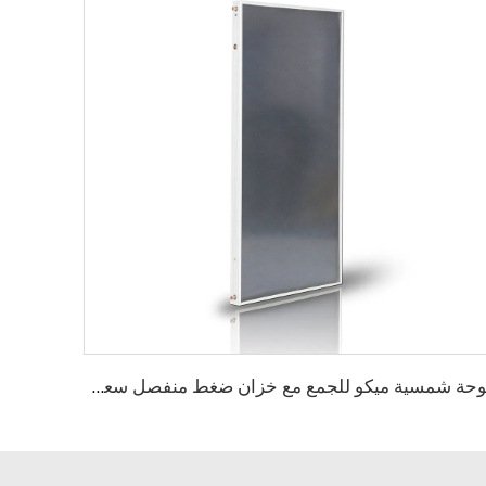
لوحة شمسية ميكو للجمع مع خزان ضغط منفصل سعة 316 لتر