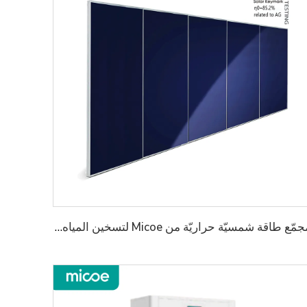
مجمّع طاقة شمسيّة حراريّة من Micoe لتسخين المياه الساخنة