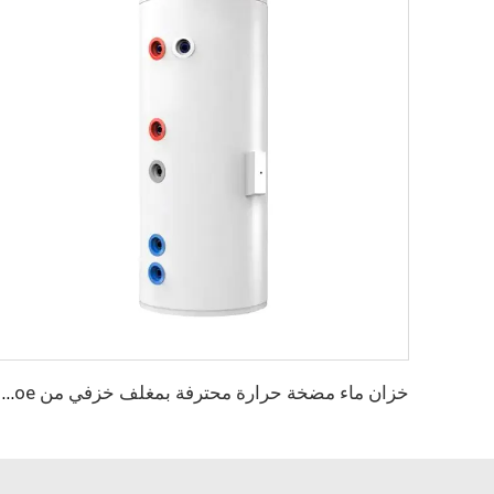
خزان ماء مضخة حرارة محترفة بمغلف خزفي من Micoe لنظام تسخين المياه