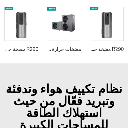
R290 مضخة حرارة متكاملة لتسخين المياه
مضخات حرارة متعددة الوظائف R290 A+++ حل تسخيف وتبريد + مياه ساخنة منزلية جاهزة لـ SG 6KW/12KW/18KW
R290 مضخة حرارة متكاملة لتسخين المياه
نظام تكييف هواء وتدفئة
وتبريد فعّال من حيث
استهلاك الطاقة
للمساحات الكبيرة