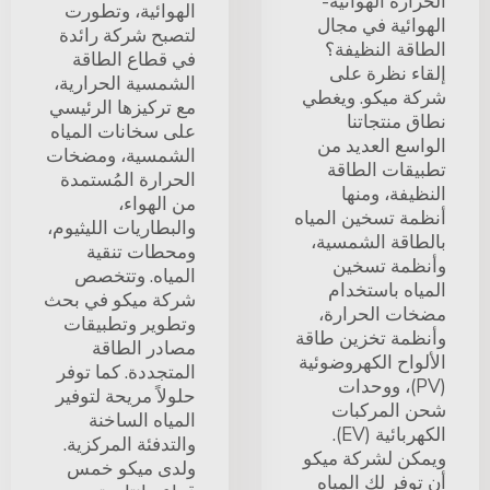
الحرارة الهوائية-
الهوائية، وتطورت
الهوائية في مجال
لتصبح شركة رائدة
الطاقة النظيفة؟
في قطاع الطاقة
إلقاء نظرة على
الشمسية الحرارية،
شركة ميكو. ويغطي
مع تركيزها الرئيسي
نطاق منتجاتنا
على سخانات المياه
الواسع العديد من
الشمسية، ومضخات
تطبيقات الطاقة
الحرارة المُستمدة
النظيفة، ومنها
من الهواء،
أنظمة تسخين المياه
والبطاريات الليثيوم،
بالطاقة الشمسية،
ومحطات تنقية
وأنظمة تسخين
المياه. وتتخصص
المياه باستخدام
شركة ميكو في بحث
مضخات الحرارة،
وتطوير وتطبيقات
وأنظمة تخزين طاقة
مصادر الطاقة
الألواح الكهروضوئية
المتجددة. كما توفر
(PV)، ووحدات
حلولاً مريحة لتوفير
شحن المركبات
المياه الساخنة
الكهربائية (EV).
والتدفئة المركزية.
ويمكن لشركة ميكو
ولدى ميكو خمس
أن توفر لك المياه