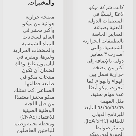
والمختبرات.
كانت شركة ميكو
لاعبًا رئيسيًّا في
مضخة حرارية
المنظمات الدولية
هوائية من ميكو،
المُعنية بصياغة
وأكبر مختبر في
المعايير الخاصة
العالم لسخانات
بالتطبيقات الحرارية
المياه الشمسية
الشمسية، والتي
والمضخات الحرارية
أصدرت ٣ معايير
وغيرها، ومقره في
دولية بالإضافة إلى
ليان يون غانغ. وذلك
أكثر من مضخة
لضمان أن تكون
حرارية تعمل بين
منتجات ميكو في
الهواء والهواء. كما
طليعة قطاعها
أنجزت ميكو أيضًا
الصناعي. كما تمتلك
عدة مهام بحثية،
ميكو مختبرًا معتمدًا
مثل المهمة
من قبل اللجنة
٥٤/٥٥/٦٨/٦٩ التابعة
الوطنية الصينية
للبرنامج الدولي
للاعتماد (CNAS)
للطاقة (IEA SHC).
ومحطة بحثية وطنية
وتتميَّز ضوابط
للباحثين الحاصلين
الجودة لدى ميكو