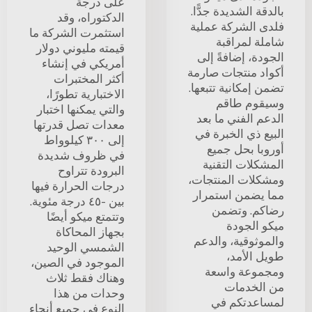
على درجة
بالدقة الشديدة جدًّا.
الدكتوراه، وقد
فلدى الشركة عملية
استثمرت الشركة ما
شاملة لمراقبة
قيمته مليوني دولار
الجودة، إضافةً إلى
أمريكي في إنشاء
أكواد منتجات صارمة
أكثر المختبرات
تضمن إمكانية تتبعها.
الاختبارية تطورًا،
وسيقوم طاقم
والتي يمكنها اختبار
الدعم الفني ما بعد
معدات تصل قدرتها
البيع ذي الخبرة في
إلى ٣٠٠ كيلوواط
أوروبا بحل جميع
في ظروف شديدة
المشكلات التقنية
البرودة تتراوح
ومشكلات المنتجات،
درجات الحرارة فيها
مما يضمن استمرار
بين -٤٥ درجة مئوية.
رضاكم. وتضمن
وتتمتع ميكو أيضًا
ميكو الجودة
بجهاز المحاكاة
والموثوقية، والدعم
الشمسي الوحيد
طويل الأمد،
الموجود في الصين،
ومجموعة واسعة
وهناك فقط ثلاث
من الخدمات
وحدات من هذا
لمساعدتكم في
النوع في جميع أنحاء