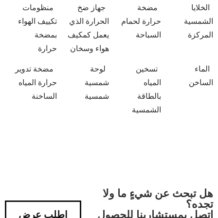
الخلايا
مضخة
جهاز ضخ
منظومات
الشمسية
حرارة لحمام
الحرارة الذي
تكييف الهواء
المركزة
السباحة
يعمل كمكيف
بمضخة
هواء وسخان
حرارة
الماء
تسخين
لوحة
مضخة تدوير
الساخن
المياه
شمسية
حرارة المياه
بالطاقة
شمسية
الساخنة
الشمسية
هل تبحث عن شيءٍ ما ولا
تجده؟
اتصل بمستشارينا للحصول
اطلب عرض