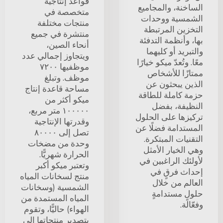
قواعد إنتاجية
الساخنة، والمجاميع
متخصصة في
الشمسية ووحدات
منتجات مختلفة
التخزين المرتبطة
منتشرة في جميع
بها، وأنظمة التدفئة
أنحاء الصين،
والتبريد أو كليهما
ويتجاوز إجمالي عدد
معًا. وتُعدّ ميكو خيارًا
موظفيها ٧٢٠٠
ممتازًا للأشخاص
موظف. وتبلغ
الذين يبحثون عن
مساحة قاعدة إنتاج
حزمة كاملة للطاقة
ميكو أكثر من
النظيفة، بفضل
١٠٠٠٠٠ متر مربع،
تركيزها على الحلول
وقدرتها الإنتاجية
المستدامة فضلًا عن
تصل إلى ٨٠٠٠٠
التقنيات المبتكرة.
وحدة من مضخات
وهي الخيار الأمثل
الحرارة شهريًّا.
لأولئك الراغبين في
وتعتبر ميكو أكبر
إحداث فرقٍ في
منتج لسخانات المياه
العالم من خلال
الشمسية (وسخانات
حلولٍ مستدامةٍ
المياه المستمدة من
وفعّالة.
الهواء) حاليًّا، وتقوم
بتصدير منتجاتها إلى