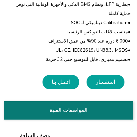
●بطارية LFP، ونظام BMS الذكي والأجهزة الوقائية التي توفر
حماية كاملة
●-Calibration ديناميكي لـ SOC
●مناسب لأغلب العواكس الرئيسية
●6,000 دورة عند 90% من عمق الاستنزاف
●UL، CE، IEC62619، UN38.3، MSDS
●تصميم معياري، قابل للتوسيع حتى 32 حزمة
استفسار
اتصل بنا
المواصفات الفنية
وصف السلعة