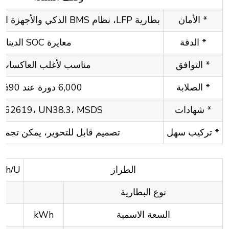
* الأمان
بطارية LFP، نظام BMS الذكي والأجهزة الوقائية التي توفر حماية كاملة
* الدقة
معايرة SOC الديناميكية
* التوافق
مناسب لأغلب العاكسات ا
* الصلابة
6,000 دورة عند 90% DOD،
* شهادات
EC62619، UN38.3، MSDS
* تركيب سهل
تصميم قابل للتحوير، يمكن تجميعه حتى
الطراز
kWh/U
نوع البطارية
السعة الاسمية
kWh