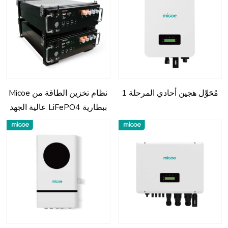
مُحَوِّل هجين أحادي المرحلة 1
نظام تخزين الطاقة من Micoe
ببطارية LiFePO4 عالية الجهد
50V 100V 50ah لتكنولوجيا
البطاريات الليثيوم الشمسيّة