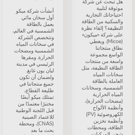
هل تبحث عن شركة
موثوقة لتلبية
أنشأت شركة ميكو
احتياجاتك التجارية
أول سخان مائي
والسكنية من الطاقة
يعمل بالطاقة
النظيفة؟ إلقاء نظرة
الشمسية في العالم،
على شركة «ميكون»
وتتخصص الشركة
(Micoe). ويغطي
في سخانات المياه
نطاق منتجاتنا
الشمسية ومضخات
الواسع مجموعة
الحرارة. ومقرها
واسعة من منتجات
الرئيسي في مدينة
الطاقة النظيفة، مثل
ليان يون غانغ.
سخانات المياه
ولضمان أن تكون
العاملة بالطاقة
جميع منتجاتنا في
الشمسية، وسخانات
طليعة القطاع،
المياه الحرارية
تمتلك ميكو أيضًا
(مضخات الحرارة)،
مختبرًا معتمدًا من
وأنظمة الألواح
قبل اللجنة الوطنية
الكهروضوئية (PV)
للاعتماد الصينية
وأنظمة تخزين
(CNAS)، ومحطة
الطاقة، ومحطات
بحث ما بعد
شحن المركبات