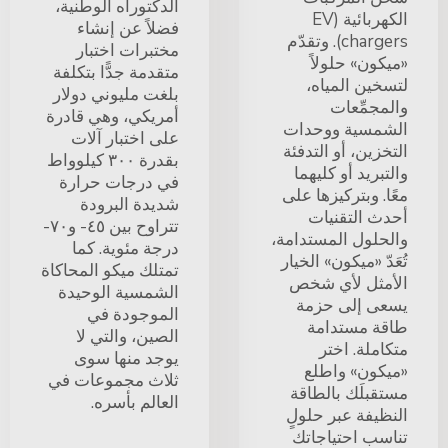
الدكتوراه الوطنية،
الكهربائية (EV
فضلاً عن إنشاء
chargers). وتقدّم
مختبرات اختبار
«ميكون» حلولاً
متقدمة جدًّا بتكلفة
لتسخين المياه،
بلغت مليوني دولار
والمجمِّعات
أمريكي، وهي قادرة
الشمسية ووحدات
على اختبار آلات
التخزين، أو التدفئة
بقدرة ٣٠٠ كيلوواط
والتبريد أو كليهما
في درجات حرارة
معًا. وبتركيزها على
شديدة البرودة
أحدث التقنيات
تتراوح بين ٤٥- و٧٠-
والحلول المستدامة،
درجة مئوية. كما
تُعَدّ «ميكون» الخيار
تمتلك ميكو المحاكاة
الأمثل لأي شخص
الشمسية الوحيدة
يسعى إلى حزمة
الموجودة في
طاقة مستدامة
الصين، والتي لا
متكاملة. اختر
يوجد منها سوى
«ميكون» واطلع
ثلاث مجموعات في
مستقبلَك بالطاقة
العالم بأسره.
النظيفة عبر حلولٍ
تناسب احتياجاتك