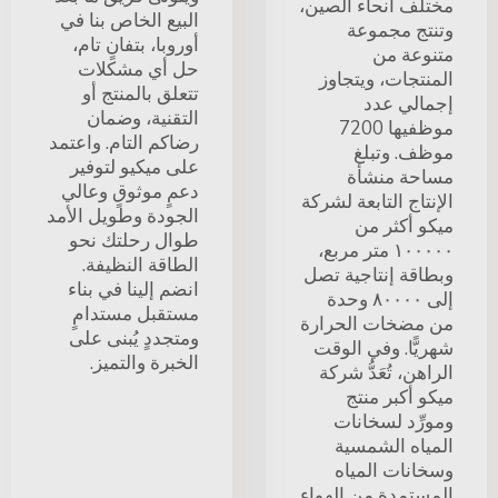
مختلف أنحاء الصين،
البيع الخاص بنا في
وتنتج مجموعة
أوروبا، بتفانٍ تام،
متنوعة من
حل أي مشكلات
المنتجات، ويتجاوز
تتعلق بالمنتج أو
إجمالي عدد
التقنية، وضمان
موظفيها 7200
رضاكم التام. واعتمد
موظف. وتبلغ
على ميكيو لتوفير
مساحة منشأة
دعمٍ موثوقٍ وعالي
الإنتاج التابعة لشركة
الجودة وطويل الأمد
ميكو أكثر من
طوال رحلتك نحو
١٠٠٠٠٠ متر مربع،
الطاقة النظيفة.
وبطاقة إنتاجية تصل
انضم إلينا في بناء
إلى ٨٠٠٠٠ وحدة
مستقبل مستدامٍ
من مضخات الحرارة
ومتجددٍ يُبنى على
شهريًّا. وفي الوقت
الخبرة والتميز.
الراهن، تُعَدُّ شركة
ميكو أكبر منتج
ومورِّد لسخانات
المياه الشمسية
وسخانات المياه
المستمدة من الهواء