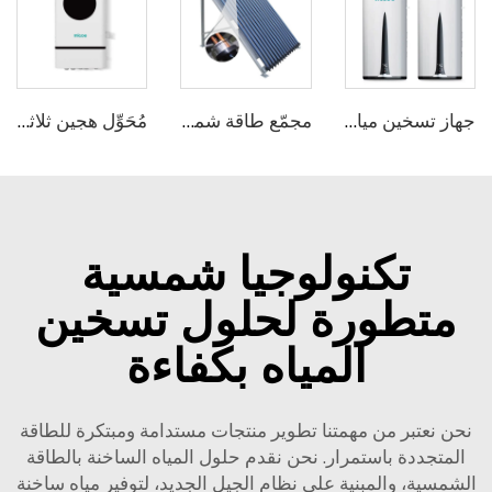
جهاز تسخين مياه ميكو بزاوية 75 درجة باستخدام تقنية R290 المدمجة والمثبتة على الحائط
مجمّع طاقة شمسية من Micoe بنظام أنابيب شاغرة لتسخين المياه
مُحَوِّل هجين ثلاثي المراحل 2
تكنولوجيا شمسية
متطورة لحلول تسخين
المياه بكفاءة
نحن نعتبر من مهمتنا تطوير منتجات مستدامة ومبتكرة للطاقة
المتجددة باستمرار. نحن نقدم حلول المياه الساخنة بالطاقة
الشمسية، والمبنية على نظام الجيل الجديد، لتوفير مياه ساخنة