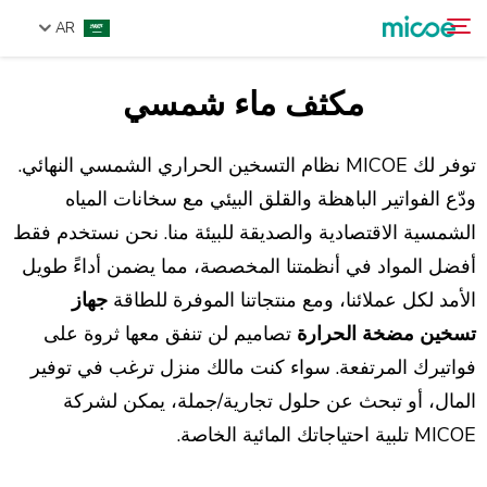
AR
مكثف ماء شمسي
من نحن
ابحث
المنتجات
توفر لك MICOE نظام التسخين الحراري الشمسي النهائي.
حل
ودّع الفواتير الباهظة والقلق البيئي مع سخانات المياه
الشمسية الاقتصادية والصديقة للبيئة منا. نحن نستخدم فقط
الدعم والخدمات
أفضل المواد في أنظمتنا المخصصة، مما يضمن أداءً طويل
مركز الإعلام
الأمد لكل عملائنا، ومع منتجاتنا الموفرة للطاقة
جهاز
اتصل بنا
تسخين مضخة الحرارة
تصاميم لن تنفق معها ثروة على
فواتيرك المرتفعة. سواء كنت مالك منزل ترغب في توفير
المال، أو تبحث عن حلول تجارية/جملة، يمكن لشركة
MICOE تلبية احتياجاتك المائية الخاصة.