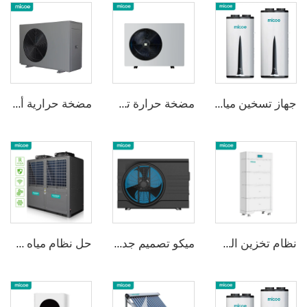
جهاز تسخين مياه ميكو بزاوية 75 درجة باستخدام تقنية R290 المدمجة والمثبتة على الحائط
مضخة حرارة تسخين ماء بتقنية العاكس DC ومادّة التبريد R32 من Micoe
مضخة حرارية أحادية الكتلة R290 لتسخين المياه
نظام تخزين الطاقة السكني المثبت
ميكو تصميم جديد R32 كامل عكسي التحكم بـ WIFI DC مصدر الهواء مضخة حرارة حوض سباحة إلى أوروبا
حل نظام مياه ساخنة ثنائي المضخة باستخدام مادّة تبريد MICOER410 لمجالات تجاريّة وصناعيّة