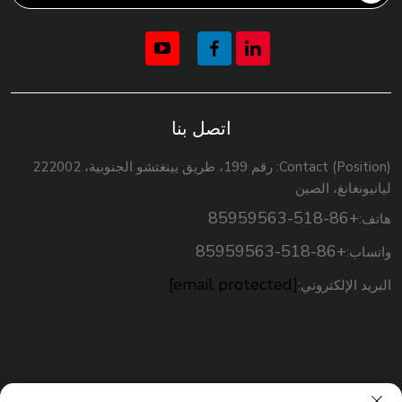
اتصل بنا
Contact (Position): رقم 199، طريق يينغتشو الجنوبية، 222002
ليانيونغانغ، الصين
+86-518-85959563
هاتف:
+86-518-85959563
واتساب:
[email protected]
البريد الإلكتروني: