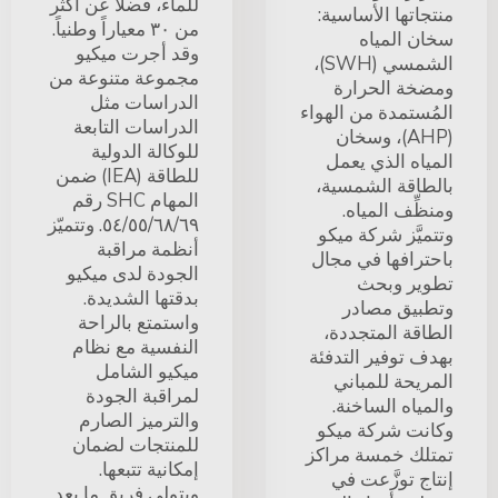
للماء، فضلاً عن أكثر
منتجاتها الأساسية:
من ٣٠ معياراً وطنياً.
سخان المياه
وقد أجرت ميكيو
الشمسي (SWH)،
مجموعة متنوعة من
ومضخة الحرارة
الدراسات مثل
المُستمدة من الهواء
الدراسات التابعة
(AHP)، وسخان
للوكالة الدولية
المياه الذي يعمل
للطاقة (IEA) ضمن
بالطاقة الشمسية،
المهام SHC رقم
ومنظِّف المياه.
٥٤/٥٥/٦٨/٦٩. وتتميّز
وتتميَّز شركة ميكو
أنظمة مراقبة
باحترافها في مجال
الجودة لدى ميكيو
تطوير وبحث
بدقتها الشديدة.
وتطبيق مصادر
واستمتع بالراحة
الطاقة المتجددة،
النفسية مع نظام
بهدف توفير التدفئة
ميكيو الشامل
المريحة للمباني
لمراقبة الجودة
والمياه الساخنة.
والترميز الصارم
وكانت شركة ميكو
للمنتجات لضمان
تمتلك خمسة مراكز
إمكانية تتبعها.
إنتاج توزَّعت في
ويتولى فريق ما بعد