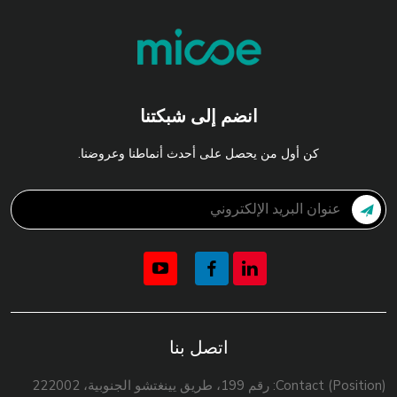
انضم إلى شبكتنا
كن أول من يحصل على أحدث أنماطنا وعروضنا.
اتصل بنا
Contact (Position): رقم 199، طريق يينغتشو الجنوبية، 222002