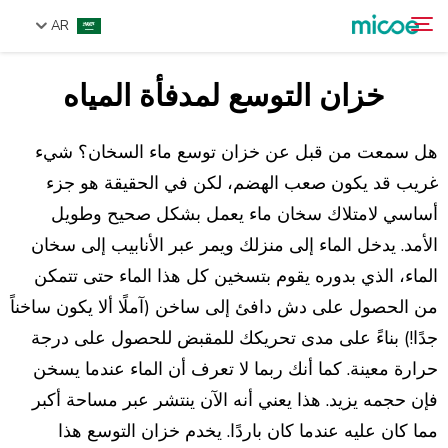
AR
خزان التوسع لمدفأة المياه
من نحن
ابحث
المنتجات
هل سمعت من قبل عن خزان توسع ماء السخان؟ شيء
حل
غريب قد يكون صعب الهضم، لكن في الحقيقة هو جزء
أساسي لامتلاك سخان ماء يعمل بشكل صحيح وطويل
الدعم والخدمات
الأمد. يدخل الماء إلى منزلك ويمر عبر الأنابيب إلى سخان
مركز الإعلام
الماء، الذي بدوره يقوم بتسخين كل هذا الماء حتى تتمكن
اتصل بنا
من الحصول على دش دافئ إلى ساخن (آملًا ألا يكون ساخناً
جدًا!) بناءً على مدى تحريكك للمقبض للحصول على درجة
حرارة معينة. كما أنك ربما لا تعرف أن الماء عندما يسخن
فإن حجمه يزيد. هذا يعني أنه الآن ينتشر عبر مساحة أكبر
مما كان عليه عندما كان باردًا. يخدم خزان التوسع هذا