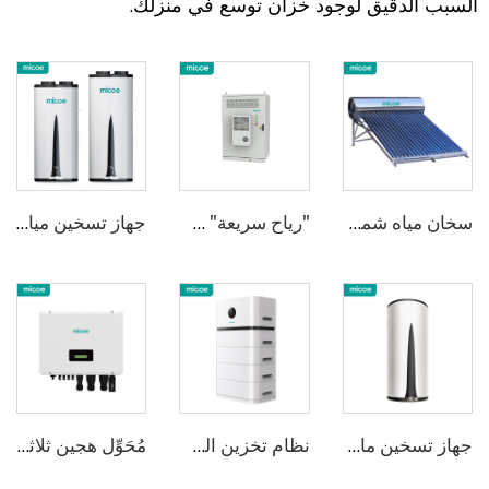
السبب الدقيق لوجود خزان توسع في منزلك.
سخان مياه شمسي بأنبوب فراغي منخفض الضغط
"رياح سريعة" سلسلة خزائن ذكية مبردة هواء لتخزين الطاقة سعة 48 كيلو واط ساعة / 100 كيلو واط ساعة | تخزين طاقة صناعي وتجاري مرنة | تبديل seemless خلال ملي ثانية | حماية نواة مناخية كاملة
جهاز تسخين مياه ميكو بزاوية 75 درجة باستخدام تقنية R290 المدمجة والمثبتة على الحائط
جهاز تسخين ماء بالمضخة الحرارية مدمج ومثبت على الحائط باستخدام R134a
نظام تخزين الطاقة السكني المثبت 2
مُحَوِّل هجين ثلاثي المراحل