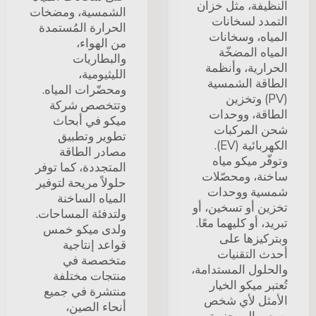
النظيفة، مثل خزان
الشمسية، ومضخات
التمدد لسخانات
الحرارة المُستمدة
المياه، وسخانات
من الهواء،
المياه المضخّة
والبطاريات
الحرارية، وأنظمة
الليثيومية،
الطاقة الشمسية
ومحضّرات المياه.
(PV) وتخزين
وتتخصص شركة
الطاقة، ووحدات
ميكو في أبحاث
شحن المركبات
تطوير وتطبيق
الكهربائية (EV).
مصادر الطاقة
وتوفّر ميكو مياه
المتجددة، كما توفر
ساخنة، ومحصّلات
حلولاً مريحة لتوفير
شمسية ووحدات
المياه الساخنة
تخزين أو تسخين، أو
ولتدفئة المساحات.
تبريد، أو كليهما معًا.
ولدى ميكو خمس
وبتركيزها على
قواعد إنتاجية
أحدث التقنيات
متخصصة في
والحلول المستدامة،
منتجات مختلفة
تُعتبر ميكو الخيار
منتشرة في جميع
الأمثل لأي شخص
أنحاء الصين،