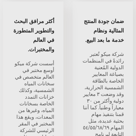
ضمان جودة المنتج
أكثر مرافق البحث
المثالية ونظام
والتطوير المتطورة
خدمة ما بعد البيع.
في العالم
والمختبرات.
شركة ميكو تُعتبر
رائدةً في المنظمات
أسست شركة ميكو
الدولية المُعنية
أوسع مختبر في
بصياغة المعايير
العالم متخصص في
الخاصة بالطاقة
سخانات المياه
الشمسية الحرارية،
الشمسية، وكذلك
وقد وضعت ٣ معايير
خزانات التمدد
دولية وأكثر من ٣٠
الخاصة بسخانات
معياراً وطنياً. كما أننا
المياه، وغيرها من
قمنا بتنفيذ مهام
المعدات، ويقع هذا
بحثية عديدة، مثل
المختبر في المقر
المهام ٥٤/٥٥/٦٨/٦٩
الرئيسي للشركة
التابعة لبرنامج