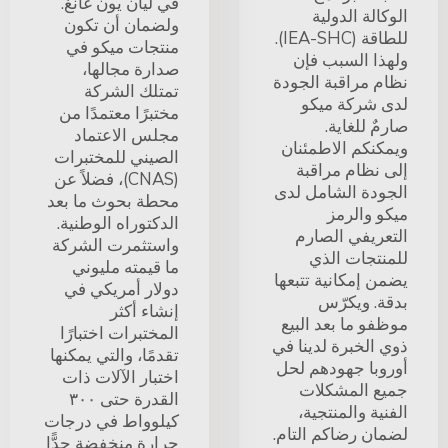
في ليان يون غانغ.
الوكالة الدولية
ولضمان أن تكون
للطاقة (IEA-SHC).
منتجات ميكو في
ولهذا السبب فإن
صدارة مجالها،
نظام مراقبة الجودة
تمتلك الشركة
لدى شركة ميكو
مختبرًا معتمدًا من
صارمٌ للغاية.
مجلس الاعتماد
ويمكنكم الاطمئنان
الصيني للمختبرات
إلى نظام مراقبة
(CNAS)، فضلاً عن
الجودة الشامل لدى
محطة بحوث ما بعد
ميكو والرمز
الدكتوراه الوطنية.
التعريفي الصارم
واستثمرت الشركة
للمنتجات الذي
ما قيمته مليوني
يضمن إمكانية تتبعها
دولار أمريكي في
بدقة. ويكرّس
إنشاء أكثر
موظفو ما بعد البيع
المختبرات اختبارًا
ذوي الخبرة لدينا في
تقدمًا، والتي يمكنها
أوروبا جهودهم لحل
اختبار الآلات ذات
جميع المشكلات
القدرة حتى ٣٠٠
الفنية والمنتجية،
كيلوواط في درجات
لضمان رضاكم التام.
حرارة منخفضة جدًّا