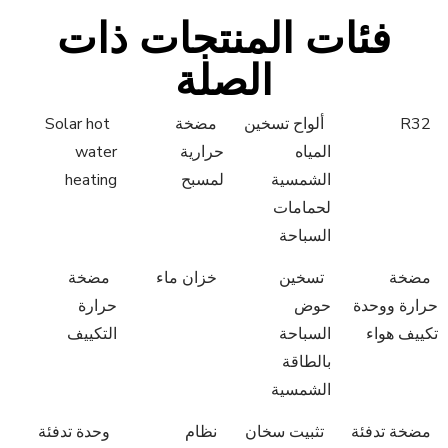
فئات المنتجات ذات
الصلة
R32
ألواح تسخين
مضخة
Solar hot
المياه
حرارية
water
الشمسية
لمسبح
heating
لحمامات
السباحة
مضخة
تسخين
خزان ماء
مضخة
حرارة ووحدة
حوض
حرارة
تكييف هواء
السباحة
التكييف
بالطاقة
الشمسية
مضخة تدفئة
تثبيت سخان
نظام
وحدة تدفئة