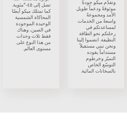
وتقدّم ميكو جودةً
تصل إلى ٤٥-°مئوية.
موثوقةً ودعماً طويل
كما تمتلك ميكو أيضًا
الأمد ومجموعةً
المحاكاة الشمسية
واسعةً من الخدمات
الوحيدة الموجودة
لمساعدتكم في
في الصين، وهناك
رحلتكم نحو الطاقة
فقط ثلاث وحدات
النظيفة. انضموا إلينا
من هذا النوع على
ونحن نبني مستقبلاً
مستوى العالم.
مستداماً يقوده
التميّز وخرطوم
التوسّع الخاص
بالسخانات المائية.