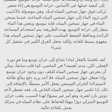
إلى كيفية عملها. في الأساس، خزانة التوسع هي إناء صغير
يُركب فوق جهاز تسخين المياه لديك. وهي موصولة بالأنابيب
التي تزود الماء إلى جهاز تسخين المياه الساخنة. عندما يسخن
الماء في جهاز تسخين المياه، فإنه يتوسع، وبعض هذا الماء
ينتقل إلى خزانة التوسع. بهذه الطريقة، يتم استخدام المساحة
الزائدة ويحافظ الضغط المناسب على جهاز تسخين المياه. هذا
مفهوم بسيط للغاية، ولكنه يجعل الفرق الكبير في تشغيل كل
شيء!
لقد ناقشنا بالفعل لماذا تحتاج إلى خزان توسع وما هو دوره
الفعلي. لكن، مدى أهميته؟ في الماضي، كما قلت سابقاً، يمكن
أن يتعرض جهاز تسخين المياه للتلف دون وجود خزان توسع.
وإذا تعطل جهاز تسخين المياه، فلا أحد يريد دفع مبالغ طائلة
لاستبداله! الخزان التوسعي يجعل الأمر بسيطًا. بالإضافة إلى
ذلك، إذا تكسر جهاز تسخين المياه الخاص بك، فقد تضطر لأخذ
دوش بارد لفترة، وهو أمر غير ممتع!) لهذا السبب، يلعب خزان
التوسع المنزلي دورًا مهمًا للحفاظ على نظام المياه في منزلك
يعمل بكفاءة عالية.