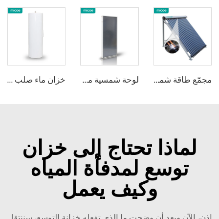
مجمّع طاقة شمسية من Micoe بنظام أنابيب شاغرة لتسخين المياه
لوحة شمسية ميكو للجمع مع خزان ضغط منفصل سعة 316 لتر
خزان ماء صلب من الفولاذ المقاوم للصدأ من Micoe
لماذا تحتاج إلى خزان
توسع لمدفأة المياه
وكيف يعمل
إذن، الآن وبعد أن وضحت ما الذي تفعله خزانة التوسع، سننتقل