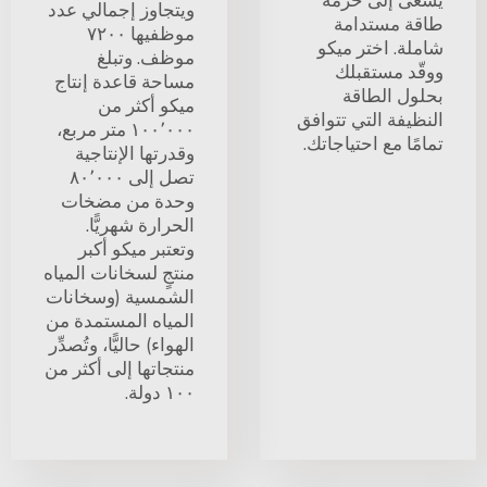
يسعى إلى حزمة
ويتجاوز إجمالي عدد
طاقة مستدامة
موظفيها ٧٢٠٠
شاملة. اختر ميكو
موظف. وتبلغ
ووقّد مستقبلك
مساحة قاعدة إنتاج
بحلول الطاقة
ميكو أكثر من
النظيفة التي تتوافق
١٠٠٬٠٠٠ متر مربع،
تمامًا مع احتياجاتك.
وقدرتها الإنتاجية
تصل إلى ٨٠٬٠٠٠
وحدة من مضخات
الحرارة شهريًّا.
وتعتبر ميكو أكبر
منتجٍ لسخانات المياه
الشمسية (وسخانات
المياه المستمدة من
الهواء) حاليًّا، وتُصدِّر
منتجاتها إلى أكثر من
١٠٠ دولة.