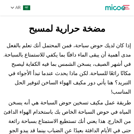
AR
مضخة حرارية لمسبح
من نحن
ابحث
المنتجات
إذا كان لديك حوض سباحة، فمن المحتمل أنك تعلم بالفعل
حل
مدى أهمية أن يبقى الماء دافئًا بما يكفي للاستمتاع بالسباحة.
في أشهر الصيف، يسخن الشمس بما فيه الكفاية ليصبح
الدعم والخدمات
مكانًا رائعًا للسباحة. لكن ماذا يحدث عندما تبدأ الأجواء في
مركز الإعلام
التبريد؟ هنا يأتي دور مكيف الهواء الساخن لتوفير الحل
اتصل بنا
المناسب!
طريقة عمل مكيف تسخين حوض السباحة هي أنه يسخن
المياه في حوض السباحة الخاص بك باستخدام الهواء الدافئ
من الخارج. هذا يعني أنك تستطيع الاستمتاع بسباحة رائعة
حتى في الأيام الدافئة بعيدًا عن الضباب بينما قد يبدو الجو