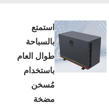
استمتع
بالسباحة
طوال العام
باستخدام
مُسخن
مضخة