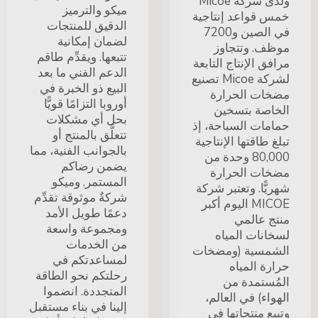
ولدى شركة Micoe
ميكو والترميز
خمس قواعد إنتاجية
الدقيق للمنتجات
في الصين و7200
لضمان إمكانية
موظف. وتتجاوز
تتبعها. ويقدِّم طاقم
مرافق الإنتاج التابعة
الدعم الفني ما بعد
لشركة Micoe تصنيع
البيع ذو الخبرة في
مضخات الحرارة
أوروبا التزامًا قويًّا
الخاصة بتسخين
بحل أي مشكلات
حمامات السباحة، إذ
تتعلَّق بالمنتج أو
تبلغ طاقتها الإنتاجية
بالجوانب الفنية، مما
80,000 وحدة من
يضمن رضاكم
مضخات الحرارة
المستمر. وميكو
شهريًّا. وتعتبر شركة
شركةٌ موثوقة تقدِّم
MICOE اليوم أكبر
دعمًا طويل الأمد
منتج عالمي
ومجموعة واسعة
لسخانات المياه
من الخدمات
الشمسية (ومضخات
لمساعدتكم في
حرارة المياه
رحلتكم نحو الطاقة
المُستمدة من
المتجددة. انضموا
الهواء) في العالم،
إلينا في بناء مستقبل
وتبيع منتجاتها في