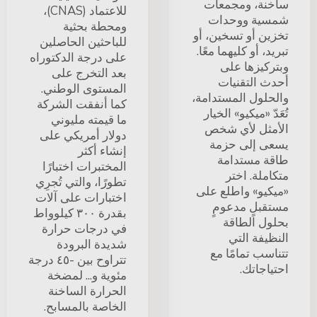
ساخنة، ومجمعات
للاعتماد (CNAS)،
شمسية ووحدات
ومحطة بحثية
تخزين أو تسخين، أو
للباحثين الحاصلين
تبريد، أو كليهما معًا.
على درجة الدكتوراه
وبتركيزها على
بعد التخرج على
أحدث التقنيات
المستوى الوطني.
والحلول المستدامة،
كما أنفقت الشركة
تُعَدّ «ميكيو» الخيار
ما قيمته مليوني
الأمثل لأي شخص
دولار أمريكي على
يسعى إلى حزمة
إنشاء أكثر
طاقة مستدامة
المختبرات اختبارًا
متكاملة. اختر
تطورًا، والتي تُجرِي
«ميكيو» واطلع على
اختبارات على آلات
مستقبلٍ مدعومٍ
بقدرة ٣٠٠ كيلوواط
بحلول الطاقة
في درجات حرارة
النظيفة التي
شديدة البرودة
تتناسب تمامًا مع
تتراوح بين -٤٥ درجة
احتياجاتك.
مئوية و... لمضخة
الحرارة الساخنة
الخاصة بالمسابح.