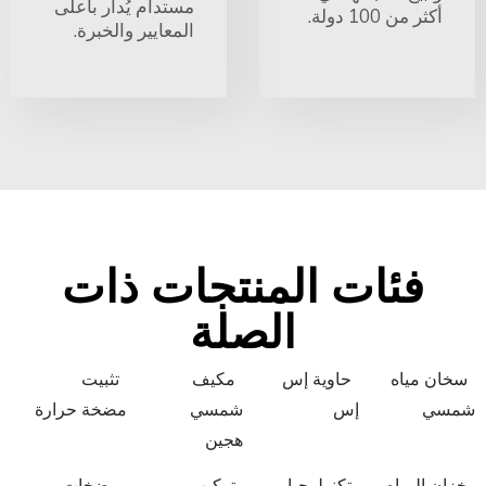
مستدام يُدار بأعلى
أكثر من 100 دولة.
المعايير والخبرة.
فئات المنتجات ذات
الصلة
سخان مياه
حاوية إس
مكيف
تثبيت
شمسي
إس
شمسي
مضخة حرارة
هجين
خزان المياه
تكنولوجيا
تركيب
مضخات