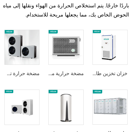
باردًا خارجًا. يتم استخلاص الحرارة من الهواء ونقلها إلى مياه
الحوض الخاص بك، مما يجعلها مريحة للاستخدام.
خزان تخزين طاقة مبرد بالهواء ذكي ME86A-20K بسعة 215kWh/233kWh و خزان طاقة بسعة 3a72kWh/418kWh. خزان تخزين طاقة صناعية وتجارية خفيف الوزن | مفتاح السرعة | تكيف كامل مع جميع المشاهد.
مضخة حرارية ميكو R290 لحمامات السباحة
مضخة حرارة تحويل الهواء إلى ماء R32 A+++ حلول التسخين والتبريد التجارية والسكينة 6kw/10kw/15kw/18KW/24KW