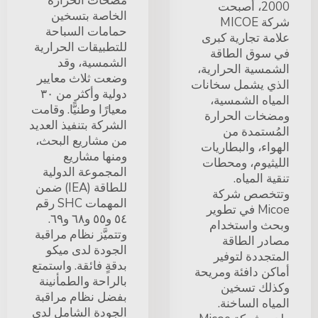
مضخات الحرارة
2000، أصبحت
الخاصة بتسخين
شركة MICOE
حمامات السباحة
علامة تجارية كبرى
للتطبيقات الحرارية
في سوق الطاقة
الشمسية، وقد
الشمسية الحرارية،
وضعت ثلاث معايير
الذي يشمل سخانات
دولية وأكثر من ٣٠
المياه الشمسية،
معيارًا وطنيًّا. وقامت
ومضخات الحرارة
الشركة بتنفيذ العديد
المُستمدة من
من مشاريع البحث،
الهواء، والبطاريات
ومنها مشاريع
الليثيوم، ومحطات
المجموعة الدولية
تنقية المياه.
للطاقة (IEA) ضمن
وتتخصص شركة
المهمات SHC رقم
Micoe في تطوير
٥٤ و٥٥ و٦٨ و٦٩.
وبحث واستخدام
وتتميَّز نظام مراقبة
مصادر الطاقة
الجودة لدى ميكو
المتجددة لتوفير
بدقةٍ فائقة. واستمتع
أماكن دافئة ومريحة
بالراحة والطمأنينة
وكذلك تسخين
بفضل نظام مراقبة
المياه الساخنة.
الجودة الشامل لدى