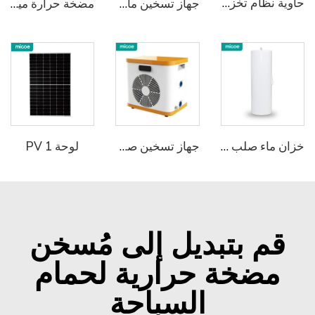
حاوية نظام تخزين الطاقة بالتبريد السائل
جهاز تسخين ماء بالمضخة الحرارية مدمج ومثبت على الحائط باستخدام R134a
مضخة حرارة ميكو للمياه الصحية مع تفريغ تلقائي للصقيع لمصدر الهواء الساخن للاستخدام المنزلي في الشتاء
خزان ماء صلب من الفولاذ المقاوم للصدأ من Micoe
جهاز تسخين صغير محمول من ميكو لحمامات السباحة الميني مضخة حرارة هوائية لمياه حمامات السباحة
لوحة PV 1
قم بتبديل إلى مُسخن
مضخة حرارية لحمام
السباحة