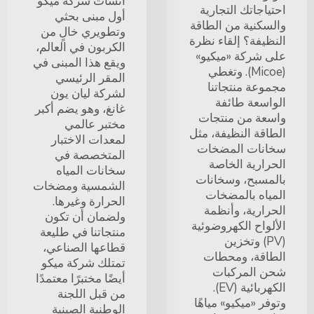
أنشأت شركة ميكو
احتياجاتك التجارية
أول مبنى بحثي
والسكنية من الطاقة
وتطويري خالٍ من
النظيفة؟ إلقاء نظرة
الكربون في العالم،
على شركة «ميكيو»
ويقع هذا المبنى في
(Micoe). وتغطي
المقر الرئيسي
مجموعة منتجاتنا
لشركة ليان يون
الواسعة طائفة
غانغ، وهو يضم أكبر
واسعة من منتجات
مختبر عالمي
الطاقة النظيفة، مثل
لمعدات الاختبار
سخانات المضخات
المتخصصة في
الحرارية الخاصة
سخانات المياه
بالمسبح، وسخانات
الشمسية ومضخات
المياه بالمضخات
الحرارة وغيرها.
الحرارية، وأنظمة
ولضمان أن تكون
الألواح الكهروضوئية
منتجاتنا في طليعة
(PV) وتخزين
قطاعها الصناعي،
الطاقة، ومحطات
تمتلك شركة ميكو
شحن المركبات
أيضًا مختبرًا معتمدًا
الكهربائية (EV).
من قبل اللجنة
وتوفر «ميكيو» مياهًا
الوطنية الصينية