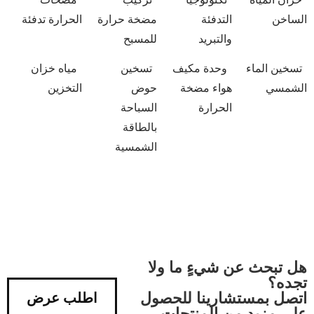
الساخن
التدفئة
مضخة حرارة
الحرارة تدفئة
والتبريد
للمسبح
تسخين الماء
وحدة مكيف
تسخين
مياه خزان
الشمسي
هواء مضخة
حوض
التخزين
الحرارة
السباحة
بالطاقة
الشمسية
هل تبحث عن شيءٍ ما ولا
تجده؟
اتصل بمستشارينا للحصول
اطلب عرض
على مزيد من المنتجات