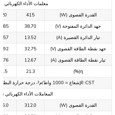
معلمات الأداء الكهربائي ت
القدرة القصوى (W)
415
420
جهد الدائرة المفتوحة (V)
38.70
8.85
تيار الدائرة القصيرة (A)
13.52
3.57
جهد نقطة الطاقة القصوى (V)
32.75
2.92
تيار نقطة الطاقة القصوى (A)
12.67
2.76
21.5
21.3
η(%)
CST: الإشعاع = 1000 واط/م³، درجة حرارة البطارية = 25 ℃, AM=1.5, خطأ الاختبار: ± 3%
المعاملات الأداء الكهربائي تح
القدرة القصوى (W)
312.0
16.0