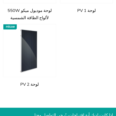
لوحة PV 1
لوحة موديول ميكو 550W
لألواح الطاقة الشمسية
لوحة PV 2
إذا كانت لديك أية اقتراحات، يُرجى التواصل معنا