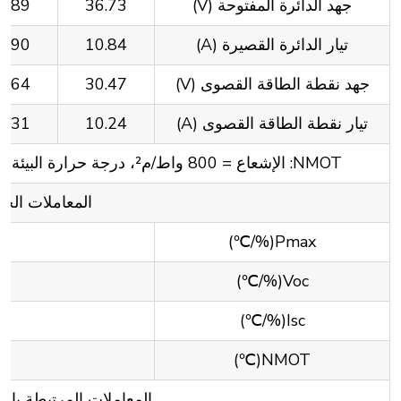
جهد الدائرة المفتوحة (V)
36.73
6.89
تيار الدائرة القصيرة (A)
10.84
0.90
جهد نقطة الطاقة القصوى (V)
30.47
0.64
تيار نقطة الطاقة القصوى (A)
10.24
0.31
NMOT: الإشعاع = 800 واط/م²، درجة حرارة البيئة = 20 ℃, AM=1.5, سرعة الرياح: 1 متر/ثانية
المعاملات الحر
Pmax(%/℃)
Voc(%/℃)
Isc(%/℃)
NMOT(℃)
المعاملات المرتبطة بال