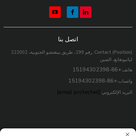
اتصل بنا
Contact (Position): رقم 199، طريق يينغتشو الجنوبية، 222002
ليانيونغانغ، الصين
+86-15194302398
هاتف:
+86-15194302398
واتساب:
[email protected]
البريد الإلكتروني: