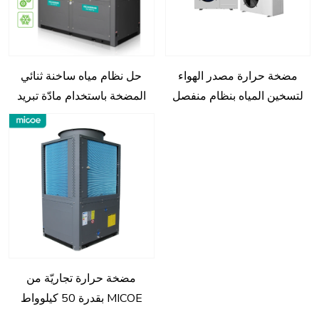
مضخة حرارة مصدر الهواء
حل نظام مياه ساخنة ثنائي
لتسخين المياه بنظام منفصل
المضخة باستخدام مادّة تبريد
MICOER410 لمجالات تجاريّة
وصناعيّة
مضخة حرارة تجاريّة من
MICOE بقدرة 50 كيلوواط
لمدفأة المنزل مع مادّة التبريد