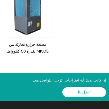
مضخة حرارة تجاريّة من
MICOE بقدرة 50 كيلوواط
لمدفأة المنزل مع مادّة التبريد
R290 ومع تصنيف A+++ ERP
إذا كانت لديك أية اقتراحات، يُرجى التواصل معنا
اتصل بنا