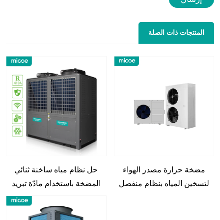
المنتجات ذات الصلة
مضخة حرارة مصدر الهواء
حل نظام مياه ساخنة ثنائي
لتسخين المياه بنظام منفصل
المضخة باستخدام مادّة تبريد
MICOER410 لمجالات تجاريّة
وصناعيّة