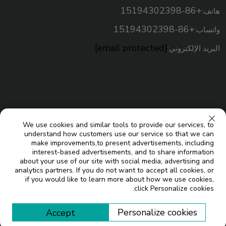
+86-15194302398
هاتف:
+86-15194302398
واتساب:
[email protected]
البريد الإلكتروني:
We use cookies and similar tools to provide our services, to
understand how customers use our service so that we can
make improvements,to present advertisements, including
interest-based advertisements, and to share information
about your use of our site with social media, advertising and
analytics partners. If you do not want to accept all cookies, or
حقوق النسخ © شركة جيانغسو ميكو للطاقة الشمسية المحدودة. جميع
if you would like to learn more about how we use cookies,
click Personalize cookies.
المدونة
الحقوق محفوظة |
Personalize cookies
Accept