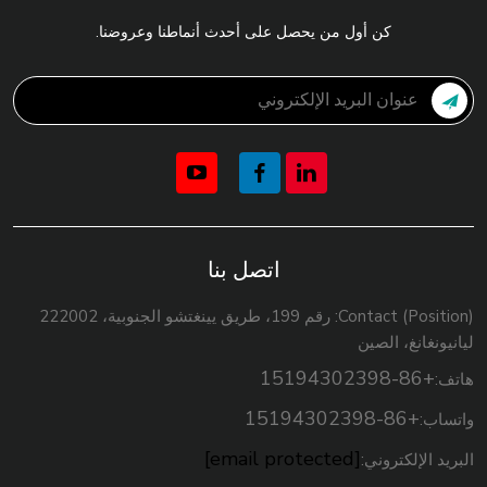
كن أول من يحصل على أحدث أنماطنا وعروضنا.
اتصل بنا
Contact (Position): رقم 199، طريق يينغتشو الجنوبية، 222002
ليانيونغانغ، الصين
+86-15194302398
هاتف:
+86-15194302398
واتساب:
[email protected]
البريد الإلكتروني: