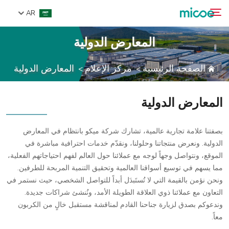
AR
المعارض الدولية
من نحن
الصفحة الرئيسية
مركز الإعلام
المعارض الدولية
>
>
بحث
المنتجات
حل
المعارض الدولية
الدعم والخدمات
مركز الإعلام
بصفتنا علامة تجارية عالمية، تشارك شركة ميكو بانتظام في المعارض
الدولية. ونعرض منتجاتنا وحلولنا، ونقدّم خدمات احترافية مباشرة في
اتصل بنا
الموقع، ونتواصل وجهاً لوجه مع عملائنا حول العالم لفهم احتياجاتهم الفعلية،
مما يسهم في توسيع أسواقنا العالمية وتحقيق التنمية المربحة للطرفين.
ونحن نؤمن بالقيمة التي لا تُستَبدَل أبداً للتواصل الشخصي، حيث نستمر في
التعاون مع عملائنا ذوي العلاقة الطويلة الأمد، ونُنشئ شراكات جديدة.
وندعوكم بصدق لزيارة جناحنا القادم لمناقشة مستقبل خالٍ من الكربون
معاً.