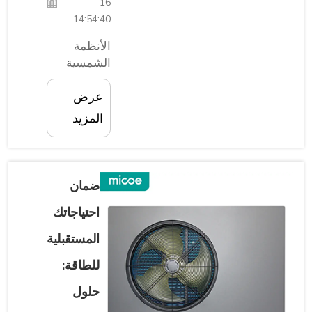
يمكننا
16
تحقيق
14:54:40
الكثير مع
الأنظمة
شركائنا؛我
الشمسية
们可以...
الذكية
عرض
الصغيرة:
حتى أكتوبر
المزيد
2023، أو من
أكتوبر 2023.
يمكن لهذه
الأنواع من
ضمان
الأنظمة
احتياجاتك
مساعدتك
في توفير
المستقبلية
المال على
فواتير
للطاقة:
الكهرباء
حلول
وتُستخدم في