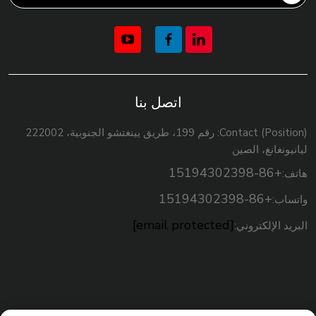
للاستهلاك.
وهذا هو ...
اتصل بنا
Contact (Position): رقم 199، طريق يينغتشو الجنوبية، 222002
ليانيونغانغ، الصين
+86-15194302398
هاتف:
+86-15194302398
واتساب:
[email protected]
البريد الإلكتروني: