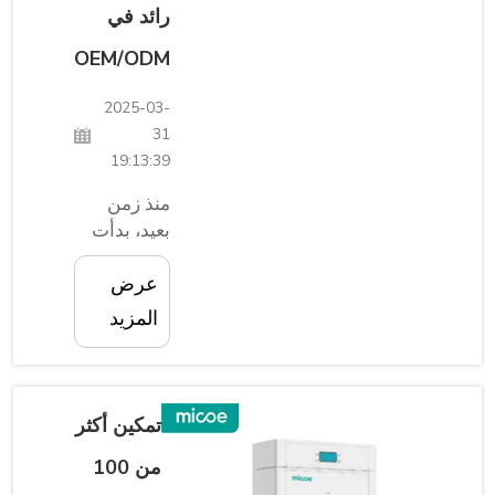
رائد في
الشمسية
ومضخات
OEM/ODM
الحرارة
والتخزين
2025-03-
التي
31
ستساعدك
19:13:39
على توفير
الطاقة؛
منذ زمن
وحماية
بعيد، بدأت
كوكبنا...
شركة
عرض
صغيرة تُدعى
ميكو رحلتها
المزيد
الملحمية.
الآن وبعد
مرور 25
عامًا من
تمكين أكثر
العمل
من 100
والتعلم،