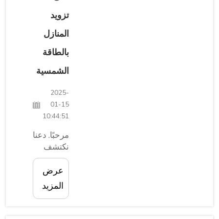
إذًا إليك
الأسباب
تزويد
التي
المنازل
تجعلك
تستخدم...
بالطاقة
الشمسية
2025-
01-15
10:44:51
مرحبًا. دعنا
نكتشف
كيف
تساعد
عرض
Micoe
المزيد
المنازل
على
تعظيم