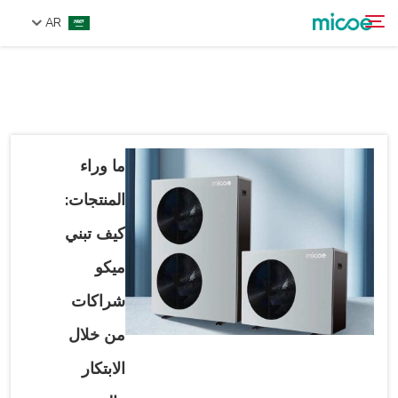
AR
من نحن
بحث
المنتجات
حل
ما وراء
الدعم والخدمات
المنتجات:
مركز الإعلام
كيف تبني
اتصل بنا
ميكو
شراكات
من خلال
الابتكار