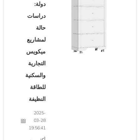
أصبحت
دولة:
ميكو شريكًا
رئيسيًا في
دراسات
تصميم
حالة
الآلات
والتكنولوجيا
لمشاريع
المبتكرة
ميكويس
للشركات
الأخرى.
التجارية
رحلة
والسكنية
استمرت 25
عامًا... بدأت
للطاقة
ميكو كـ...
النظيفة
2025-
03-28
19:56:41