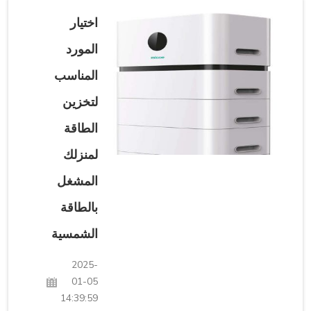
هل وجدت
أنك تنفد
اختيار
من الماء
المورد
عندما
يحاول
المناسب
الكثير من
الناس
لتخزين
استخدامه
الطاقة
في نفس
الوقت؟
لمنزلك
هذا أمر
المشغل
مزعج
للغاية،
بالطاقة
خاصة
عندما
الشمسية
تحتاج الماء
2025-
لأمور
01-05
عملية مثل
14:39:59
الاستحمام