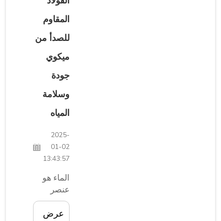
الفولاذ
يعمل
بالطاقة
المقاوم
الشمسية.
وحدة
للصدأ من
تخزين
ميكوي
طاقة جيدة
تتيح
جودة
لمنزلك
وسلامة
الحصول
على طاقة
المياه
كافية...
2025-
01-02
13:43:57
الماء هو
عنصر
أساسي
لجميع
عرض