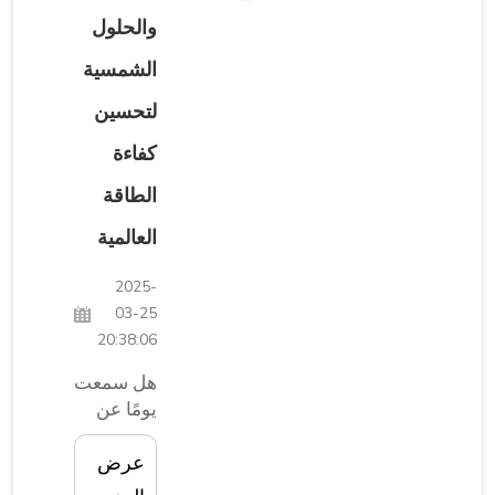
NAAT:
والحلول
قوة
الشمسية
المختبرات
المعتمدة
لتحسين
من
CNAS:
كفاءة
هذا هو
الطاقة
المكان
الذي يأتي
العالمية
فيه دور
CNAS...
2025-
03-25
20:38:06
هل سمعت
يومًا عن
ميكو؟ هذا
عرض
أمرٌ مثيرٌ
للإعجاب