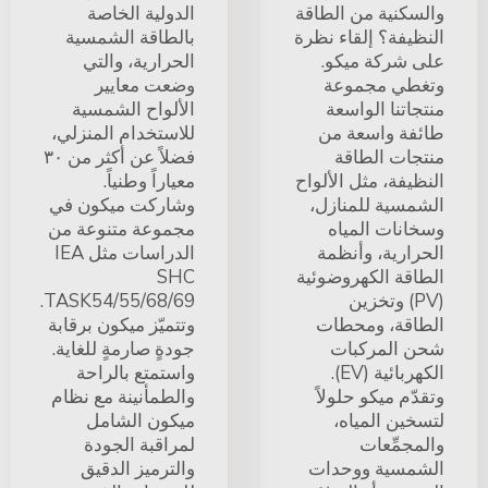
والسكنية من الطاقة
الدولية الخاصة
النظيفة؟ إلقاء نظرة
بالطاقة الشمسية
على شركة ميكو.
الحرارية، والتي
وتغطي مجموعة
وضعت معايير
منتجاتنا الواسعة
الألواح الشمسية
طائفة واسعة من
للاستخدام المنزلي،
منتجات الطاقة
فضلاً عن أكثر من ٣٠
النظيفة، مثل الألواح
معياراً وطنياً.
الشمسية للمنازل،
وشاركت ميكون في
وسخانات المياه
مجموعة متنوعة من
الحرارية، وأنظمة
الدراسات مثل IEA
الطاقة الكهروضوئية
SHC
(PV) وتخزين
TASK54/55/68/69.
الطاقة، ومحطات
وتتميّز ميكون برقابة
شحن المركبات
جودةٍ صارمةٍ للغاية.
الكهربائية (EV).
واستمتع بالراحة
وتقدّم ميكو حلولاً
والطمأنينة مع نظام
لتسخين المياه،
ميكون الشامل
والمجمِّعات
لمراقبة الجودة
الشمسية ووحدات
والترميز الدقيق