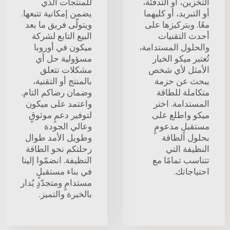
التخزين، أو التدفئة،
للمنتجات الذي
أو التبريد، أو كليهما
يضمن إمكانية تتبعها.
معًا. وبتركيزها على
ويتولّى فريق ما بعد
أحدث التقنيات
البيع التابع لشركة
والحلول المستدامة،
ميكون في أوروبا
تُعتبر ميكو الخيار
مسؤولية حل أي
الأمثل لأي شخص
مشكلات تتعلق
يبحث عن حزمة
بالمنتج أو التقنية،
متكاملة للطاقة
وضمان رضاكم التام.
المستدامة. اختر
واعتمد على ميكون
ميكو واطلع على
لتوفير دعمٍ موثوقٍ
مستقبلٍ مدعومٍ
وعالي الجودة
بحلول الطاقة
وطويل الأمد طوال
النظيفة التي
رحلتكم نحو الطاقة
تتناسب تمامًا مع
النظيفة. انضمّوا إلينا
احتياجاتك.
في بناء مستقبلٍ
مستدامٍ ومتجدّدٍ يُدار
بالخبرة والتميز.