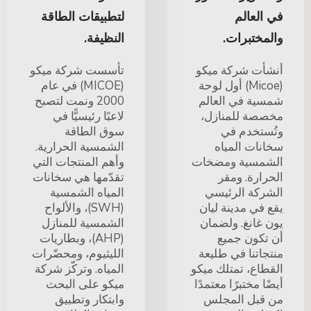
في العالم
لتطبيقات الطاقة
والمختبرات.
النظيفة.
أنشأت شركة ميكو
تأسست شركة ميكو
(Micoe) أول لوحة
(MICOE) في عام
شمسية في العالم
2000 ونمت لتصبح
مخصصة للمنازل،
لاعبًا رئيسيًّا في
وتُستخدم في
سوق الطاقة
سخانات المياه
الشمسية الحرارية.
الشمسية ومضخات
وأهم المنتجات التي
الحرارة. ومقر
تقدّمها هي سخانات
الشركة الرئيسي
المياه الشمسية
يقع في مدينة ليان
(SWH)، والألواح
يون غانغ. ولضمان
الشمسية للمنازل
أن تكون جميع
(AHP)، وبطاريات
منتجاتنا في طليعة
الليثيوم، ومحضّرات
القطاع، تمتلك ميكو
المياه. وتركّز شركة
أيضًا مختبرًا معتمدًا
ميكو على البحث
من قبل المجلس
وابتكار وتطبيق