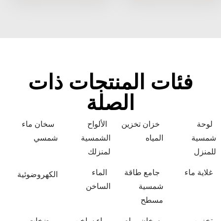
فئات المنتجات ذات
الصلة
لوحة
خزان تخزين
الألواح
سخان ماء
شمسية
المياه
الشمسية
شمسي
للمنزل
لمنزلك
غلاية ماء
جامع طاقة
الماء
الكهروضوئية
شمسية
الساخن
مسطح
تخزين
سخان مياه
ماء ساخن
مضخات