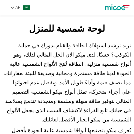
AR
لوحة شمسية للمنزل
من نحن
ابحث
المنتجات
تريد ترشيد استهلاك الطاقة والقيام بدورك في حماية
حل
الكوكب؟ حسنًا، لدى ميكو الآن الحل المثالي لذلك، وهو
ألواح شمسية منزلية
. الطاقة تُنتج الألواح الشمسية عالية
الدعم والخدمات
الجودة لدينا طاقة مستمرة ومجانية وصديقة للبيئة لعقاراتك،
مركز الإعلام
مما يضيف قيمة وأداءً طويل الأمد. وبفضل عدم احتوائها
اتصل بنا
على أجزاء متحركة، تمثل ألواح ميكو الشمسية التصميم
المثالي لتوفير طاقة سهلة وسلسة ومتجددة تندمج بسلاسة
في حياتك. تابع القراءة لاكتشاف السبب الذي يجعل الألواح
الشمسية من ميكو الخيار الأفضل لعائلتك.
تُعرف ميكو بتصنيعها ألواحًا شمسية عالية الجودة بأفضل