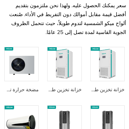
سعر يمكنك الحصول عليه. ولهذا نحن ملتزمون بتقديم
أفضل قيمة مقابل أموالك دون التفريط في الأداء. صُنعت
ألواح ميكو الشمسية لتدوم طويلاً، حيث تتحمل الظروف
الجوية القاسية لمدة تصل إلى 25 عامًا.
خزانة تخزين طاقة التبريد بالسوائل
خزانة تخزين طاقة التبريد بالسوائل
مضخة حرارة تسخين ماء بتقنية العاكس DC ومادّة التبريد R32 من Micoe