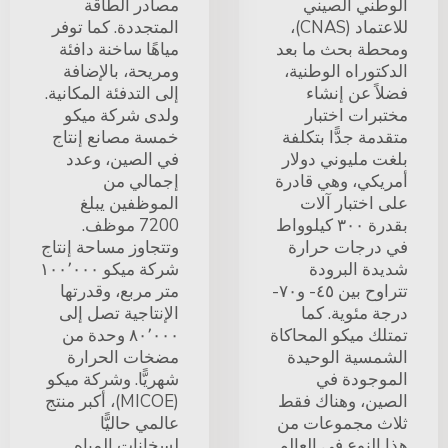
الوطني الصيني
مصادر الطاقة
للاعتماد (CNAS)،
المتجددة. كما توفر
ومحطة بحث ما بعد
مياهًا ساخنة دافئة
الدكتوراه الوطنية،
ومريحة، بالإضافة
فضلاً عن إنشاء
إلى التدفئة المكانية.
مختبرات اختبار
ولدى شركة ميكو
متقدمة جدًّا بتكلفة
خمسة مصانع إنتاج
بلغت مليوني دولار
في الصين، وعدد
أمريكي، وهي قادرة
إجمالي من
على اختبار آلات
الموظفين يبلغ
بقدرة ٣٠٠ كيلوواط
7200 موظف.
في درجات حرارة
وتتجاوز مساحة إنتاج
شديدة البرودة
شركة ميكو ١٠٠٬٠٠٠
تتراوح بين ٤٥- و٧٠-
متر مربع، وقدرتها
درجة مئوية. كما
الإنتاجية تصل إلى
تمتلك ميكو المحاكاة
٨٠٬٠٠٠ وحدة من
الشمسية الوحيدة
مضخات الحرارة
الموجودة في
شهريًّا. وشركة ميكو
الصين، وهناك فقط
(MICOE)، أكبر منتج
ثلاث مجموعات من
عالمي حاليًّا
هذا النوع في العالم.
لسخانات المياه