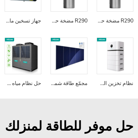
R290 مضخة حرارة متكاملة لتسخين المياه
R290 مضخة حرارة متكاملة لتسخين المياه
جهاز تسخين ماء بالمضخة الحرارية مدمج ومثبت على الحائط
نظام تخزين الطاقة السكني المثبت 2
مجمّع طاقة شمسيّة حراريّة من Micoe لتسخين المياه الساخنة
حل نظام مياه ساخنة ثنائي المضخة باستخدام مادّة تبريد MICOER410 لمجالات تجاريّة وصناعيّة
حل موفر للطاقة لمنزلك