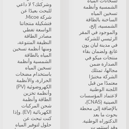
لسخانات المياه
وشركتك؟ لا داعي
الشمسية وأنظمة
للبحث بعيدًا عن
تسخين المياه
شركة Micoe.
الساخنة بالطاقة
فتشكيلة منتجاتنا
الشمسية، إلخ،
الواسعة تغطي
والموجود في المقر
مصادر الطاقة
الرئيسي للشركة
النظيفة المتنوعة،
في مدينة ليان يون
ومنها أنظمة تسخين
غانغ. ولضمان بقاء
المياه بالطاقة
منتجات ميكو في
الشمسية وأنظمة
الصدارة ضمن
تسخين المياه
مجالها، تمتلك
باستخدام مضخات
الشركة مختبرًا
الحرارة، والأنظمة
معتمدًا من قبل
الكهروضوئية (PV)
اللجنة الوطنية
وأنظمة تخزين
لاعتماد المؤسسات
الطاقة وأنظمة
الصينية (CNAS)،
شحن المركبات
بالإضافة إلى محطة
الكهربائية (EV). وإذا
بحوث ما بعد
كنت تبحث عن
الدكتوراه الوطنية.
حلول لتوفير المياه
وقد استثمرت