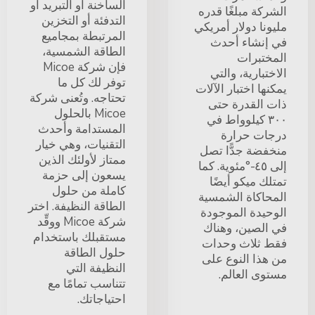
الساخنة أو التبريد أو
الشركة مبلغًا قدره
التدفئة أو التخزين
مليونا دولار أمريكي
المرتبطة بمجاميع
في إنشاء أحدث
الطاقة الشمسية،
المختبرات
فإن شركة Micoe
الاختبارية، والتي
توفر لك كل ما
يمكنها اختبار الآلات
تحتاجه. وتُعنى شركة
ذات القدرة حتى
Micoe بالحلول
٣٠٠ كيلوواط في
المستدامة وأحدث
درجات حرارة
التقنيات، وهي خيار
منخفضة جدًّا تصل
ممتاز لأولئك الذين
إلى ٤٥-°مئوية. كما
يسعون إلى حزمة
تمتلك ميكو أيضًا
كاملة من حلول
المحاكاة الشمسية
الطاقة النظيفة. اختر
الوحيدة الموجودة
شركة Micoe ووقِّد
في الصين، وهناك
مستقبلك باستخدام
فقط ثلاث وحدات
حلول الطاقة
من هذا النوع على
النظيفة التي
مستوى العالم.
تتناسب تمامًا مع
احتياجاتك.