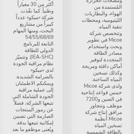
ومضخات الحرارة
أكثر من 30 معياراً
المُستمدة من
وطنياً. كما نفّذت
الهواء، والبطاريات
شركة «ميكو» عدداً
الليثيومية، ومحطات
كبيراً من مشاريع
تنقية المياه.
البحث، ومنها المهام
وتتخصص شركة
54/55/68/69
Micoe في تطوير
التابعة للبرنامج
وبحث واستخدام
الدولي للطاقة
مصادر الطاقة
(IEA-SHC). وتتميّز
المتجددة لتوفير
نظام مراقبة الجودة
أماكن دافئة ومريحة
لدى «ميكو»
وكذلك تسخين
بالصرامة الشديدة.
المياه الساخنة.
ويمكنكم الاطمئنان
ولدى شركة Micoe
إلى عملية مراقبة
خمس قواعد إنتاجية
الجودة الشاملة التي
في الصين و7200
تتبعها الشركة، فضلاً
موظف. وتتجاوز
عن رموز المنتجات
مرافق إنتاج شركة
الصارمة التي تضمن
Micoe أنظمة
إمكانية تتبعها بدقة.
تسخين المياه
ويُعنى موظفو ما بعد
بالطاقة الشمسية