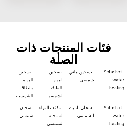
فئات المنتجات ذات
الصلة
Solar hot
تسخين مائي
تسخين
تسخين
water
شمسي
المياه
المياه
heating
بالطاقة
بالطاقة
الشمسية
الشمسية
Solar hot
سخان المياه
مكثف المياه
سخان
water
الشمسي
الساخنة
شمسي
heating
الشمسي