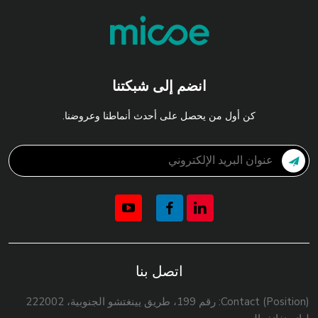
انضم إلى شبكتنا
كن أول من يحصل على أحدث أنماطنا وعروضنا.
اتصل بنا
Contact (Position): رقم 199، طريق يينغتشو الجنوبية، 222002