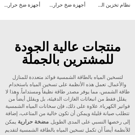
نظام تخزين الطاقة السكني المثبت
أجهزة ضخ حراري من نوع مونوبلك باستخدام تقنية R290 لتوفير المياه الساخنة من ميكو
أجهزة ضخ حراري من نوع مونوبلك باستخدام تقنية R290 لتوفير المياه الساخنة من ميكو
منتجات عالية الجودة
للمشترين بالجملة
لتسخين المياه بالطاقة الشمسية فوائد متعددة للمنازل
والأعمال. تعمل هذه الأنظمة على تسخين المياه باستخدام
طاقة الشمس، مما يوفر مصدر طاقة نظيفاً ومستداماً. وهذا لا
يقلل فقط من انبعاثات الغازات الدفيئة، بل ويقلل أيضاً من
فواتير الكهرباء. علاوة على ذلك، فإن سخانات المياه الشمسية
تتطلب صيانة قليلة ويمكن أن تكون خالية من المتاعب، إضافة
مضخة حرارية
إلى رخصها النسبي على المدى الطويل.
يمكن
للأنظمة أيضاً أن تكمل تسخين المياه بالطاقة الشمسية لتقديم