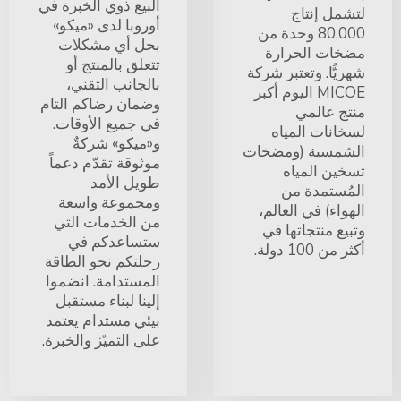
البيع ذوي الخبرة في
لتشمل إنتاج
أوروبا لدى «ميكو»
80,000 وحدة من
بحل أي مشكلات
مضخات الحرارة
تتعلق بالمنتج أو
شهريًّا. وتعتبر شركة
بالجانب التقني،
MICOE اليوم أكبر
وضمان رضاكم التام
منتج عالمي
في جميع الأوقات.
لسخانات المياه
و«ميكو» شركةٌ
الشمسية (ومضخات
موثوقة تقدّم دعماً
تسخين المياه
طويل الأمد
المُستمدة من
ومجموعة واسعة
الهواء) في العالم،
من الخدمات التي
وتبيع منتجاتها في
ستساعدكم في
أكثر من 100 دولة.
رحلتكم نحو الطاقة
المستدامة. انضموا
إلينا لبناء مستقبل
بيئي مستدام يعتمد
على التميّز والخبرة.