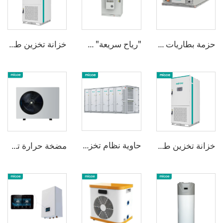
حزمة بطاريات تخزين طاقة سلسلة البرودة السائلة 1P48S/1P52S حزمة بطارية مع حماية كاملة IP67 | نطاق درجة حرارة واسع مع التحكم الذكي في درجة الحرارة | تخزين طاقة صناعي معياري
"رياح سريعة" سلسلة خزائن ذكية مبردة هواء لتخزين الطاقة سعة 48 كيلو واط ساعة / 100 كيلو واط ساعة | تخزين طاقة صناعي وتجاري مرنة | تبديل seemless خلال ملي ثانية | حماية نواة مناخية كاملة
خزانة تخزين طاقة التبريد بالسوائل
حاوية نظام تخزين الطاقة بالتبريد السائل
خزانة تخزين طاقة التبريد بالسوائل
مضخة حرارة تسخين ماء بتقنية العاكس DC ومادّة التبريد R32 من Micoe