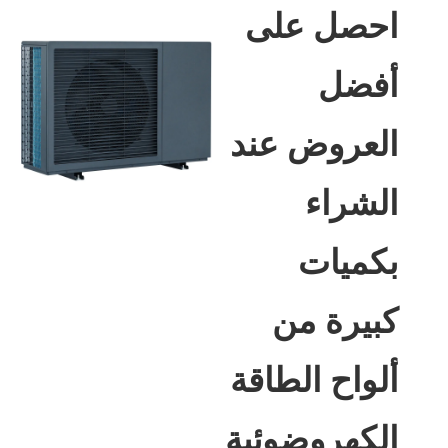
احصل على
أفضل
العروض عند
الشراء
بكميات
كبيرة من
ألواح الطاقة
الكهروضوئية