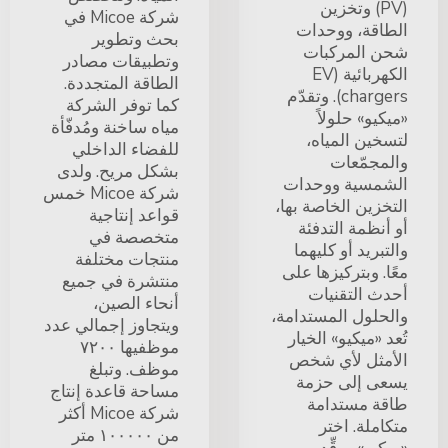
(PV) وتخزين
شركة Micoe في
الطاقة، ووحدات
بحث وتطوير
شحن المركبات
وتطبيقات مصادر
الكهربائية (EV
الطاقة المتجددة.
chargers). وتقدّم
كما توفر الشركة
«ميكيو» حلولاً
مياه ساخنة ومُدفّأة
لتسخين المياه،
للفضاء الداخلي
والمجمّعات
بشكل مريح. ولدى
الشمسية ووحدات
شركة Micoe خمس
التخزين الخاصة بها،
قواعد إنتاجية
أو أنظمة التدفئة
متخصصة في
والتبريد أو كليهما
منتجات مختلفة
معًا. وبتركيزها على
منتشرة في جميع
أحدث التقنيات
أنحاء الصين،
والحلول المستدامة،
ويتجاوز إجمالي عدد
تُعد «ميكيو» الخيار
موظفيها ٧٢٠٠
الأمثل لأي شخص
موظف. وتبلغ
يسعى إلى حزمة
مساحة قاعدة إنتاج
طاقة مستدامة
شركة Micoe أكثر
متكاملة. اختر
من ١٠٠٠٠٠ متر