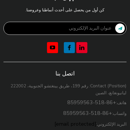
كن أول من يحصل على أحدث أنماطنا وعروضنا.
اتصل بنا
Contact (Position): رقم 199، طريق يينغتشو الجنوبية، 222002
ليانيونغانغ، الصين
+86-518-85959563
هاتف:
+86-518-85959563
واتساب:
[email protected]
البريد الإلكتروني: