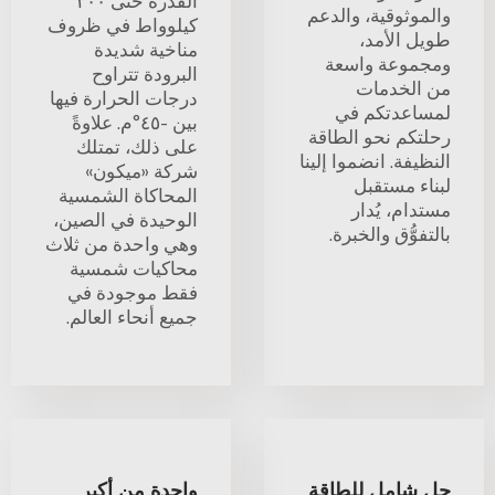
القدرة حتى ٣٠٠
والموثوقية، والدعم
كيلوواط في ظروف
طويل الأمد،
مناخية شديدة
ومجموعة واسعة
البرودة تتراوح
من الخدمات
درجات الحرارة فيها
لمساعدتكم في
بين -٤٥°م. علاوةً
رحلتكم نحو الطاقة
على ذلك، تمتلك
النظيفة. انضموا إلينا
شركة «ميكون»
لبناء مستقبل
المحاكاة الشمسية
مستدام، يُدار
الوحيدة في الصين،
بالتفوُّق والخبرة.
وهي واحدة من ثلاث
محاكيات شمسية
فقط موجودة في
جميع أنحاء العالم.
حل شامل للطاقة
واحدة من أكبر