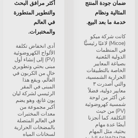
ضمان جودة المنتج
أكثر مرافق البحث
المثالية ونظام
والتطوير المتطورة
خدمة ما بعد البيع.
في العالم
والمختبرات.
كانت شركة ميكو
(Micoe) لاعبًا رئيسيًّا
أدى انخفاض تكلفة
في المنظمات
الألواح الكهروضوئية
الدولية المُعنية
(PV) إلى إنشاء أول
بصياغة المعايير
مبنى بحثي وتطويري
الخاصة بالتطبيقات
خالٍ من الكربون في
الحرارية الشمسية،
العالم، ويقع هذا
والتي أصدرت ٣
المبنى في المقر
معايير دولية، فضلاً
الرئيسي لشركة ليان
عن أكثر من لوحة
يون غانغ، وهو يضم
شمسية كهروضوئية
أكبر مجموعة من
(PV) من حيث
معدات المختبرات
التكلفة. كما أنجزنا
في العالم المتصلة
أيضًا عدة مهام
بالمضخات الحرارية
بحثية، مثل المهام
لسخانات المياه