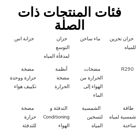
فئات المنتجات ذات
الصلة
خزان تخزين
ماء ساخن
خزان
خزانة اس
للمياه
التوسع
لمدفأة المياه
R290
مضخات
أنظمة
مضخة
الحرارة من
مضخة
حرارة ووحدة
الهواء إلى
الحرارة
تكييف هواء
الماء
طاقة
الشمسية
التدفئة و
مضخة
شمسية لمياه
لتسخين
Conditioning
حرارة
ساخنة
المياه
الهواء
للتدفئة