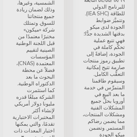
٥٤/٥٥/٦٨/٦٩ التابعة
الشمسية، وغيرها،
للبرنامج الدولي
وذلك لضمان ريادة
للطاقة (IEA SHC).
جميع منتجاتنا
وتتميَّز ضوابط
للسوق. وتمتلك
الجودة لدى ميكو
شركة «ميكون»
بدقتها الشديدة جدًّا؛
مختبرًا معتمدًا من
فهي تتبع عملية
قبل اللجنة الوطنية
تحكُّم كاملة في
الصينية لتقييم
الجودة، إضافةً إلى
المؤسسات
تطبيق رموز منتجات
المعتمدة (CNAS)،
صارمة تتيح إمكانية
فضلاً عن محطة
التعقُّب الكامل.
البحوث ما بعد
وسيقوم طاقمنا
الدكتوراه الوطنية.
المتمرِّس في خدمة
كما استثمرت
ما بعد البيع في
الشركة مبلغًا قدره
أوروبا بحلِّ جميع
مليونا دولار أمريكي
المشكلات الفنية
لإنشاء أكثر
ومشكلات المنتجات،
المختبرات الاختبارية
مما يضمن رضاكم
تقدمًا، والتي يمكنها
المستمر. وتضمن
اختبار المعدات ذات
ميكو الجودة