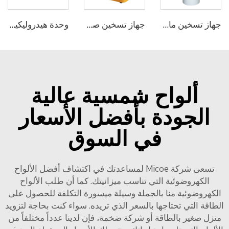
جهاز تسخين ماء بالمضخة الحرارية مدمج ومصدره الهواء من ميكو
جهاز تسخين صغير محمول من ميكو لحمامات السباحة الميني مضخة حرارة هوائية لمياه حمامات السباحة
وحدة هيدروليكية تعمل بالضخ الحراري بتقنية R32/R290 لتوفير التدفئة والتبريد والمياه الساخنة للمنازل من ميكو
ألواح شمسية عالية
الجودة بأفضل الأسعار
في السوق
تسعى شركة Micoe لمساعدتك في اكتشاف أفضل الألواح
الكهروضوئية التي تناسب ميزانيتك. كما أن طلب الألواح
الكهروضوئية منا بالجملة وسيلة ميسورة التكلفة للحصول على
الطاقة التي تحتاجها بالسعر الذي تريده. سواء كنت بحاجة لتزويد
منزل صغير بالطاقة أو شركة ضخمة، فإن لدينا عدداً مختلفاً من