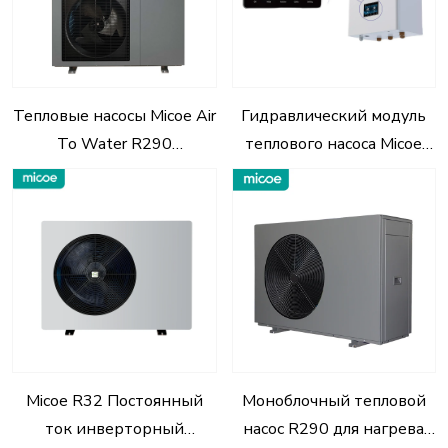
Тепловые насосы Micoe Air
Гидравлический модуль
To Water R290
теплового насоса Micoe
моноблочные для нагрева
R32/R290 для отопления,
воды (8–18 кВт)
охлаждения и горячего
водоснабжения дома
Micoe R32 Постоянный
Моноблочный тепловой
ток инверторный
насос R290 для нагрева