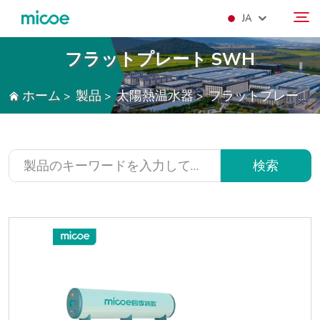
JA
フラットプレート SWH
当社について
ホーム
製品
太陽熱温水器
フラットプレート SWH
>
>
>
検索
製品
ソリューション
サポートおよびサービス
検索
メディアセンター
KONTAKUTO US