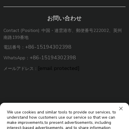
お問い合わせ
Contact (Position): 中国・連雲港市、郵便番号222002、英州
南路199番地
+86-15194302398
電話番号：
+86-15194302398
WhatsApp：
[email protected]
メールアドレス：
We use cookies and similar tools to provide our services, to
understand how customers use our service so that we can
make improvements,to present advertisements, including
interest-based advertisements, and to share information