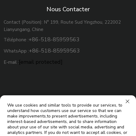
Nous Contacter
Contact (Position): N° 199, Route Sud Yingzhou, 222002
Lianyungang, Chine
+86-518-85959563
Téléphone :
+86-518-85959563
WhatsApp :
[email protected]
E-mail :
We use cookies and similar tools to provide our services, to
understand how customers use our service so that we can
make improvements,to present advertisements, including
interest-based advertisements, and to share information
about your use of our site with social media, advertising and
analytics partners. If you do not want to accept all cookies, or