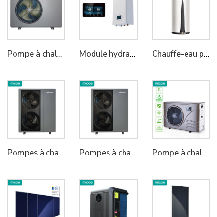
Pompe à chaleur monobloc R290 pour eau chaude
Module hydraulique pompe à chaleur Micoe R32/R290 pour chauffage, refroidissement et eau chaude domestique
Chauffe-eau pompe à chaleur tout-en-un murale R134a
Pompes à chaleur monobloc R290 Air-Eau Micoe pour chauffe-eau
Pompes à chaleur monobloc R290 Air-Eau Micoe pour chauffe-eau
Pompe à chaleur pour piscine Micoe Inverter R410A