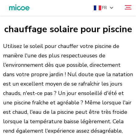
FR
chauffage solaire pour piscine
À PROPOS DE NOUS
Rechercher
PRODUITS
Utilisez le soleil pour chauffer votre piscine de
SOLUTION
manière l'une des plus respectueuses de
l'environnement dès que possible, directement
SUPPORT ET SERVICES
dans votre propre jardin ! Nul doute que la natation
CENTRE DE PRESSE
est un excellent moyen de se rafraîchir les jours
CONTACTEZ-NOUS
chauds, n'est-ce pas ? Un jour ensoleillé d'été et
une piscine fraîche et agréable ? Même lorsque l'air
est chaud, l'eau de la piscine peut être très froide
lorsque la température baisse légèrement. Cela
rend également l'expérience assez désagréable,