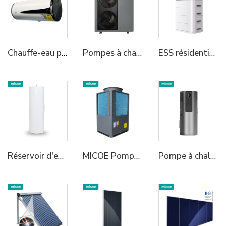
Chauffe-eau pompe à chaleur tout-en-un mural
Pompes à chaleur monobloc R290 Air-Eau Micoe pour chauffe-eau
ESS résidentiel empilable 2
Réservoir d'eau inoxydable Micoe
MICOE Pompe à chaleur commerciale 50kw pour chauffage des maisons Réfrigérant R290 avec classe A+++ ERP
Pompe à chaleur Air-Eau avec Réservoir Intégré 75C Haute Température R290 Tout-en-Un