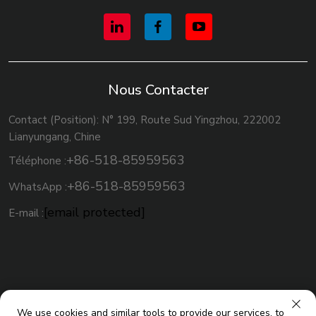
Nous Contacter
Contact (Position): N° 199, Route Sud Yingzhou, 222002
Lianyungang, Chine
+86-518-85959563
Téléphone :
+86-518-85959563
WhatsApp :
[email protected]
E-mail :
We use cookies and similar tools to provide our services, to