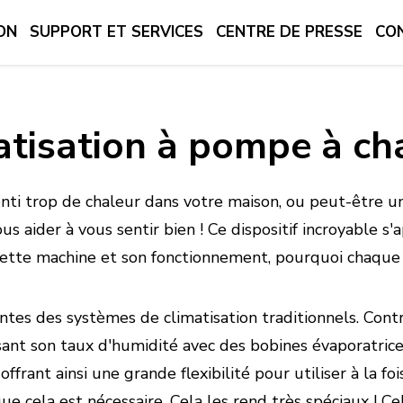
ON
SUPPORT ET SERVICES
CENTRE DE PRESSE
CO
atisation à pompe à ch
ti trop de chaleur dans votre maison, ou peut-être un 
ous aider à vous sentir bien ! Ce dispositif incroyable 
cette machine et son fonctionnement, pourquoi chaque 
ntes des systèmes de climatisation traditionnels. Contr
sant son taux d'humidité avec des bobines évaporatrices
- offrant ainsi une grande flexibilité pour utiliser à la f
e cela est nécessaire. Cela les rend très spéciaux ! Ce