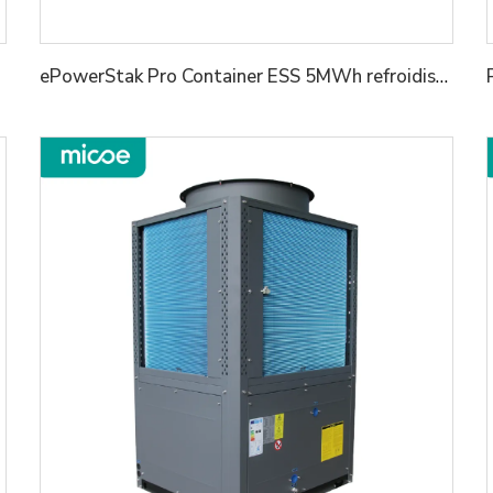
ePowerStak Pro Container ESS 5MWh refroidissement liquide IP67 Étanche pour environnement rude Cœur LFP pour la résilience énergétique