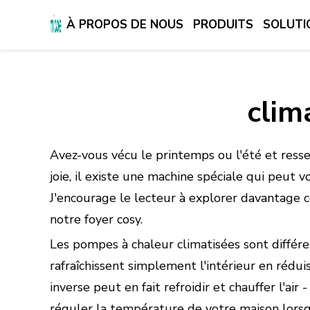
À PROPOS DE NOUS
PRODUITS
SOLUTI
À PROPOS DE NOUS
PRODUITS
clim
SOLUTION
SUPPORT ET SERVICES
Avez-vous vécu le printemps ou l'été et ressen
CENTRE DE PRESSE
joie, il existe une machine spéciale qui peut v
J'encourage le lecteur à explorer davantage 
CONTACTEZ-NOUS
notre foyer cosy.
Les pompes à chaleur climatisées sont différe
rafraîchissent simplement l'intérieur en rédui
inverse peut en fait refroidir et chauffer l'air 
réguler la température de votre maison lorsqu