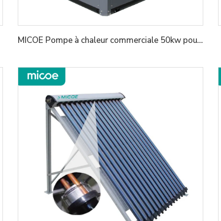
MICOE Pompe à chaleur commerciale 50kw pour chauffage des maisons Réfrigérant R290 avec classe A+++ ERP