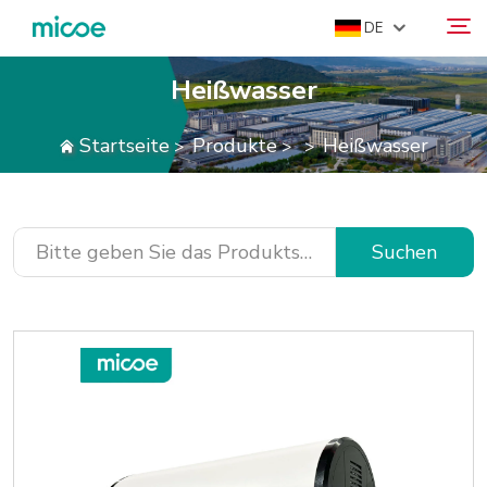
DE
Heißwasser
ÜBER UNS
Startseite
Produkte
Heißwasser
>
>
>
Suchen
PRODUKTE
LÖSUNG
SUPPORT & SERVICES
Suchen
MEDIENZENTRUM
KONTAKTIEREN SIE UNS