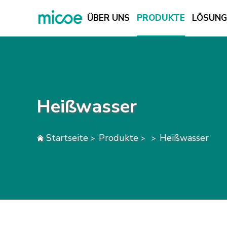
ÜBER UNS
PRODUKTE
LÖSUN
ÜBER UNS
PRODUKTE
LÖSUNG
Heißwasser
SUPPORT & SERVICES
MEDIENZENTRUM
Startseite
Produkte
Heißwasser
>
>
>
KONTAKTIEREN SIE UNS