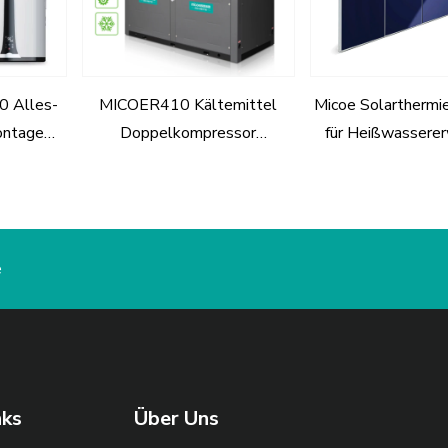
0 Alles-
MICOER410 Kältemittel
Micoe Solartherm
ontage
Doppelkompressor
für Heißwassere
-Wasser
Heißwasser-Systemlösung
er
Wärmepumpe für Gewerbe
und Industrie
e
nks
Über Uns