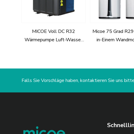
MICOE Voll DC R32
Micoe 75 Grad R29
Wärmepumpe Luft-Wasser
in-Einem Wandm
für Pool- und Hydronische
Wärmepumpe Luft
Heizung
Wasserheiz
Falls Sie Vorschläge haben, kontaktieren Sie uns bitt
Schnellli