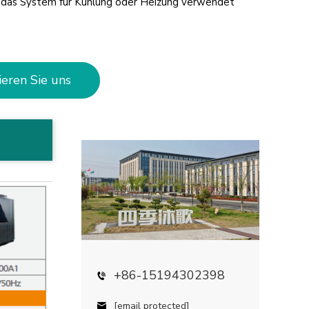
n das System für Kühlung oder Heizung verwendet
ieren Sie uns
+86-15194302398
[email protected]