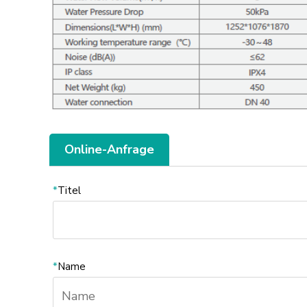
Online-Anfrage
*
Titel
*
Name