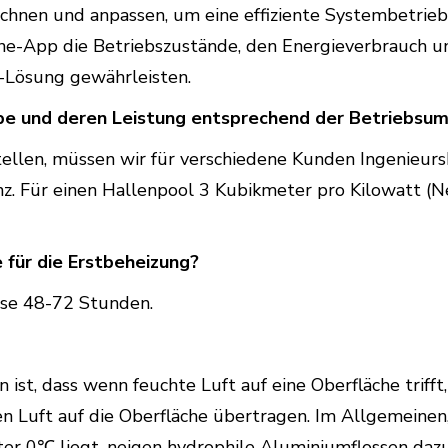
echnen und anpassen, um eine effiziente Systembetrie
one-App die Betriebszustände, den Energieverbrauch 
e-Lösung gewährleisten.
 und deren Leistung entsprechend der Betriebsu
stellen, müssen wir für verschiedene Kunden Ingenieu
z. Für einen Hallenpool 3 Kubikmeter pro Kilowatt (Ne
für die Erstbeheizung?
ise 48-72 Stunden.
st, dass wenn feuchte Luft auf eine Oberfläche trifft,
en Luft auf die Oberfläche übertragen. Im Allgemein
ter 0℃ liegt, neigen hydrophile Aluminiumflossen daz