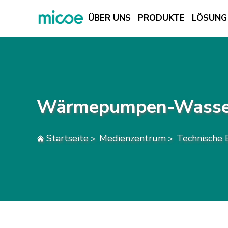
ÜBER UNS
PRODUKTE
LÖSUNG
ÜBER UNS
PRODUKTE
LÖSUNG
Wärmepumpen-Wasser
SUPPORT & SERVICES
MEDIENZENTRUM
Startseite
Medienzentrum
Technische E
>
>
KONTAKTIEREN SIE UNS