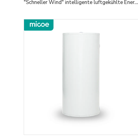
"Schneller Wind" intelligente luftgekühlte Energiespeicher-Schrankreihe 48kWh/100kWh Energiespeicherschrank Industrie- und Gewerbekundenergie | Millisekunden-seamloses Wechseln | Kernschutz in allen Klimazonen