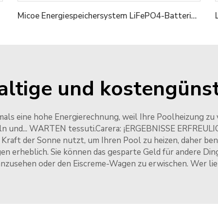
Micoe Energiespeichersystem LiFePO4-Batterie Hochspannung 50V 100V 50Ah Solar-Lithium-Batterie
altige und kostengüns
als eine hohe Energierechnung, weil Ihre Poolheizung zu vie
eln und... WARTEN tessuti.Carera: ¡ERGEBNISSE ERFREULIC
ie Kraft der Sonne nutzt, um Ihren Pool zu heizen, daher ben
n erheblich. Sie können das gesparte Geld für andere Ding
nzusehen oder den Eiscreme-Wagen zu erwischen. Wer lieb