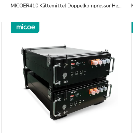
MICOER410 Kältemittel Doppelkompressor Heißwasser-Systemlösung Wärmepumpe für Gewerbe und Industrie