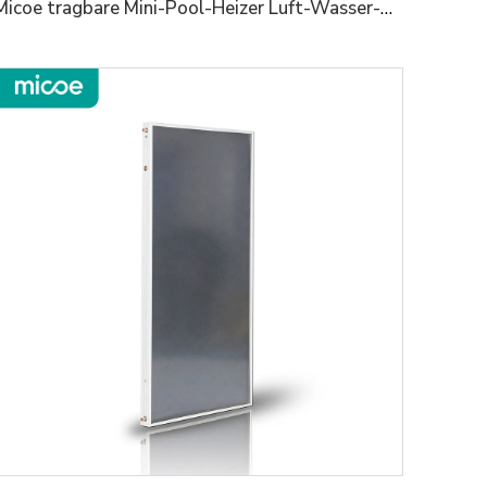
Micoe tragbare Mini-Pool-Heizer Luft-Wasser-Swimmingpool-Wärmepumpe-Wasserheizer