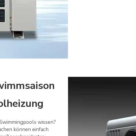
hwimmsaison
olheizung
r Swimmingpools wissen?
Küchen können einfach