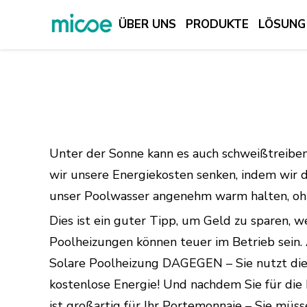
ÜBER UNS
PRODUKTE
LÖSUNG
ÜBER UNS
PRODUKTE
LÖSUNG
SUPPORT & SERVICES
Unter der Sonne kann es auch schweißtreibend
MEDIENZENTRUM
wir unsere Energiekosten senken, indem wir 
unser Poolwasser angenehm warm halten, ohne 
KONTAKTIEREN SIE UNS
Dies ist ein guter Tipp, um Geld zu sparen, w
Poolheizungen können teuer im Betrieb sein.
Solare Poolheizung DAGEGEN – Sie nutzt die S
kostenlose Energie! Und nachdem Sie für die I
ist großartig für Ihr Portemonnaie – Sie müsse