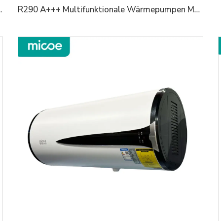
 Heizung und Kühlung 6kw/10kw/15kw/18KW/24KW
R290 A+++ Multifunktionale Wärmepumpen Monoblock Heizung/Kühlung+Trinkwasserlösung mit SG-Ready 6KW/12KW/18KW