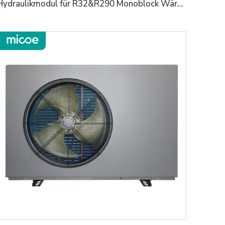
Hydraulikmodul für R32&R290 Monoblock Wärmepumpen vereinfacht die Installation und spart Platz