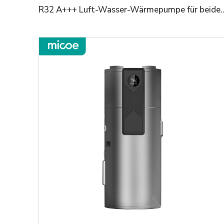
R32 A+++ Luft-Wasser-Wärmepumpe für beide Gewerbe- und Wohnraumlösungen zur