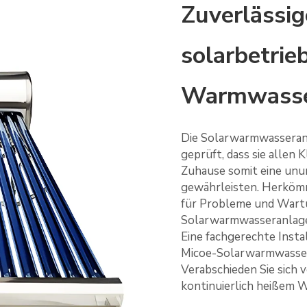
Zuverlässig
solarbetrie
Warmwasse
Die Solarwarmwasseran
geprüft, dass sie allen
Zuhause somit eine un
gewährleisten. Herkömm
für Probleme und Wartu
Solarwarmwasseranlagen 
Eine fachgerechte Insta
Micoe-Solarwarmwassers
Verabschieden Sie sich 
kontinuierlich heißem W