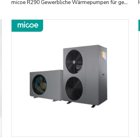
micoe R290 Gewerbliche Wärmepumpen für gewerbliche und industrielle Anwendungen mit Smart-WiFi-Steuerelementen l50KW/75KW/100KW