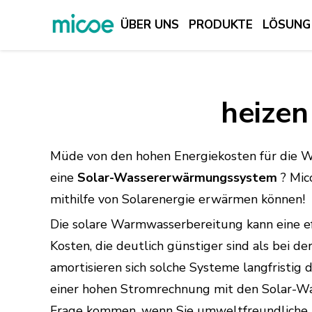
ÜBER UNS
PRODUKTE
LÖSUNG
ÜBER UNS
PRODUKTE
heizen
LÖSUNG
SUPPORT & SERVICES
Müde von den hohen Energiekosten für die W
MEDIENZENTRUM
eine
Solar-Wassererwärmungssystem
? Mic
mithilfe von Solarenergie erwärmen können!
KONTAKTIEREN SIE UNS
Die solare Warmwasserbereitung kann eine ef
Kosten, die deutlich günstiger sind als bei 
amortisieren sich solche Systeme langfristig
einer hohen Stromrechnung mit den Solar-Wa
Frage kommen, wenn Sie umweltfreundliche