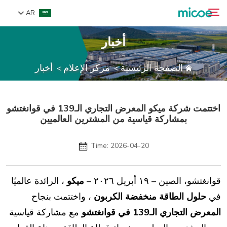
AR
أخبار
من نحن
الصفحة الرئيسية
مركز الإعلام
أخبار
>
>
بحث
المنتجات
حل
اختتمت شركة ميكو المعرض التجاري الـ139 في قوانغتشو
الدعم والخدمات
بمشاركة قياسية من المشترين العالميين
مركز الإعلام
اتصل بنا
Time: 2026-04-20
قوانغتشو، الصين – ١٩ أبريل ٢٠٢٦ –
ميكو
، الرائدة عالميًا
في
حلول الطاقة منخفضة الكربون
، واختتمت بنجاح
المعرض التجاري الـ139 في قوانغتشو
مع مشاركة قياسية