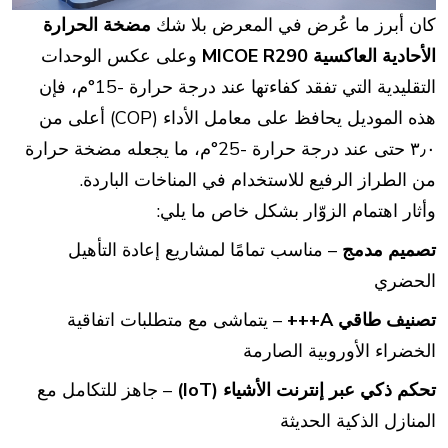
كان أبرز ما عُرض في المعرض بلا شك
مضخة الحرارة
الأحادية العاكسية MICOE R290
وعلى عكس الوحدات
التقليدية التي تفقد كفاءتها عند درجة حرارة -15°م، فإن
هذه الموديل يحافظ على معامل الأداء (COP) أعلى من
٣٫٠ حتى عند درجة حرارة -25°م، ما يجعله مضخة حرارة
من الطراز الرفيع للاستخدام في المناخات الباردة.
وأثار اهتمام الزوّار بشكل خاص ما يلي:
تصميم مدمج
– مناسب تمامًا لمشاريع إعادة التأهيل
الحضري
تصنيف طاقي A+++
– يتماشى مع متطلبات اتفاقية
الخضراء الأوروبية الصارمة
تحكم ذكي عبر إنترنت الأشياء (IoT)
– جاهز للتكامل مع
المنازل الذكية الحديثة