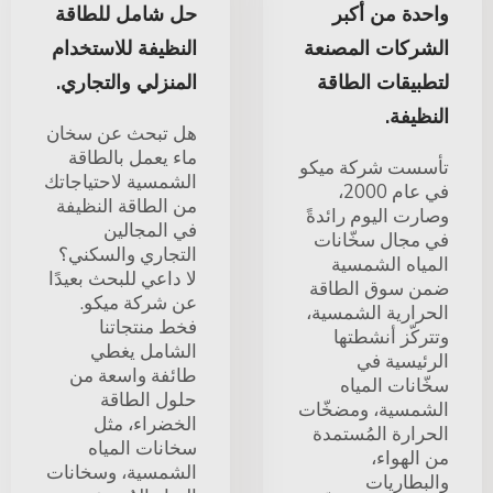
واحدة من أكبر
حل شامل للطاقة
الشركات المصنعة
النظيفة للاستخدام
لتطبيقات الطاقة
المنزلي والتجاري.
النظيفة.
هل تبحث عن سخان
ماء يعمل بالطاقة
تأسست شركة ميكو
الشمسية لاحتياجاتك
في عام 2000،
من الطاقة النظيفة
وصارت اليوم رائدةً
في المجالين
في مجال سخّانات
التجاري والسكني؟
المياه الشمسية
لا داعي للبحث بعيدًا
ضمن سوق الطاقة
عن شركة ميكو.
الحرارية الشمسية،
فخط منتجاتنا
وتتركّز أنشطتها
الشامل يغطي
الرئيسية في
طائفة واسعة من
سخّانات المياه
حلول الطاقة
الشمسية، ومضخّات
الخضراء، مثل
الحرارة المُستمدة
سخانات المياه
من الهواء،
الشمسية، وسخانات
والبطاريات