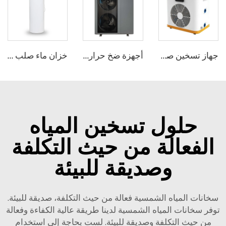
جهاز تسخين صغير محمول من ميكو لحمامات السباحة الميني مضخة حرارة هوائية لمياه حمامات السباحة
أجهزة ضخ حراري من نوع مونوبلك باستخدام تقنية R290 لتوفير المياه الساخنة من ميكو
خزان ماء صلب من الفولاذ المقاوم للصدأ من Micoe
حلول تسخين المياه
الفعالة من حيث التكلفة
وصديقة للبيئة
سخانات المياه الشمسية فعالة من حيث التكلفة، صديقة للبيئة.
توفر سخانات المياه الشمسية لدينا طريقة عالية الكفاءة وفعالة
من حيث التكلفة وصديقة للبيئة. لست بحاجة إلى استخدام