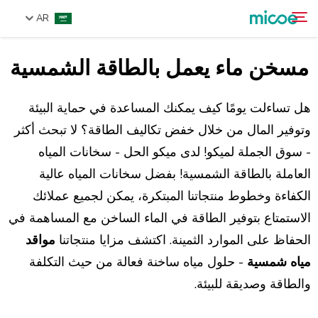
AR
مسخن ماء يعمل بالطاقة الشمسية
من نحن
ابحث
المنتجات
هل تساءلت يومًا كيف يمكنك المساعدة في حماية البيئة
حل
وتوفير المال من خلال خفض تكاليف الطاقة؟ لا تبحث أكثر
- سوق الجملة لميكو! لدى ميكو الحل - سخانات المياه
الدعم والخدمات
العاملة بالطاقة الشمسية! بفضل سخانات المياه عالية
مركز الإعلام
الكفاءة وخطوط منتجاتنا المبتكرة، يمكن لجميع عملائك
اتصل بنا
الاستمتاع بتوفير الطاقة في الماء الساخن مع المساهمة في
الحفاظ على الموارد الثمينة. اكتشف مزايا منتجاتنا
مواقد
مياه شمسية
- حلول مياه ساخنة فعالة من حيث التكلفة
والطاقة وصديقة للبيئة.