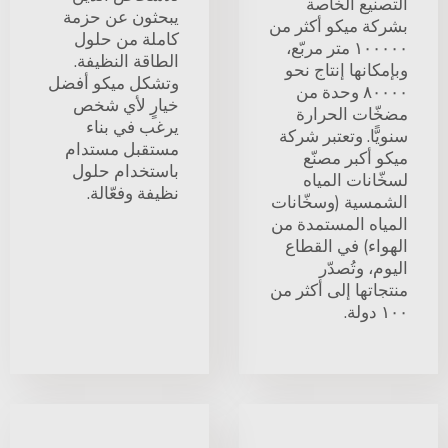
التصنيع الخاصة
يبحثون عن حزمة
بشركة ميكو أكثر من
كاملة من حلول
١٠٠٠٠٠ متر مربّع،
الطاقة النظيفة.
وبإمكانها إنتاج نحو
وتشكل ميكو أفضل
٨٠٠٠٠ وحدة من
خيارٍ لأي شخص
مضخّات الحرارة
يرغب في بناء
سنويًّا. وتعتبر شركة
مستقبل مستدام
ميكو أكبر مصنّع
باستخدام حلول
لسخّانات المياه
نظيفة وفعّالة.
الشمسية (وسخّانات
المياه المستمدة من
الهواء) في القطاع
اليوم، وتُصدّر
منتجاتها إلى أكثر من
١٠٠ دولة.