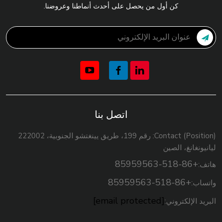
كن أول من يحصل على أحدث أنماطنا وعروضنا.
اتصل بنا
Contact (Position): رقم 199، طريق يينغتشو الجنوبية، 222002
ليانيونغانغ، الصين
+86-518-85959563
هاتف:
+86-518-85959563
واتساب:
[email protected]
البريد الإلكتروني: