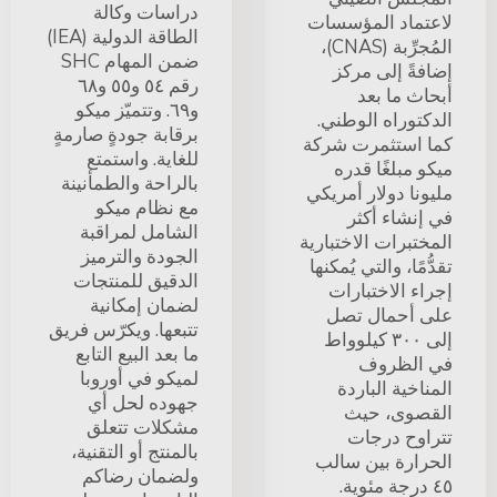
دراسات وكالة
لاعتماد المؤسسات
الطاقة الدولية (IEA)
المُجرِّبة (CNAS)،
ضمن المهام SHC
إضافةً إلى مركز
رقم ٥٤ و٥٥ و٦٨
أبحاث ما بعد
و٦٩. وتتميّز ميكو
الدكتوراه الوطني.
برقابة جودةٍ صارمةٍ
كما استثمرت شركة
للغاية. واستمتع
ميكو مبلغًا قدره
بالراحة والطمأنينة
مليونا دولار أمريكي
مع نظام ميكو
في إنشاء أكثر
الشامل لمراقبة
المختبرات الاختبارية
الجودة والترميز
تقدُّمًا، والتي يُمكنها
الدقيق للمنتجات
إجراء الاختبارات
لضمان إمكانية
على أحمال تصل
تتبعها. ويكرّس فريق
إلى ٣٠٠ كيلوواط
ما بعد البيع التابع
في الظروف
لميكو في أوروبا
المناخية الباردة
جهوده لحل أي
القصوى، حيث
مشكلات تتعلق
تتراوح درجات
بالمنتج أو التقنية،
الحرارة بين سالب
ولضمان رضاكم
٤٥ درجة مئوية.