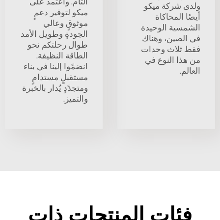
التام. واعتمد على
ولدى شركة ميكو
ميكو لتوفير دعمٍ
أيضًا المحاكاة
موثوقٍ وعالي
الشمسية الوحيدة
الجودةٍ وطويل الأمد
في الصين، وهناك
طوال رحلتكم نحو
فقط ثلاث وحدات
الطاقة النظيفة.
من هذا النوع في
انضمّوا إلينا في بناء
العالم.
مستقبلٍ مستدامٍ
ومتجدّدٍ يُدار بالخبرة
والتميز.
فئات المنتجات ذات