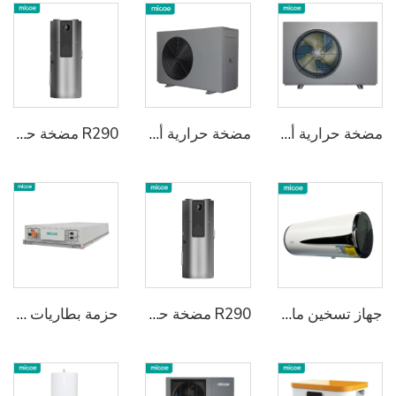
مضخة حرارية أحادية الكتلة R290 لتسخين المياه
مضخة حرارية أحادية الكتلة R290 لتسخين المياه
R290 مضخة حرارة متكاملة لتسخين المياه
جهاز تسخين ماء بالمضخة الحرارية مدمج ومثبت على الحائط
R290 مضخة حرارة متكاملة لتسخين المياه
حزمة بطاريات تخزين طاقة سلسلة البرودة السائلة 1P48S/1P52S حزمة بطارية مع حماية كاملة IP67 | نطاق درجة حرارة واسع مع التحكم الذكي في درجة الحرارة | تخزين طاقة صناعي معياري