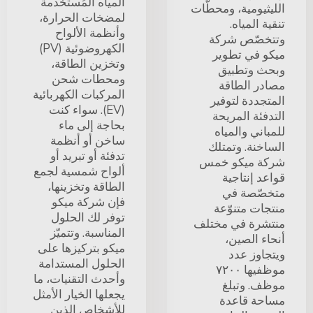
المياه المُستخدمة
الليثيومية، ومحطّات
لمضخات الحرارة،
تنقية المياه.
وأنظمة الألواح
وتتخصّص شركة
الكهروضوئية (PV)
ميكو في تطوير
وتخزين الطاقة،
وبحث وتطبيق
ومحطات شحن
مصادر الطاقة
المركبات الكهربائية
المتجددة لتوفير
(EV). سواء كنت
التدفئة المريحة
بحاجة إلى ماء
للمباني والمياه
ساخن أو أنظمة
الساخنة. وتمتلك
تدفئة أو تبريد أو
شركة ميكو خمس
ألواح شمسية لجمع
قواعد إنتاجية
الطاقة وتخزينها،
متخصّصة في
فإن شركة ميكو
منتجات متنوّعة
توفر لك الحلول
منتشرة في مختلف
المناسبة. وتتميّز
أنحاء الصين،
ميكو بتركيزها على
ويتجاوز عدد
الحلول المستدامة
موظفيها ٧٢٠٠
وأحدث التقنيات، ما
موظف. وتبلغ
يجعلها الخيار الأمثل
مساحة قاعدة
للأشخاص الذين