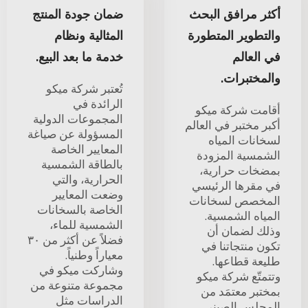
أكثر مرافق البحث
ضمان جودة المنتج
والتطوير المتطورة
المثالية ونظام
في العالم
خدمة ما بعد البيع.
والمختبرات.
تُعتبر شركة ميكو
الرائدة في
أقامت شركة ميكو
المجموعات الدولية
أكبر مختبر في العالم
المسؤولة عن صياغة
لسخانات المياه
المعايير الخاصة
الشمسية المزودة
بالطاقة الشمسية
بمضخات حرارية،
الحرارية، والتي
في مقرها الرئيسي
وضعت المعايير
المخصص لسخانات
الخاصة بالسخانات
المياه الشمسية.
الشمسية للماء،
وذلك لضمان أن
فضلاً عن أكثر من ٣٠
تكون منتجاتنا في
معياراً وطنياً.
طليعة قطاعها.
وشاركت ميكو في
وتتمتّع شركة ميكو
مجموعة متنوعة من
بمختبر معتمَد من
الدراسات مثل
المجلس الصيني