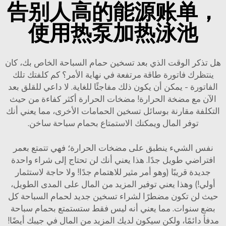
告别人高的能源账单，
使用热泵加热泳池
هل تذكر الوقت الذي بعد تسخين حمام السباحة الخاص بك، كان
ينتظرك فاتورة طاقة مرتفعة في نهاية الأمر؟ كم كلفتك تلك
الفاتورة - يمكن أن يكون ذلك مفاجئًا للغاية. لا داعي للقلق بعد
الآن مع مضخة الحرارة! مضخات الحرارة أكثر كفاءة من حيث
التكلفة مقارنة بوسائل تسخين الحمامات الأخرى، مما يعني أنك
توفر المال ويمكنك الاستمتاع بحمام سباحة ساخن.
نفس الشيء ينطبق على مضخات الحرارة؛ فهي تتمتع بعمر
افتراضي طويل جدًا. هذا يعني أنك لن تحتاج إلى شراء واحدة
جديدة قريبًا (وهو أمر مثير للاهتمام جدًا! ولا حاجة لاستثمار
أولي!) وهذا يعني توفير المزيد من المال على المدى الطويل،
حيث لن تكون مضطرًا لشراء تسخين جديد لحمام السباحة كل
بضع سنوات. مما يعني أنه ليس فقط ستستمتع بحمام سباحة
مدفأ دائمًا، ولكن سيكون لديك المزيد من المال في جيبك أيضًا!