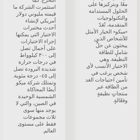
التخرُّج. كما
معًا. وبتركيزها على
استثمرت الشركة ما
الحلول المستدامة
قيمته مليوني دولار
والتكنولوجيات
أمريكي لإنشاء
المتقدمة، تُعَدّ
أحدث مختبرات
«ميكو» الخيار الأمثل
الاختبار التي يمكنها
للأشخاص الذين
إجراء الاختبارات
يبحثون عن حلٍّ
على أحمال تصل
شاملٍ للطاقة
إلى ٣٠٠ كيلوواط
النظيفة. وهي
في درجات حرارة
الاختيار الأنسب لأي
شديدة البرودة تصل
شخص يرغب في
إلى ٤٥- درجة مئوية.
تأمين احتياجات الغد
وتمتلك شركة ميكو
من الطاقة عبر
أيضًا المحاكاة
منتجاتٍ نظيفةٍ
الشمسية الوحيدة
وفعّالةٍ.
في الصين، والتي لا
يوجد منها سوى
ثلاث مجموعات
فقط على مستوى
العالم.