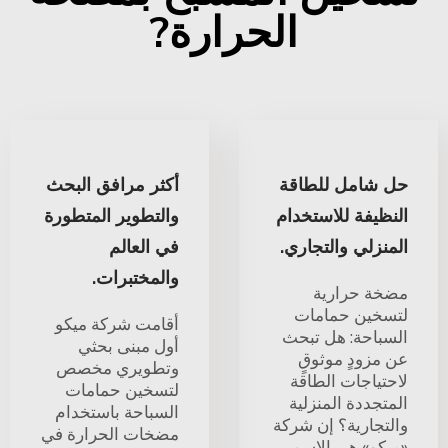
الحرارة?
حل شامل للطاقة
أكثر مرافق البحث
النظيفة للاستخدام
والتطوير المتطورة
المنزلي والتجاري.
في العالم
والمختبرات.
مضخة حرارية
لتسخين حمامات
أقامت شركة ميكو
السباحة: هل تبحث
أول مبنى بحثي
عن مزودٍ موثوقٍ
وتطويري مخصص
لاحتياجات الطاقة
لتسخين حمامات
المتجددة المنزلية
السباحة باستخدام
والتجارية؟ إن شركة
مضخات الحرارة في
«ميكو» هي الاسم