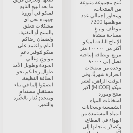
تُنتج مجموعة متنوعة
ما بعد البيع التابع
من المنتجات،
لميكو في أوروبا
ويتجاوز إجمالي عدد
جهوده لحل أي
موظفيها 7200
مشكلات تتعلق
موظف. وتبلغ
بالمنتج أو التقنية،
مساحة منشأة
ولضمان رضاكم
الإنتاج التابعة لميكو
التام. واعتمد على
أكثر من ١٠٠٠٠٠ متر
ميكو لتوفير دعمٍ
مربع، وبطاقة إنتاجية
موثوقٍ وعالي
تصل إلى ٨٠٠٠٠
الجودة وطويل الأمد
وحدة من مضخات
طوال رحلتكم نحو
الحرارة شهريًّا. وفي
الطاقة النظيفة.
الوقت الراهن، تُعتبر
انضمّوا إلينا في بناء
ميكو (MICOE) أكبر
مستقبلٍ مستدامٍ
منتج ومورد
ومتجددٍ يُدار بالخبرة
لسخانات المياه
والتميز.
الشمسية وسخانات
المياه المستمدة من
الهواء في القطاع،
وتُصدِّر منتجاتها إلى