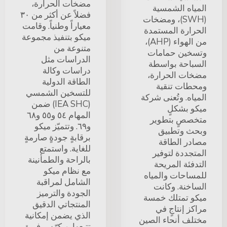
مضخات الحرارة،
المياه الشمسية
فضلاً عن أكثر من ٣٠
(SWH)، ومضخات
معياراً وطنياً. وقامت
الحرارة المستمدة
ميكو بتنفيذ مجموعة
من الهواء (AHP)،
متنوعة من
وتسخين حمامات
الدراسات مثل
السباحة بواسطة
دراسات وكالة
مضخات الحرارة،
الطاقة الدولية
ومحطات تنقية
للتسخين الشمسي
المياه. وتُعنى شركة
(IEA SHC) ضمن
ميكو بشكلٍ
المهام ٥٤ و٥٥ و٦٨
متخصصٍ بتطوير
و٦٩. وتتميّز ميكو
وبحث وتطبيق
برقابةٍ جودةٍ صارمةٍ
مصادر الطاقة
للغاية. واستمتع
المتجددة لتوفير
بالراحة والطمأنينة
التدفئة المريحة
مع نظام ميكو
للمساحات والمياه
الشامل لمراقبة
الساخنة. وكانت
الجودة والترميز
ميكو تمتلك خمسة
المنتجاتي الدقيق
مراكز إنتاجٍ في
الذي يضمن إمكانية
مختلف أنحاء الصين
تتبعها. ويكرّس فريق