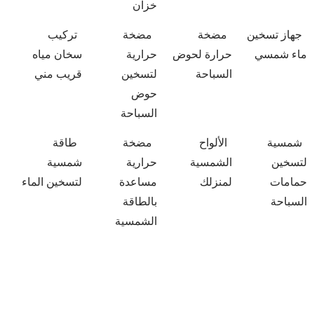
خزان
جهاز تسخين
مضخة
مضخة
تركيب
ماء شمسي
حرارة لحوض
حرارية
سخان مياه
السباحة
لتسخين
قريب مني
حوض
السباحة
شمسية
الألواح
مضخة
طاقة
لتسخين
الشمسية
حرارية
شمسية
حمامات
لمنزلك
مساعدة
لتسخين الماء
السباحة
بالطاقة
الشمسية