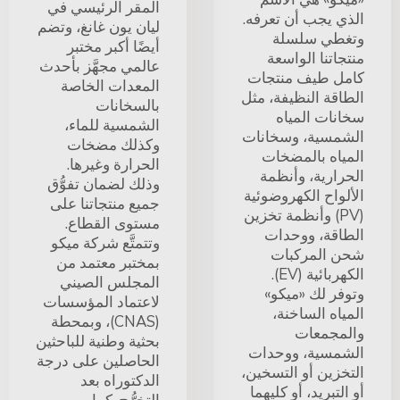
المقر الرئيسي في
الذي يجب أن تعرفه.
ليان يون غانغ، وتضم
وتغطي سلسلة
أيضًا أكبر مختبر
منتجاتنا الواسعة
عالمي مجهَّز بأحدث
كامل طيف منتجات
المعدات الخاصة
الطاقة النظيفة، مثل
بالسخانات
سخانات المياه
الشمسية للماء،
الشمسية، وسخانات
وكذلك مضخات
المياه بالمضخات
الحرارة وغيرها.
الحرارية، وأنظمة
وذلك لضمان تفوُّق
الألواح الكهروضوئية
جميع منتجاتنا على
(PV) وأنظمة تخزين
مستوى القطاع.
الطاقة، ووحدات
وتتمتَّع شركة ميكو
شحن المركبات
بمختبر معتمد من
الكهربائية (EV).
المجلس الصيني
وتوفر لك «ميكو»
لاعتماد المؤسسات
المياه الساخنة،
(CNAS)، وبمحطة
والمجمعات
بحثية وطنية للباحثين
الشمسية، ووحدات
الحاصلين على درجة
التخزين أو التسخين،
الدكتوراه بعد
أو التبريد، أو كليهما