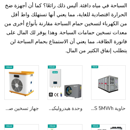
السباحة في مياه دافئة. أليس ذلك رائعًا؟ كما أن أجهزة ضخ
الحرارة اقتصادية للغاية، مما يعني أنها تستهلك واط أقل
من الكهرباء لتسخين حمام السباحة مقارنة بأنواع أخرى من
معدات تسخين حمامات السباحة. وهذا يوفر لك المال على
فاتورة الطاقة، مما يعني أن الاستمتاع بحمام السباحة لن
يتطلب إنفاق الكثير من المال.
حاوية ePowerStak Pro ESS 5MWh تبريد سائل IP67 مقاومة للطقس، نواة LFP لبيئة قاسية ومتانة الطاقة
وحدة هيدروليكية لمضخات الحرارة Monoblock R32&R290 تبسط التركيب وتوفّر المساحة
جهاز تسخين صغير محمول من ميكو لحمامات السباحة الميني مضخة حرارة هوائية لمياه حمامات السباحة