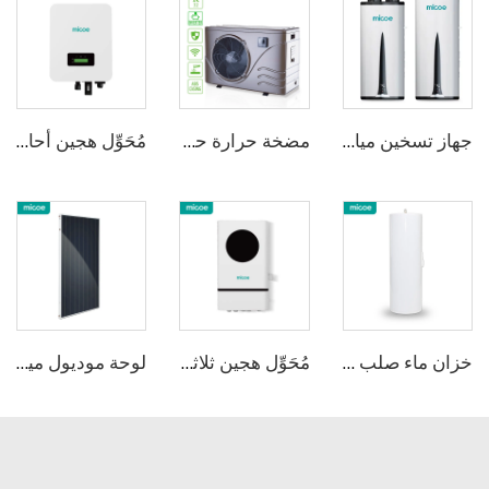
جهاز تسخين مياه ميكو بزاوية 75 درجة باستخدام تقنية R290 المدمجة والمثبتة على الحائط
مضخة حرارة حمامات السباحة ذات العاكس من ميكو R410A
مُحَوِّل هجين أحادي المرحلة 1
خزان ماء صلب من الفولاذ المقاوم للصدأ من Micoe
مُحَوِّل هجين ثلاثي المراحل 2
لوحة موديول ميكو 550W لألواح الطاقة الشمسية