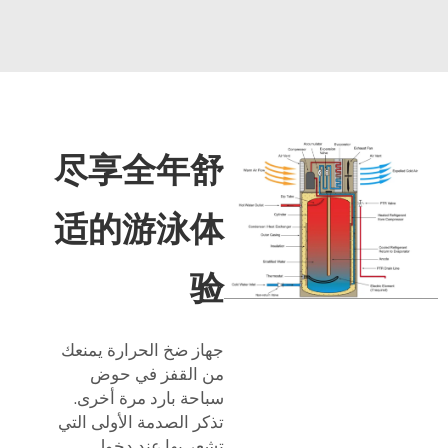
尽享全年舒
适的游泳体
验
جهاز ضخ الحرارة يمنعك
من القفز في حوض
سباحة بارد مرة أخرى.
تذكر الصدمة الأولى التي
تشعر بها عند دخول