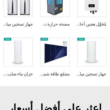
مُحَوِّل هجين أحادي المرحلة 1
مضخة حرارة تجاريّة من MICOE بقدرة 50 كيلوواط لمدفأة المنزل مع مادّة التبريد R290 ومع تصنيف A+++ ERP
جهاز تسخين مياه ميكو بزاوية 75 درجة باستخدام تقنية R290 المدمجة والمثبتة على الحائط
جهاز تسخين مياه كهربائي بالتخزين--سلسلة تجارية
مجمّع طاقة شمسيّة حراريّة من Micoe لتسخين المياه الساخنة
خزان ماء صلب من الفولاذ المقاوم للصدأ من Micoe
اعثر على أفضل أسعار