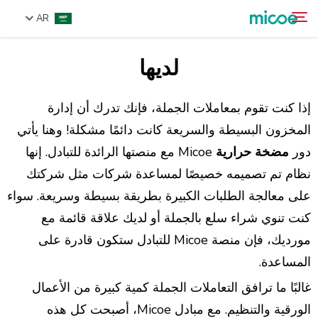
AR
لديها
من نحن
ابحث
المنتجات
إذا كنت تقوم بمعاملات الجملة، فإنك تدرك أن إدارة
حل
المخزون البسيطة والسريعة كانت دائمًا مشكلة! وهنا يأتي
دور
مضخة حرارية
Micoe مع منصتها الرائدة للتبادل. إنها
الدعم والخدمات
نظام تم تصميمه خصيصًا لمساعدة شركات مثل شركتك
مركز الإعلام
على معالجة الطلبات الكبيرة بطريقة بسيطة وسريعة. سواء
اتصل بنا
كنت تنوي شراء سلع بالجملة أو لديك علاقة قائمة مع
مورديك، فإن منصة Micoe للتبادل ستكون قادرة على
المساعدة.
غالبًا ما ترافق التعاملات الجملة كمية كبيرة من الأعمال
الورقية والتنظيم. مع مبادل Micoe، أصبحت كل هذه