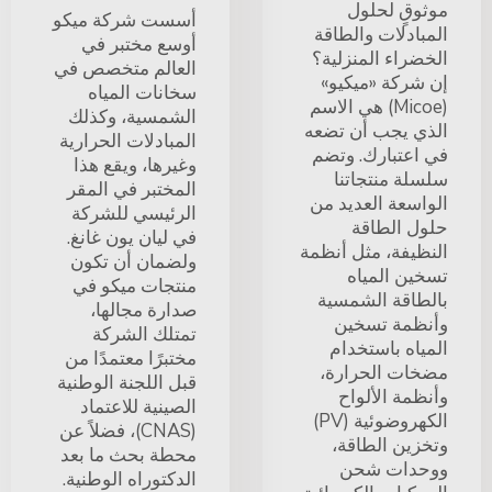
موثوقٍ لحلول
أسست شركة ميكو
المبادلات والطاقة
أوسع مختبر في
الخضراء المنزلية؟
العالم متخصص في
إن شركة «ميكيو»
سخانات المياه
(Micoe) هي الاسم
الشمسية، وكذلك
الذي يجب أن تضعه
المبادلات الحرارية
في اعتبارك. وتضم
وغيرها، ويقع هذا
سلسلة منتجاتنا
المختبر في المقر
الواسعة العديد من
الرئيسي للشركة
حلول الطاقة
في ليان يون غانغ.
النظيفة، مثل أنظمة
ولضمان أن تكون
تسخين المياه
منتجات ميكو في
بالطاقة الشمسية
صدارة مجالها،
وأنظمة تسخين
تمتلك الشركة
المياه باستخدام
مختبرًا معتمدًا من
مضخات الحرارة،
قبل اللجنة الوطنية
وأنظمة الألواح
الصينية للاعتماد
الكهروضوئية (PV)
(CNAS)، فضلاً عن
وتخزين الطاقة،
محطة بحث ما بعد
ووحدات شحن
الدكتوراه الوطنية.