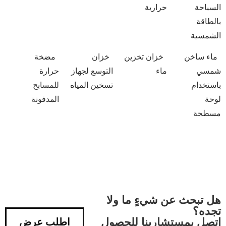
السباحة
حرارية
بالطاقة
الشمسية
ماء ساخن
خزان تخزين
خزان
مضخة
شمسي
ماء
التوسع لجهاز
حرارة
باستخدام
تسخين المياه
للمسابح
لوحة
المدفونة
مسطحة
هل تبحث عن شيءٍ ما ولا
تجده؟
اتصل بمستشارينا للحصول
اطلب عرض