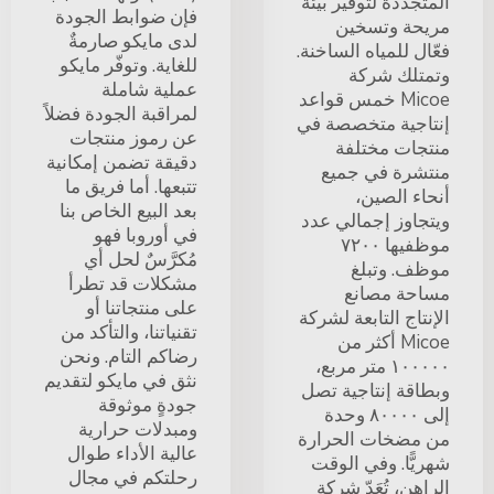
المتجددة لتوفير بيئة
فإن ضوابط الجودة
مريحة وتسخين
لدى مايكو صارمةٌ
فعّال للمياه الساخنة.
للغاية. وتوفّر مايكو
وتمتلك شركة
عملية شاملة
Micoe خمس قواعد
لمراقبة الجودة فضلاً
إنتاجية متخصصة في
عن رموز منتجات
منتجات مختلفة
دقيقة تضمن إمكانية
منتشرة في جميع
تتبعها. أما فريق ما
أنحاء الصين،
بعد البيع الخاص بنا
ويتجاوز إجمالي عدد
في أوروبا فهو
موظفيها ٧٢٠٠
مُكرَّسٌ لحل أي
موظف. وتبلغ
مشكلات قد تطرأ
مساحة مصانع
على منتجاتنا أو
الإنتاج التابعة لشركة
تقنياتنا، والتأكد من
Micoe أكثر من
رضاكم التام. ونحن
١٠٠٠٠٠ متر مربع،
نثق في مايكو لتقديم
وبطاقة إنتاجية تصل
جودةٍ موثوقة
إلى ٨٠٠٠٠ وحدة
ومبدلات حرارية
من مضخات الحرارة
عالية الأداء طوال
شهريًّا. وفي الوقت
رحلتكم في مجال
الراهن، تُعَدّ شركة