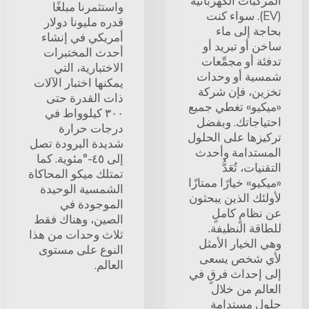
المركبات الكهربائية
واستثمرنا مبلغًا
(EV). سواء كنت
قدره مليونا دولار
بحاجة إلى ماء
أمريكي في إنشاء
ساخن أو تبريد أو
أحدث المختبرات
تدفئة أو مجمِّعات
الاختبارية، التي
شمسية أو وحدات
يمكنها اختبار الآلات
تخزين، فإن شركة
ذات القدرة حتى
«ميكيو» تغطي جميع
٣٠٠ كيلوواط في
احتياجاتك. وبفضل
درجات حرارة
تركيزها على الحلول
شديدة البرودة تصل
المستدامة وأحدث
إلى ٤٥-°مئوية. كما
التقنيات، تُعَدُّ
تمتلك ميكو المحاكاة
«ميكيو» خيارًا ممتازًا
الشمسية الوحيدة
لأولئك الذين يبحثون
الموجودة في
عن نظامٍ كاملٍ
الصين، وهناك فقط
للطاقة النظيفة.
ثلاث وحدات من هذا
وهي الخيار الأمثل
النوع على مستوى
لأي شخص يسعى
العالم.
إلى إحداث فرقٍ في
العالم من خلال
حلولٍ مستدامةٍ