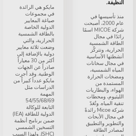
النظيفة.
مايكو هي الرائدة
في مجموعات
منذ تأسيسها في
صياغة المعايير
عام 2000، أصبحت
الدولية الخاصة
شركة MICOE اسمًا
بالطاقة الشمسية
رائدًا في مجال
الحرارية، والتي
الطاقة الشمسية
وضعت ثلاثة معايير
الحرارية، وتتركّز
دولية بالإضافة إلى
أنشطتها الأساسية
أكثر من 30 معياراً
في مجال سخانات
صادراً عن الجهات
المياه الشمسية،
الوطنية. وقد أجرت
ومضخات الحرارة
مايكو عدداً كبيراً من
المستمدة من
الدراسات مثل
الهواء، والبطاريات
المهمة
الليثيوم، ومحطات
54/55/68/69
تنقية المياه. وتُعَدّ
التابعة للوكالة
شركة Micoe رائدةً
الدولية للطاقة (IEA)
في مجال الأبحاث
ضمن برنامج أنظمة
والتطوير والتطبيق
التسخين الشمسي
لمصادر الطاقة
(SHC). ولهذا السبب