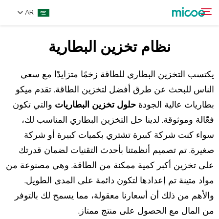
AR
نظام تخزين البطارية
من نحن
ابحث
المنتجات
يكتسب التخزين البطاري للطاقة زخمًا متزايدًا مع سعي
حل
الناس للبحث عن طرق أفضل لتخزين الطاقة. تقدم ميكو
بطاريات عالية الجودة
حلول تخزين البطاريات
والتي تكون
الدعم والخدمات
فعّالة وموثوقة. لدينا حل التخزين البطاري المناسب لك،
مركز الإعلام
سواء كنت شركة كبيرة تشتري بكميات كبيرة أو شركة
اتصل بنا
صغيرة. تم تصميم أنظمتنا بأحدث التقنيات لضمان قدرتك
على تخزين أكبر كمية ممكنة من الطاقة. وهي مصنوعة من
مواد متينة تم إعدادها لتكون دائمة على المدى الطويل.
والأهم من ذلك أن أسعارنا معقولة، مما يسمح لك بالتوفر
من المال مع الحصول على منتج ممتاز.