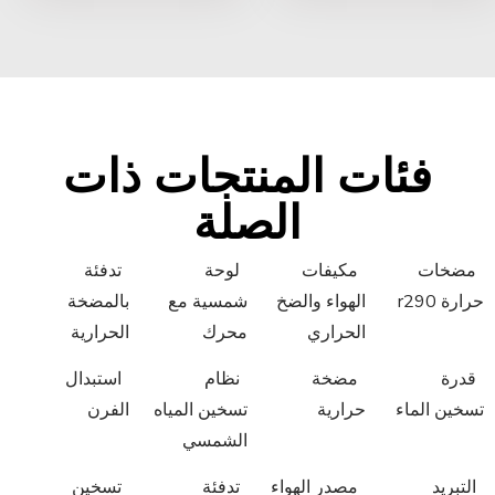
فئات المنتجات ذات
الصلة
مضخات
مكيفات
لوحة
تدفئة
حرارة r290
الهواء والضخ
شمسية مع
بالمضخة
الحراري
محرك
الحرارية
قدرة
مضخة
نظام
استبدال
تسخين الماء
حرارية
تسخين المياه
الفرن
الشمسي
التبريد
مصدر الهواء
تدفئة
تسخين