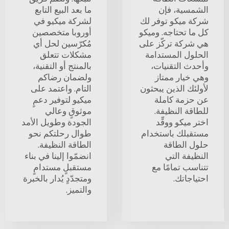
الشمسية، فإن
ما بعد البيع التابع
شركة ميكو توفر لك
لشركة ميكيو في
كل ما تحتاجه. وميكو
أوروبا متخصصين
هي شركة تركّز على
مُكرّسين لحل أي
الحلول المستدامة
مشكلات تتعلق
وأحدث التقنيات،
بالمنتج أو التقنية،
وهي خيار ممتاز
ولضمان رضاكم
لأولئك الذين يبحثون
التام. واعتمد على
عن حزمة كاملة
ميكيو لتوفير دعمٍ
للطاقة النظيفة.
موثوقٍ وعالي
اختر ميكو ووقِّد
الجودة وطويل الأمد
مستقبلك باستخدام
طوال رحلتكم نحو
حلول الطاقة
الطاقة النظيفة.
النظيفة التي
انضمّوا إلينا في بناء
تتناسب تمامًا مع
مستقبلٍ مستدامٍ
احتياجاتك.
ومتجدّدٍ يُدار بالخبرة
والتميز.