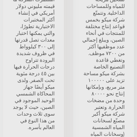
للمياه وللمساحات
قيمته مليوني دولار
الداخلية. وتتمتّع
أمريكي في إنشاء
شركة ميكو بخمس
أكثر المختبرات
قواعد إنتاج مختلفة
الاختبارية تطورًا،
للمنتجات في أنحاء
والتي يمكنها اختبار
الصين، ويبلغ إجمالي
معدات تصل قدرتها
عدد موظفيها أكثر
إلى ٣٠٠ كيلوواط
من ٧٢٠٠ موظف.
في ظروف شديدة
وتغطي قاعدة
البرودة تتراوح
التصنيع الخاصة
درجات الحرارة فيها
بشركة ميكو مساحة
بين ٤٥ درجة مئوية
تزيد على ١٠٠٠٠٠
تحت الصفر. ولدى
متر مربع، وبإمكانها
ميكو أيضًا جهاز
إنتاج نحو ٨٠٠٠٠
المحاكاة الشمسي
وحدة من مضخات
الوحيد الموجود في
الحرارة. وتعتبر
الصين، حيث لا يوجد
شركة ميكو أكبر
سوى ثلاث وحدات
مصنّع لسخانات
من هذا النوع في
المياه الشمسية
العالم بأسره.
(وسخانات المياه