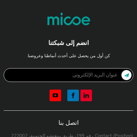
انضم إلى شبكتنا
كن أول من يحصل على أحدث أنماطنا وعروضنا.
اتصل بنا
Contact (Position): رقم 199، طريق يينغتشو الجنوبية، 222002