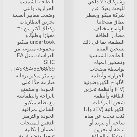
وشركتك؟ لا داعي
بالطاقة الشمسية
للبحث بعيدًا عن
الحرارية، والتي
شركة ميكو. ويغطي
وضعت معايير أنظمة
نطاق منتجاتنا
تخزين البطاريات
الواسع مختلف
وكذلك أكثر من ٣٠
مصادر الطاقة
معيارًا وطنيًّا. و
النظيفة، بما في ذلك
undertook ميكيو
تسخين المياه
مجموعة متنوعة من
بالطاقة الشمسية
الدراسات مثل IEA
وتسخين المياه
SHC
بواسطة مضخات
TASK54/55/68/69.
الحرارة، وأنظمة
وتتميّز ميكيو برقابة
الألواح الكهروضوئية
صارمة جدًّا على
(PV) وأنظمة تخزين
الجودة. واستمتع
الطاقة وأنظمة
بالراحة والطمأنينة
شحن المركبات
مع نظام ميكيو
الكهربائية (EV). وإذا
الشامل لمراقبة
كنت تبحث عن مياه
الجودة والترميز
ساخنة أو تبريد أو
الدقيق للمنتجات
تدفئة أو تخزين
لضمان إمكانية
لمشعّات الطاقة
تتبعها. وتضم فريق