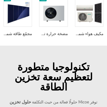
مكيف هواء شمسي هجين تيار مستمر ومتغير
مضخة حرارة تسخين ماء بتقنية العاكس DC ومادّة التبريد R32 من Micoe
مجمّع طاقة شمسيّة حراريّة من Micoe لتسخين المياه الساخنة
تكنولوجيا متطورة
لتعظيم سعة تخزين
الطاقة
حلول تخزين
توفر Micoe حلولًا فعالة من حيث التكلفة