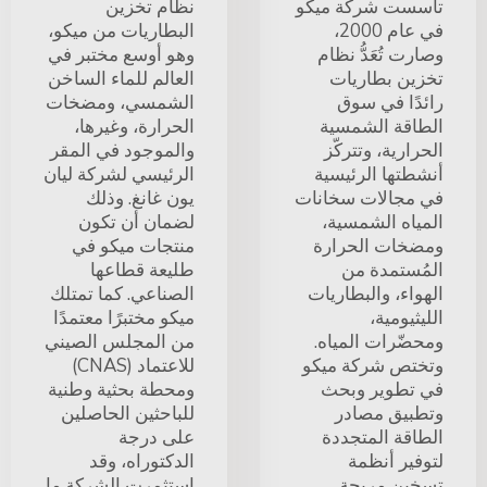
تأسست شركة ميكو
نظام تخزين
في عام 2000،
البطاريات من ميكو،
وصارت تُعَدُّ نظام
وهو أوسع مختبر في
تخزين بطاريات
العالم للماء الساخن
رائدًا في سوق
الشمسي، ومضخات
الطاقة الشمسية
الحرارة، وغيرها،
الحرارية، وتتركّز
والموجود في المقر
أنشطتها الرئيسية
الرئيسي لشركة ليان
في مجالات سخانات
يون غانغ. وذلك
المياه الشمسية،
لضمان أن تكون
ومضخات الحرارة
منتجات ميكو في
المُستمدة من
طليعة قطاعها
الهواء، والبطاريات
الصناعي. كما تمتلك
الليثيومية،
ميكو مختبرًا معتمدًا
ومحضّرات المياه.
من المجلس الصيني
وتختص شركة ميكو
للاعتماد (CNAS)
في تطوير وبحث
ومحطة بحثية وطنية
وتطبيق مصادر
للباحثين الحاصلين
الطاقة المتجددة
على درجة
لتوفير أنظمة
الدكتوراه، وقد
تسخين مريحة
استثمرت الشركة ما