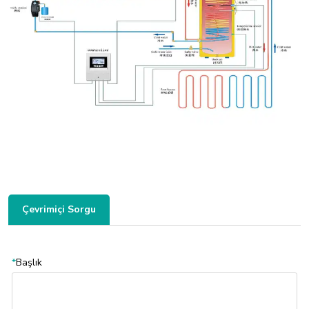
Çevrimiçi Sorgu
*
Başlık