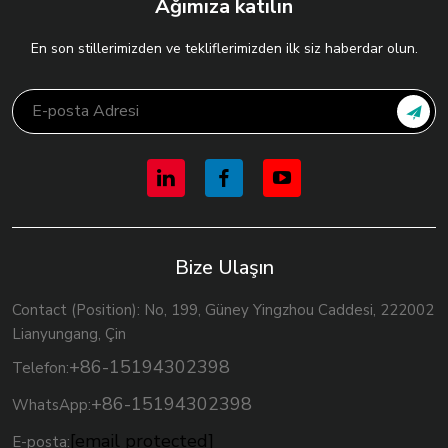
Ağımıza katılın
En son stillerimizden ve tekliflerimizden ilk siz haberdar olun.
Bize Ulaşın
Contact (Position): No, 199, Güney Yingzhou Caddesi, 222002
Lianyungang, Çin
+86-15194302398
Telefon:
+86-15194302398
WhatsApp:
[email protected]
E-posta: