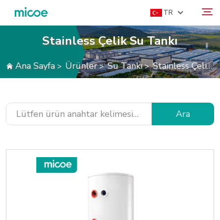
TR
Stainless Çelik Su Tankı
HAKKIMIZDA
Ana Sayfa
Ürünler
Su Tankı
Stainless Çelik Su Tankı
>
>
>
Ara
ÜRÜNLER
ÇÖZÜM
DESTEK VE HIZMETLER
Ara
MEDYA MERKEZI
BIZE ULAŞIN