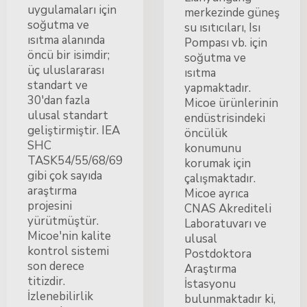
uygulamaları için
merkezinde güneş
soğutma ve
su ısıtıcıları, Isı
ısıtma alanında
Pompası vb. için
öncü bir isimdir;
soğutma ve
üç uluslararası
ısıtma
standart ve
yapmaktadır.
30'dan fazla
Micoe ürünlerinin
ulusal standart
endüstrisindeki
geliştirmiştir. IEA
öncülük
SHC
konumunu
TASK54/55/68/69
korumak için
gibi çok sayıda
çalışmaktadır.
araştırma
Micoe ayrıca
projesini
CNAS Akrediteli
yürütmüştür.
Laboratuvarı ve
Micoe'nin kalite
ulusal
kontrol sistemi
Postdoktora
son derece
Araştırma
titizdir.
İstasyonu
İzlenebilirlik
bulunmaktadır ki,