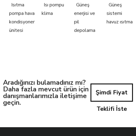
Isıtma
Isı pompu
Güneş
Güneş
pompa hava
klima
enerjisi ve
sistemi
kondisyoner
pil
havuz ısıtma
ünitesi
depolama
Aradığınızı bulamadınız mı?
Daha fazla mevcut ürün için
Şimdi Fiyat
danışmanlarımızla iletişime
geçin.
Teklifi İste