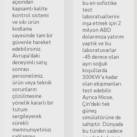
açısından
bu en sofistike
kapsamlı kalite
test
kontrol sistemi
laboratuallerini
ve sıkı ürün
inşa etmek için 2
kodlama
milyon ABD
sayesinde tam bir
dolarımıza yatırım
güvenle hareket
yaptık ve bu
edebilirsiniz.
laboratuvarlar
Avrupa'daki
-45 derece olan
deneyimli satış
aşırı soğuk
sonrası
koşullarda
personelimiz,
300KW'a kadar
ürün veya teknik
olan ekipmanları
sorunların
test edebilir.
çözülmesine
Ayrıca Micoe,
yönelik kararlı bir
Çin'deki tek
tutum
güneş
sergileyerek
simülatörüne de
sürekli
sahiptir. Dünyada
memnuniyetinizi
bu türden sadece
sağlamayı