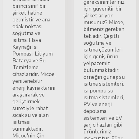
gereksinimleriniz
birinci sınıf bir
için güvenilir bir
şirket haline
şirket arıyor
gelmiştir ve ana
musunuz? Micoe,
odak noktası
bilmeniz gereken
soğutma ve
tek adır. Çeşitli
ısıtma, Hava
soğutma ve
Kaynağı Isı
ısıtma çözümleri
Pompası, Litiyum
için geniş ürün
Batarya ve Su
yelpazemiz
Temizleme
bulunmaktadır,
cihazlarıdır. Micoe,
örneğin güneş su
yenilenebilir
ısıtma sistemleri,
enerji kaynaklarını
ısı pompu su
araştırarak ve
ısıtma sistemleri,
geliştirmek
PV ve enerji
suretiyle rahat
depolama
sıcak su ve alan
sistemleri ve EV
ısıtması
şarj cihazları gibi
sunmaktadır.
ürünlerimiz
Micoe'nin Çin
mevcuttur. Eğer