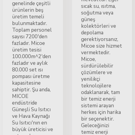
genelinde çeşitli
sıcak su, ısıtma,
ürünlerin beş
soğutma veya
üretim temeli
güneş
bulunmaktadır.
kolektörleri ve
Toplam personel
depolama
sayısı 7200'den
gerektiyorsanız,
fazladır. Micoe
Micoe size hizmet
üretim tesisi
vermektedir.
100.000m^2'den
Micoe,
fazladır ve aylık
sürdürülebilir
80.000 set ısı
çözümlere ve
pompası üretme
yenilikçi
kapasitesine
teknolojilere
sahiptir. Şu anda,
odaklanarak, tam
MICOE
bir temiz enerji
endüstride
sistemi arayan
Güneşli Su Isıtıcı
herkes için harika
ve Hava Kaynağı
bir seçenektir.
Su Isıtıcı'nın en
Geleceğinizi
büyük üreticisi ve
temiz enerji