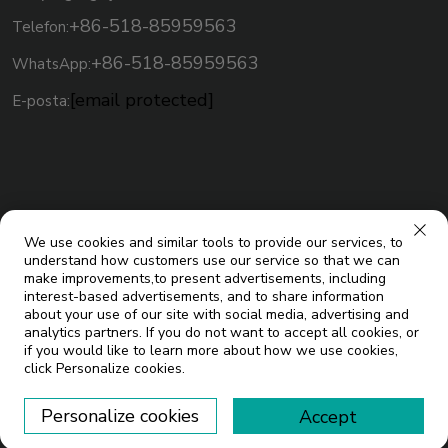
+86-518-85959563
Telefon:
+86-518-85959563
WhatsApp:
[email protected]
E-posta:
We use cookies and similar tools to provide our services, to
understand how customers use our service so that we can
make improvements,to present advertisements, including
interest-based advertisements, and to share information
about your use of our site with social media, advertising and
analytics partners. If you do not want to accept all cookies, or
Telif Hakkı © Jiangsu Micoe Solar Energy Co.,Ltd. Tüm Hakları
if you would like to learn more about how we use cookies,
click Personalize cookies.
Blog
Saklıdır |
Personalize cookies
Accept