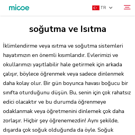
TR
soğutma ve Isıtma
HAKKIMIZDA
Ara
ÜRÜNLER
İklimlendirme veya ısıtma ve soğutma sistemleri
ÇÖZÜM
hayatımızın en önemli kısımlarıdır. Evlerimizi ve
okullarımızı yaşıtlabilir hale getirmek için arkada
DESTEK VE HIZMETLER
çalışır, böylece öğrenmek veya sadece dinlenmek
MEDYA MERKEZI
daha kolay olur. Bir gün boyunca havası boğucu bir
BIZE ULAŞIN
sınıfta oturduğunu düşün. Bu, senin için çok rahatsız
edici olacaktır ve bu durumda öğrenmeye
odaklanmak veya öğretmenini dinlemek çok daha
zorlaşır. Hiçbir şey öğrenemezdin! Aynı şekilde,
dışarda çok soğuk olduğunda da öyle. Soğuk