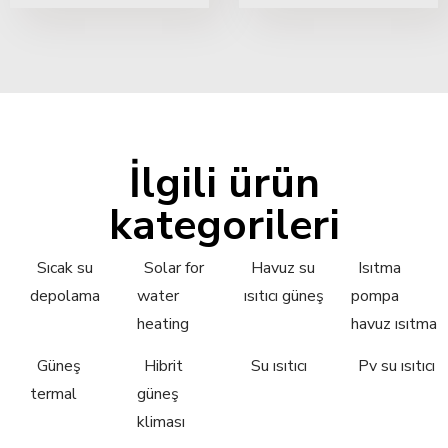
İlgili ürün
kategorileri
Sıcak su
Solar for
Havuz su
Isıtma
depolama
water
ısıtıcı güneş
pompa
heating
havuz ısıtma
Güneş
Hibrit
Su ısıtıcı
Pv su ısıtıcı
termal
güneş
kliması