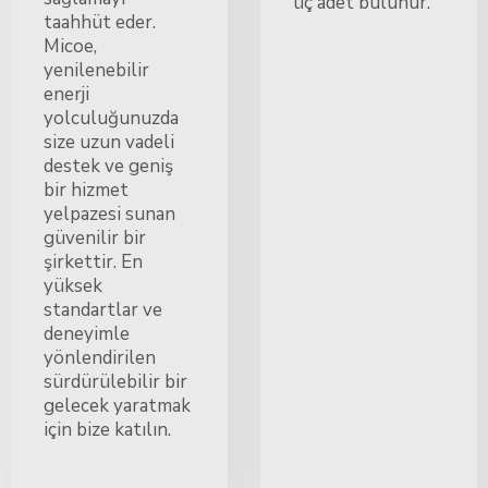
üç adet bulunur.
taahhüt eder.
Micoe,
yenilenebilir
enerji
yolculuğunuzda
size uzun vadeli
destek ve geniş
bir hizmet
yelpazesi sunan
güvenilir bir
şirkettir. En
yüksek
standartlar ve
deneyimle
yönlendirilen
sürdürülebilir bir
gelecek yaratmak
için bize katılın.