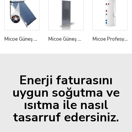
Micoe Güneş Enerjisi Toplayıcı Boşluk Boru Isı Boru Su Isıtıcı
Micoe Güneş Paneli Toplayıcı ile Ayırma Sistemli Basınçlı Tank 316L
Micoe Profesyonel Emal Tampon Depo Isıtıcı Sıcak Su Deposu
Enerji faturasını
uygun soğutma ve
ısıtma ile nasıl
tasarruf edersiniz.