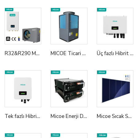
R32&R290 Monoblok Isı Pompaları için Hidrolik Modül Kurulumu Basitleştirir ve Alan Kazandırır
MICOE Ticari 50kw Ev Isıtma R290 Buzluk A+++ ERP ile
Üç fazlı Hibrit Inverter
Tek fazlı Hibrit Inverter 1
Micoe Enerji Depolama Sistemi LiFePO4 Pil Yüksek Gerilim 50V 100V 50ah Güneşlİ Lityum Pil
Micoe Sıcak Su Isıtımı İçin Termal Toplayıcı