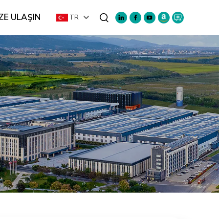
ZE ULAŞIN
TR
Ara