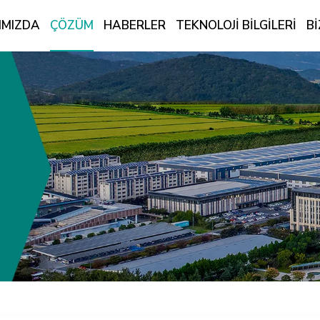
IMIZDA
ÇÖZÜM
HABERLER
TEKNOLOJI BILGILERI
BI