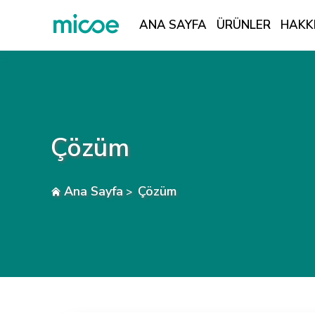
ANA SAYFA
ÜRÜNLER
HAKK
ÜRÜNLER
HAKKIMIZDA
ÇÖZÜM
Çözüm
HABERLER
TEKNOLOJI BILGILERI
Ana Sayfa
Çözüm
>
BIZE ULAŞIN