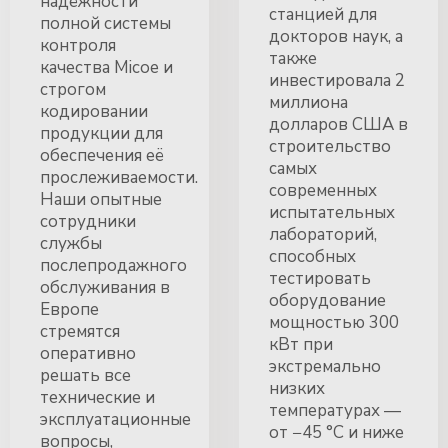
надёжности
станцией для
полной системы
докторов наук, а
контроля
также
качества Micoe и
инвестировала 2
строгом
миллиона
кодировании
долларов США в
продукции для
строительство
обеспечения её
самых
прослеживаемости.
современных
Наши опытные
испытательных
сотрудники
лабораторий,
службы
способных
послепродажного
тестировать
обслуживания в
оборудование
Европе
мощностью 300
стремятся
кВт при
оперативно
экстремально
решать все
низких
технические и
температурах —
эксплуатационные
от −45 °C и ниже
вопросы,