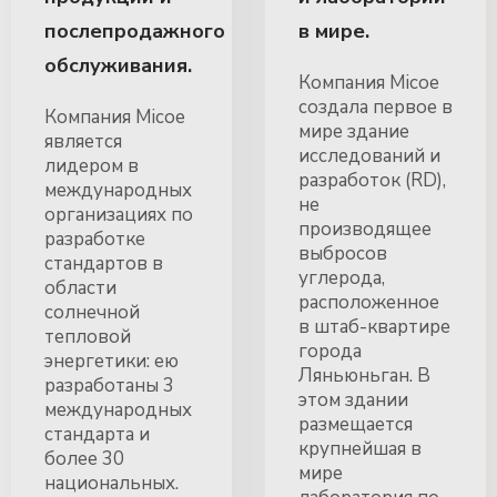
послепродажного
в мире.
обслуживания.
Компания Micoe
создала первое в
Компания Micoe
мире здание
является
исследований и
лидером в
разработок (RD),
международных
не
организациях по
производящее
разработке
выбросов
стандартов в
углерода,
области
расположенное
солнечной
в штаб-квартире
тепловой
города
энергетики: ею
Ляньюньган. В
разработаны 3
этом здании
международных
размещается
стандарта и
крупнейшая в
более 30
мире
национальных.