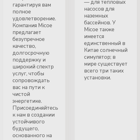
— для тепловых
гарантируя вам
насосов для
полное
наземных
удовлетворение.
бассейнов. У
Компания Micoe
Micoe также
предлагает
имеется
безупречное
единственный в
качество,
Китае солнечный
долгосрочную
симулятор; в
поддержку и
мире существует
широкий спектр
всего три таких
услуг, чтобы
установки.
сопровождать
вас на пути к
чистой
энергетике.
Присоединяйтесь
к нам в создании
устойчивого
будущего,
основанного на