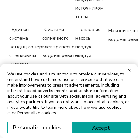
источником
тепла
Единая
Система
Тепловые
Накопитель
система
солнечного
насосы
водонагрев
кондиционера
электрического
воздух-
с тепловым
водонагревателя
воздух
насосом
We use cookies and similar tools to provide our services, to
Горячая
Кондиционирование
Кондиционирование
Солнечный
understand how customers use our service so that we can
вода в
make improvements,to present advertisements, including
воздуха и
воздуха
нагрев
interest-based advertisements, and to share information
расширительном
тепловой
тепловыми
бассейна
about your use of our site with social media, advertising and
analytics partners. If you do not want to accept all cookies, or
баке
насос
насосами
if you would like to learn more about how we use cookies,
click Personalize cookies.
Personalize cookies
Accept