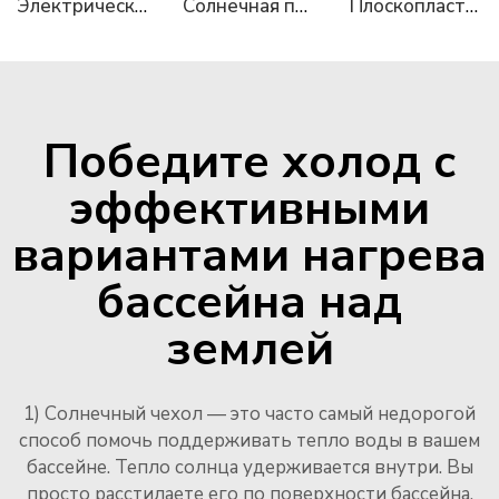
Электрический накопительный водонагреватель – коммерческая серия
Солнечная панель 2
Плоскопластинчатый солнечный водонагреватель Micoe с давлением, эмалированный бак объемом 150Л, 200Л, 250Л, 300Л, возможна OEM/ODM сборка
Победите холод с
эффективными
вариантами нагрева
бассейна над
землей
1) Солнечный чехол — это часто самый недорогой
способ помочь поддерживать тепло воды в вашем
бассейне. Тепло солнца удерживается внутри. Вы
просто расстилаете его по поверхности бассейна,