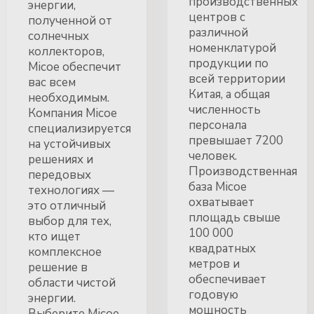
производственных
энергии,
центров с
полученной от
различной
солнечных
номенклатурой
коллекторов,
продукции по
Micoe обеспечит
всей территории
вас всем
Китая, а общая
необходимым.
численность
Компания Micoe
персонала
специализируется
превышает 7200
на устойчивых
человек.
решениях и
Производственная
передовых
база Micoe
технологиях —
охватывает
это отличный
площадь свыше
выбор для тех,
100 000
кто ищет
квадратных
комплексное
метров и
решение в
обеспечивает
области чистой
годовую
энергии.
мощность
Выберите Micoe