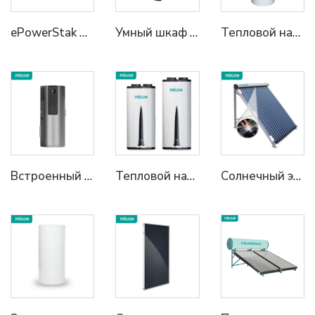
ePowerStak Pro Container ESS 5MWh жидкостное охлаждение IP67 Защита от погодных условий Ядро LFP для надежности энергии в суровых условиях
Умный шкаф энергосбережения с воздушным охлаждением ME86A-20K 215кВт·ч/233кВт·ч шкаф накопления энергии 3a72кВт·ч/418кВт·ч шкаф накопления энергии Легковесная промышленная и коммерческая система накопления энергии | быстрый переключатель | полная адаптация к различным условиям
Тепловой насос MICOE для нагрева воды на основе воздушной энергии (все в одном)
Встроенный бак для нагрева воды 75C высокой температуры R290 Все в одном тепловом насосе
Тепловой насос Micoe 75 градусов R290 настенного типа для нагрева воды
Солнечный энергетический коллектор Micoe Вакуумные трубки Теплообменник для нагрева воды