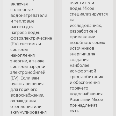
очистители
включая
воды. Micoe
солнечные
специализируется
водонагреватели
на
и тепловые
исследованиях,
насосы для
разработке и
нагрева воды,
применении
фотоэлектрические
возобновляемых
(PV) системы и
источников
системы
энергии для
накопления
создания
энергии, а также
наиболее
системы зарядки
комфортной
электромобилей
среды обитания
(EV). Если вам
и обеспечения
нужны решения
горячего
для горячего
водоснабжения.
водоснабжения,
Компании Micoe
охлаждения,
принадлежат
отопления или
пять
аккумулирования