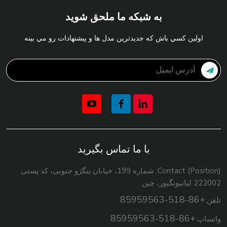
به شبکه ما ملحق شوید
اولين کسي باش که جديدترين مدل ها و پيشنهادات رو مي بينه
با ما تماس بگیرید
Contact (Position): شماره 199، خیابان ینگژو جنوبی، کد پستی
222002 لیانیونگپور، چین
+86-518-85959563
تلفن:
+86-518-85959563
واتساپ: