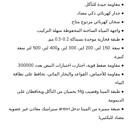
● مقاومة جيدة للتآكل.
● جدار كهربائي ذكي مضاد.
● سخان كهربائي مزدوج متاح.
● واجهة المياه الساخنة المحفوظة سهلة التركيب.
● طبقة فخارية موحدة بسماكة 0.2-0.3 مم.
● سعة: 150 لتر، 200 لتر، 300 لتر، و400 لتر، 500 لتر سعة
كبيرة.
● مقاومة ضغط قوية، اجتازت اختبارات النبض بعدد 300000.
● مقاومة للأحماض، القواعد والبخار المائي، تحافظ على نظافة
الماء.
● طبقة المينا وقضيب Mg يحميان من التآكل ويحافظان على
الديمومة.
● صيغة مميزة من المينا تدخلагент سيراميك معادن غير عضوية
مضاد للبكتيريا.