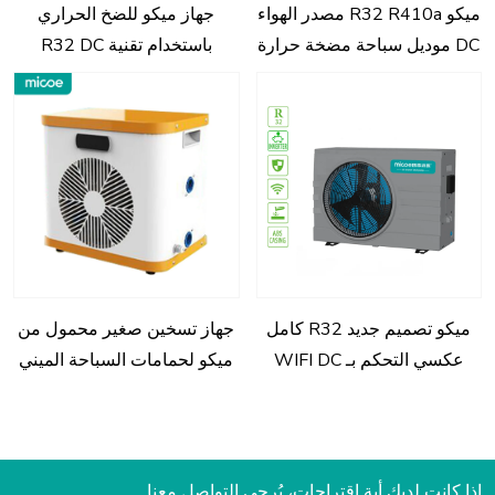
ميكو R32 R410a مصدر الهواء
جهاز ميكو للضخ الحراري
DC موديل سباحة مضخة حرارة
باستخدام تقنية R32 DC
عكسية
الكاملة لتسخين المياه في
البرك والتدفئة الهيدروليكية
ميكو تصميم جديد R32 كامل
جهاز تسخين صغير محمول من
عكسي التحكم بـ WIFI DC
ميكو لحمامات السباحة الميني
مصدر الهواء مضخة حرارة
مضخة حرارة هوائية لمياه
حوض سباحة إلى أوروبا
حمامات السباحة
إذا كانت لديك أية اقتراحات، يُرجى التواصل معنا