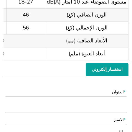
مستوى الضوضاء عند 10 أمتار dB(A)
18-27
الوزن الصافي (كغ)
46
الوزن الإجمالي (كغ)
56
الأبعاد الصافية (مم)
20*640
أبعاد العبوة (ملم)
70*760
استفسار إلكتروني
*
العنوان
*
الاسم