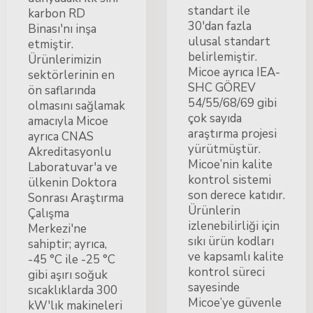
standart ile
karbon RD
30'dan fazla
Binası'nı inşa
ulusal standart
etmiştir.
belirlemiştir.
Ürünlerimizin
Micoe ayrıca IEA-
sektörlerinin en
SHC GÖREV
ön saflarında
54/55/68/69 gibi
olmasını sağlamak
çok sayıda
amacıyla Micoe
araştırma projesi
ayrıca CNAS
yürütmüştür.
Akreditasyonlu
Micoe’nin kalite
Laboratuvar'a ve
kontrol sistemi
ülkenin Doktora
son derece katıdır.
Sonrası Araştırma
Ürünlerin
Çalışma
izlenebilirliği için
Merkezi'ne
sıkı ürün kodları
sahiptir; ayrıca,
ve kapsamlı kalite
-45 °C ile -25 °C
kontrol süreci
gibi aşırı soğuk
sayesinde
sıcaklıklarda 300
Micoe’ye güvenle
kW'lık makineleri