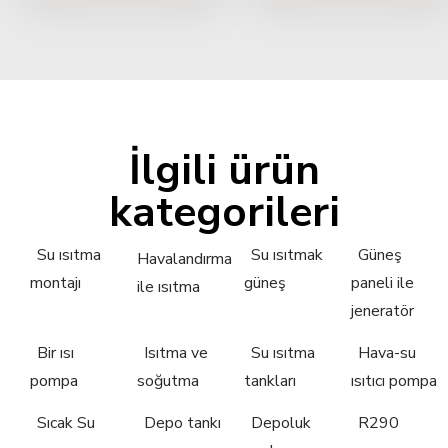
İlgili ürün
kategorileri
Su ısıtma
Su ısıtmak
Güneş
Havalandırma
montajı
güneş
paneli ile
ile ısıtma
jeneratör
Bir ısı
Isıtma ve
Su ısıtma
Hava-su
pompa
soğutma
tankları
ısıtıcı pompa
Sıcak Su
Depo tankı
Depoluk
R290