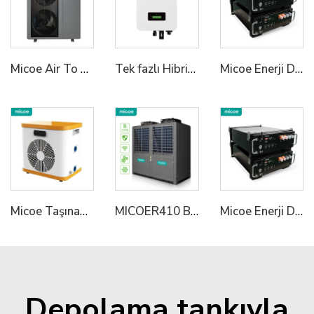
Micoe Air To Water R290 Monoblok Sıcak Su Isıtıcıları
Tek fazlı Hibrit Inverter 1
Micoe Enerji Depolama Sistemi LiFePO4 Pil Yüksek Gerilim 50V 100V 50ah Güneşlİ Lityum Pil
Micoe Taşınabilir Mini Yüzme Havuzu Isıtıcı Hava'dan-Suya Yüzme Havuzu Isı Pompası Su Isıtıcı
MICOER410 Buzluk Çift Sıkıştırıcı Ticari Endüstriyel Isıtıcı Sistem Çözümü
Micoe Enerji Depolama Sistemi LiFePO4 Batarya Yüksek Gerilim 50V 100V 50ah Güneşlendirme Litium Batarya
Depolama tankıyla