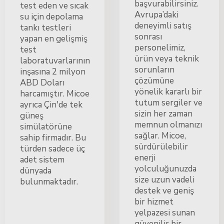
başvurabilirsiniz.
test eden ve sıcak
Avrupa’daki
su için depolama
deneyimli satış
tankı testleri
sonrası
yapan en gelişmiş
personelimiz,
test
ürün veya teknik
laboratuvarlarının
sorunların
inşasına 2 milyon
çözümüne
ABD Doları
yönelik kararlı bir
harcamıştır. Micoe
tutum sergiler ve
ayrıca Çin'de tek
sizin her zaman
güneş
memnun olmanızı
simülatörüne
sağlar. Micoe,
sahip firmadır. Bu
sürdürülebilir
türden sadece üç
enerji
adet sistem
yolculuğunuzda
dünyada
size uzun vadeli
bulunmaktadır.
destek ve geniş
bir hizmet
yelpazesi sunan
güvenilir bir