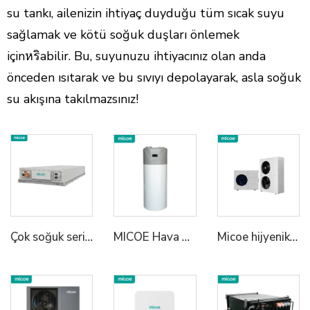
su tankı, ailenizin ihtiyaç duyduğu tüm sıcak suyu
sağlamak ve kötü soğuk duşları önlemek
içinหริabilir. Bu, suyunuzu ihtiyacınız olan anda
önceden ısıtarak ve bu sıvıyı depolayarak, asla soğuk
su akışına takılmazsınız!
Çok soğuk seri sıvı soğutmalı enerji depolama batarya paketi 1P48S/1P52S batarya paketi IP67 tam koruma | geniş sıcaklık aralığı zeki sıcaklık kontrolü | Modüler endüstriyel enerji depolama
MICOE Hava Kaynağı Tümü Bir Oda Sıcak Pompa Su Isıtıcı
Micoe hijyenik su ısıtma pompa banyo otomatik defrost hava'dan su'ya ısıtma pompa sıcak su ısıtıcı kış için ev