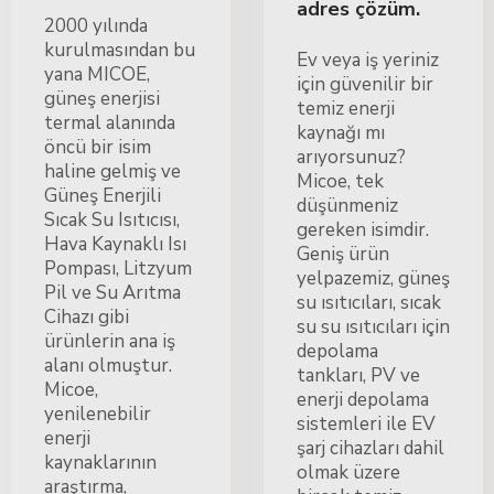
adres çözüm.
2000 yılında
kurulmasından bu
Ev veya iş yeriniz
yana MICOE,
için güvenilir bir
güneş enerjisi
temiz enerji
termal alanında
kaynağı mı
öncü bir isim
arıyorsunuz?
haline gelmiş ve
Micoe, tek
Güneş Enerjili
düşünmeniz
Sıcak Su Isıtıcısı,
gereken isimdir.
Hava Kaynaklı Isı
Geniş ürün
Pompası, Litzyum
yelpazemiz, güneş
Pil ve Su Arıtma
su ısıtıcıları, sıcak
Cihazı gibi
su su ısıtıcıları için
ürünlerin ana iş
depolama
alanı olmuştur.
tankları, PV ve
Micoe,
enerji depolama
yenilenebilir
sistemleri ile EV
enerji
şarj cihazları dahil
kaynaklarının
olmak üzere
araştırma,