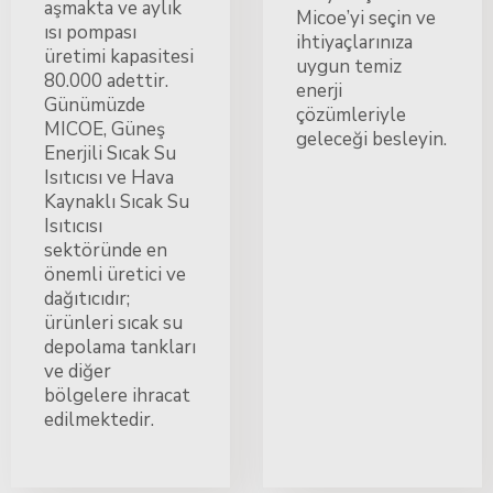
aşmakta ve aylık
Micoe’yi seçin ve
ısı pompası
ihtiyaçlarınıza
üretimi kapasitesi
uygun temiz
80.000 adettir.
enerji
Günümüzde
çözümleriyle
MICOE, Güneş
geleceği besleyin.
Enerjili Sıcak Su
Isıtıcısı ve Hava
Kaynaklı Sıcak Su
Isıtıcısı
sektöründe en
önemli üretici ve
dağıtıcıdır;
ürünleri sıcak su
depolama tankları
ve diğer
bölgelere ihracat
edilmektedir.