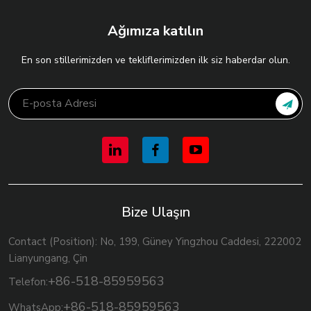
Ağımıza katılın
En son stillerimizden ve tekliflerimizden ilk siz haberdar olun.
Bize Ulaşın
Contact (Position): No, 199, Güney Yingzhou Caddesi, 222002
Lianyungang, Çin
+86-518-85959563
Telefon:
+86-518-85959563
WhatsApp: