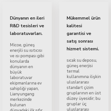
Dünyanın en ileri
Mükemmel ürün
R&D tesisleri ve
kalitesi
laboratuvarları.
garantisi ve
satış sonrası
Micoe, güneş
hizmet sistemi.
enerjili su ısıtıcısı
ve ısı pompası gibi
sıcak su deposu,
konularda
güneş enerjisi
dünyanın en
termal
büyük
kullanımına ilişkin
laboratuvar
uluslararası
ekipmanlarına ev
standart çizim
sahipliği yapan,
gruplarının en üst
Lianyungang
düzey üyesidir; bu
merkezinde
gruplar üç
bulunan
uluslararası
dünyadaki ilk sıfır