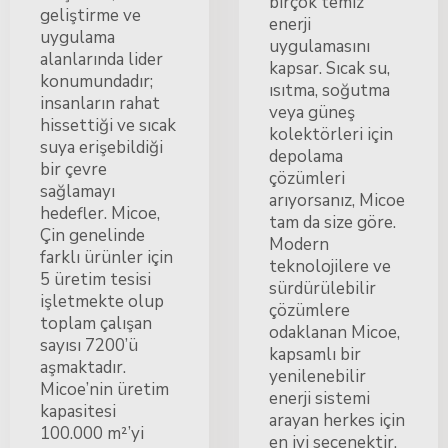
birçok temiz
geliştirme ve
enerji
uygulama
uygulamasını
alanlarında lider
kapsar. Sıcak su,
konumundadır;
ısıtma, soğutma
insanların rahat
veya güneş
hissettiği ve sıcak
kolektörleri için
suya erişebildiği
depolama
bir çevre
çözümleri
sağlamayı
arıyorsanız, Micoe
hedefler. Micoe,
tam da size göre.
Çin genelinde
Modern
farklı ürünler için
teknolojilere ve
5 üretim tesisi
sürdürülebilir
işletmekte olup
çözümlere
toplam çalışan
odaklanan Micoe,
sayısı 7200’ü
kapsamlı bir
aşmaktadır.
yenilenebilir
Micoe’nin üretim
enerji sistemi
kapasitesi
arayan herkes için
100.000 m²’yi
en iyi seçenektir.