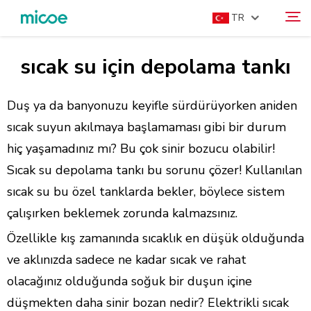
TR
sıcak su için depolama tankı
HAKKIMIZDA
Ara
ÜRÜNLER
Duş ya da banyonuzu keyifle sürdürüyorken aniden
ÇÖZÜM
sıcak suyun akılmaya başlamaması gibi bir durum
hiç yaşamadınız mı? Bu çok sinir bozucu olabilir!
DESTEK VE HIZMETLER
Sıcak su depolama tankı bu sorunu çözer! Kullanılan
MEDYA MERKEZI
sıcak su bu özel tanklarda bekler, böylece sistem
BIZE ULAŞIN
çalışırken beklemek zorunda kalmazsınız.
Özellikle kış zamanında sıcaklık en düşük olduğunda
ve aklınızda sadece ne kadar sıcak ve rahat
olacağınız olduğunda soğuk bir duşun içine
düşmekten daha sinir bozan nedir? Elektrikli sıcak