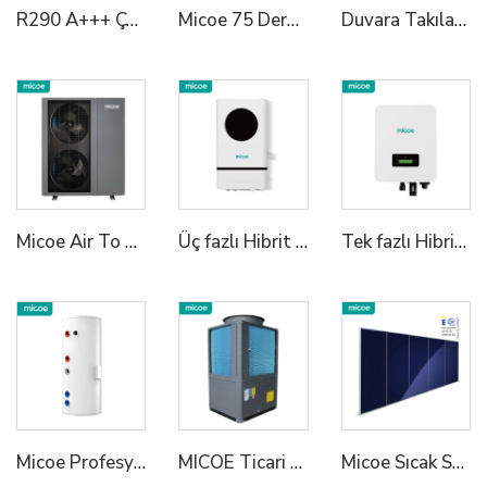
R290 A+++ Çoklu İşlevli Isı Pompaları Monoblok Isıtma/Sozluk+Ev Içindeki Sıcak Su Çözümü SG Hazır 6KW/12KW/18KW
Micoe 75 Derece R290 Bütünleşik Duvara Monte Edilen Havadan Suye Isıtma Pompası Su Isıtıcı
Duvara Takılan Tümü Bir Arada Isı Pompası Su Isıtıcı
Micoe Air To Water R290 Monoblok Sıcak Su Isıtıcıları
Üç fazlı Hibrit Inverter 2
Tek fazlı Hibrit Inverter 1
Micoe Profesyonel Emal Tampon Depo Isıtıcı Sıcak Su Deposu
MICOE Ticari 50kw Ev Isıtma R290 Buzluk A+++ ERP ile
Micoe Sıcak Su Isıtımı İçin Termal Toplayıcı