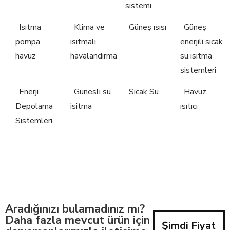
sistemi
Isıtma
Klima ve
Güneş ısısı
Güneş
pompa
ısıtmalı
enerjili sıcak
havuz
havalandırma
su ısıtma
sistemleri
Enerji
Gunesli su
Sıcak Su
Havuz
Depolama
isitma
ısıtıcı
Sistemleri
Aradığınızı bulamadınız mı?
Daha fazla mevcut ürün için
Şimdi Fiyat