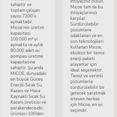
ihtiyacınız olsun,
sahiptir ve
Micoe tam da bu
toplam çalışan
ihtiyaçlarınızı
sayısı 7200’ü
karşılar.
aşmaktadır.
Sürdürülebilir
Micoe’nin üretim
çözümlere
kapasitesi
odaklanan ve en
100.000 m²’yi
son teknolojileri
aşmakta ve aylık
kullanan Micoe,
80.000 adet ısı
eksiksiz bir temiz
pompası üretme
enerji paketi
kapasitesine
arayanlar için
sahiptir. Şu anda
ideal seçenektir.
MICOE, dünyadaki
Temiz ve verimli
en büyük Güneş
çözümlerle
Enerjili Sıcak Su
sürdürülebilir bir
Kazanı ve Hava
gelecek yaratmak
Kaynaklı Sıcak Su
isteyen herkes
Kazanı üreticisi ve
için Micoe, en iyi
perakendecisidir;
seçimdir.
ürünleri 100’den