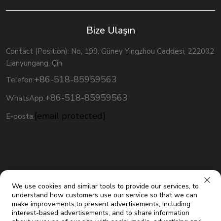
Bize Ulaşın
Contact (Position): No, 199, Güney Yingzhou Caddesi, 222002
Lianyungang, Çin
+86-518-85959563
Telefon:
+86-518-85959563
WhatsApp:
[email protected]
E-posta:
We use cookies and similar tools to provide our services, to
understand how customers use our service so that we can
make improvements,to present advertisements, including
interest-based advertisements, and to share information