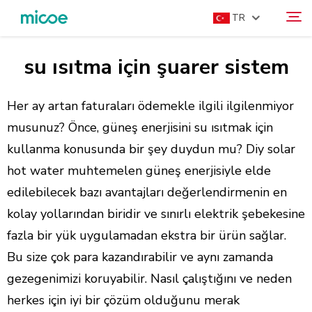
TR
su ısıtma için şuarer sistem
HAKKIMIZDA
Ara
ÜRÜNLER
Her ay artan faturaları ödemekle ilgili ilgilenmiyor
ÇÖZÜM
musunuz? Önce, güneş enerjisini su ısıtmak için
kullanma konusunda bir şey duydun mu? Diy solar
DESTEK VE HIZMETLER
hot water muhtemelen güneş enerjisiyle elde
MEDYA MERKEZI
edilebilecek bazı avantajları değerlendirmenin en
BIZE ULAŞIN
kolay yollarından biridir ve sınırlı elektrik şebekesine
fazla bir yük uygulamadan ekstra bir ürün sağlar.
Bu size çok para kazandırabilir ve aynı zamanda
gezegenimizi koruyabilir. Nasıl çalıştığını ve neden
herkes için iyi bir çözüm olduğunu merak