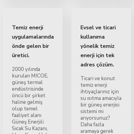
Temiz enerji
Evsel ve ticari
uygulamalarında
kullanıma
önde gelen bir
yönelik temiz
üretici.
enerji için tek
adres çözüm.
2000 yılında
kurulan MICOE,
Ticari ve konut
güneş termal
temiz enerji
endüstrisinde
ihtiyaçlarınız için
öncü bir şirket
su ısıtma amacıyla
haline gelmiş
bir güneş enerjisi
olup temel
sistemi mi
faaliyet alanı
arıyorsunuz?
Güneş Enerjili
Daha fazla
Sıcak Su Kazanı,
aramaya gerek