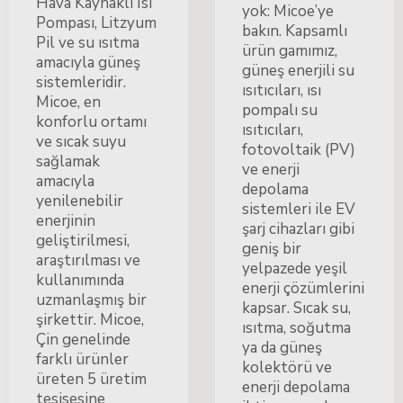
Hava Kaynaklı Isı
yok: Micoe’ye
Pompası, Litzyum
bakın. Kapsamlı
Pil ve su ısıtma
ürün gamımız,
amacıyla güneş
güneş enerjili su
sistemleridir.
ısıtıcıları, ısı
Micoe, en
pompalı su
konforlu ortamı
ısıtıcıları,
ve sıcak suyu
fotovoltaik (PV)
sağlamak
ve enerji
amacıyla
depolama
yenilenebilir
sistemleri ile EV
enerjinin
şarj cihazları gibi
geliştirilmesi,
geniş bir
araştırılması ve
yelpazede yeşil
kullanımında
enerji çözümlerini
uzmanlaşmış bir
kapsar. Sıcak su,
şirkettir. Micoe,
ısıtma, soğutma
Çin genelinde
ya da güneş
farklı ürünler
kolektörü ve
üreten 5 üretim
enerji depolama
tesisesine