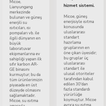
Micoe,
hizmet sistemi.
Lianyungang
merkezinde
Micoe, güneş
bulunan ve güneş
enerjisiyle ısıtma
enerjili su
konusunda
ısıtıcıları, ısı
uluslararası
pompaları vb. ile
standart
ilgili dünyanın en
hazırlama
büyük
gruplarının en
laboratuvar
öne çıkan üyesidir;
ekipmanlarına ev
bu gruplar üç
sahipliği yapan ilk
uluslararası
sıfır karbon AR-
standart ile
GE binasını
ulusal otoriteler
kurmuştur; bu da
tarafından kabul
tüm ürünlerimizin
edilen 30'dan
piyasada en üst
fazla standardı
düzeyde olmasını
yürürlüğe
sağlamaktadır.
koymuştur. Micoe
Micoe, su ısıtma
ayrıca su ısıtma
amacıyla