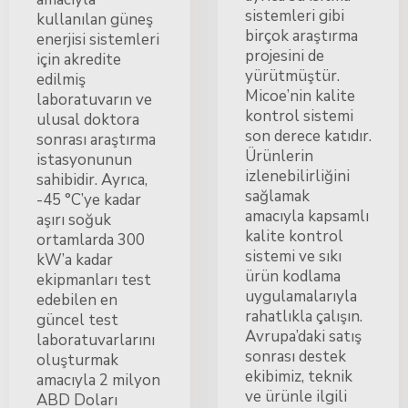
sistemleri gibi
kullanılan güneş
birçok araştırma
enerjisi sistemleri
projesini de
için akredite
yürütmüştür.
edilmiş
Micoe’nin kalite
laboratuvarın ve
kontrol sistemi
ulusal doktora
son derece katıdır.
sonrası araştırma
Ürünlerin
istasyonunun
izlenebilirliğini
sahibidir. Ayrıca,
sağlamak
-45 °C’ye kadar
amacıyla kapsamlı
aşırı soğuk
kalite kontrol
ortamlarda 300
sistemi ve sıkı
kW’a kadar
ürün kodlama
ekipmanları test
uygulamalarıyla
edebilen en
rahatlıkla çalışın.
güncel test
Avrupa’daki satış
laboratuvarlarını
sonrası destek
oluşturmak
ekibimiz, teknik
amacıyla 2 milyon
ve ürünle ilgili
ABD Doları