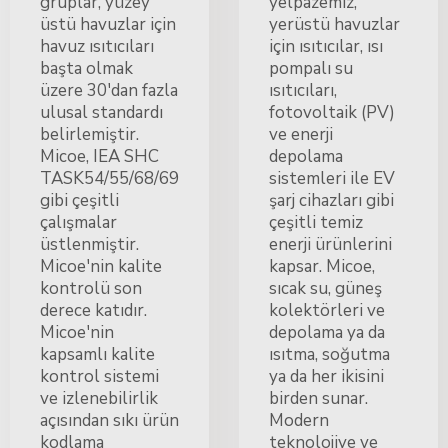
gruplar, yüzey
yelpazemiz,
üstü havuzlar için
yerüstü havuzlar
havuz ısıtıcıları
için ısıtıcılar, ısı
başta olmak
pompalı su
üzere 30'dan fazla
ısıtıcıları,
ulusal standardı
fotovoltaik (PV)
belirlemiştir.
ve enerji
Micoe, IEA SHC
depolama
TASK54/55/68/69
sistemleri ile EV
gibi çeşitli
şarj cihazları gibi
çalışmalar
çeşitli temiz
üstlenmiştir.
enerji ürünlerini
Micoe'nin kalite
kapsar. Micoe,
kontrolü son
sıcak su, güneş
derece katıdır.
kolektörleri ve
Micoe'nin
depolama ya da
kapsamlı kalite
ısıtma, soğutma
kontrol sistemi
ya da her ikisini
ve izlenebilirlik
birden sunar.
açısından sıkı ürün
Modern
kodlama
teknolojiye ve