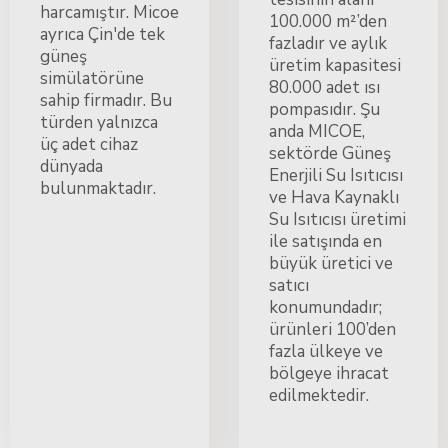
harcamıştır. Micoe
100.000 m²’den
ayrıca Çin'de tek
fazladır ve aylık
güneş
üretim kapasitesi
simülatörüne
80.000 adet ısı
sahip firmadır. Bu
pompasıdır. Şu
türden yalnızca
anda MICOE,
üç adet cihaz
sektörde Güneş
dünyada
Enerjili Su Isıtıcısı
bulunmaktadır.
ve Hava Kaynaklı
Su Isıtıcısı üretimi
ile satışında en
büyük üretici ve
satıcı
konumundadır;
ürünleri 100’den
fazla ülkeye ve
bölgeye ihracat
edilmektedir.