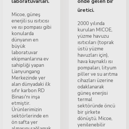
laboratuvarları.
önde gelen bir
üretici.
Micoe, güneş
enerjili su ısıtıcısı
2000 yılında
ve ısı pompası gibi
kurulan MICOE,
konularda
yüzme havuzu
dünyanın en
ısıtıcıları (toprak
büyük
üstü yüzme
laboratuvar
havuzları için),
ekipmanlarına ev
hava kaynaklı ısı
sahipliği yapan
pompaları, lityum
Lianyungang
piller ve su arıtma
Merkezinde yer
cihazları üzerine
alan dünyadaki ilk
odaklanarak
sıfır karbon RD
güneş enerjisi
Binası'nı inşa
termal
etmiştir.
sektöründe öncü
Ürünlerimizin
bir şirkete
sektörlerinde en
dönüştü. Micoe,
ön safta yer
yenilenebilir
almasını sağlamak