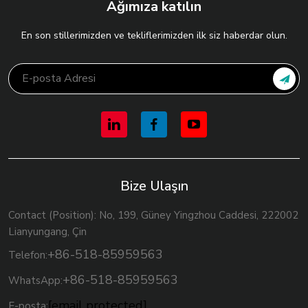
Ağımıza katılın
En son stillerimizden ve tekliflerimizden ilk siz haberdar olun.
Bize Ulaşın
Contact (Position): No, 199, Güney Yingzhou Caddesi, 222002
Lianyungang, Çin
+86-518-85959563
Telefon:
+86-518-85959563
WhatsApp:
[email protected]
E-posta: