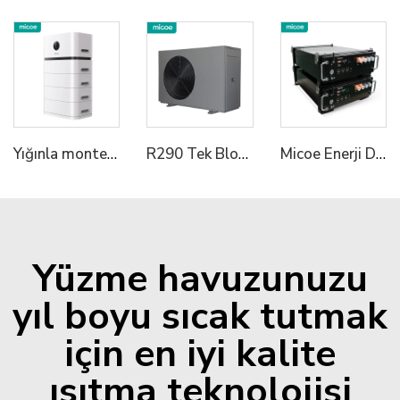
Yığınla monte edilen Konut ESS2
R290 Tek Blok Isı Pompası Su Isıtıcı
Micoe Enerji Depolama Sistemi LiFePO4 Pil Yüksek Gerilim 50V 100V 50ah Güneşlİ Lityum Pil
Yüzme havuzunuzu
yıl boyu sıcak tutmak
için en iyi kalite
ısıtma teknolojisi