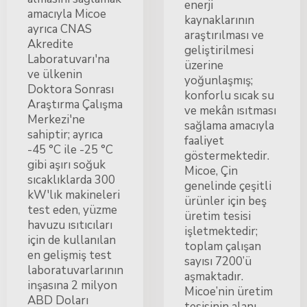
enerji
amacıyla Micoe
kaynaklarının
ayrıca CNAS
araştırılması ve
Akredite
geliştirilmesi
Laboratuvarı'na
üzerine
ve ülkenin
yoğunlaşmış;
Doktora Sonrası
konforlu sıcak su
Araştırma Çalışma
ve mekân ısıtması
Merkezi'ne
sağlama amacıyla
sahiptir; ayrıca
faaliyet
-45 °C ile -25 °C
göstermektedir.
gibi aşırı soğuk
Micoe, Çin
sıcaklıklarda 300
genelinde çeşitli
kW'lık makineleri
ürünler için beş
test eden, yüzme
üretim tesisi
havuzu ısıtıcıları
işletmektedir;
için de kullanılan
toplam çalışan
en gelişmiş test
sayısı 7200’ü
laboratuvarlarının
aşmaktadır.
inşasına 2 milyon
Micoe’nin üretim
ABD Doları
tesisinin alanı