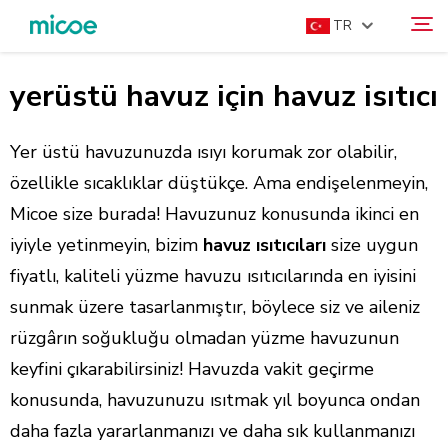
TR
yerüstü havuz için havuz isıtıcı
HAKKIMIZDA
Ara
ÜRÜNLER
Yer üstü havuzunuzda ısıyı korumak zor olabilir,
ÇÖZÜM
özellikle sıcaklıklar düştükçe. Ama endişelenmeyin,
Micoe size burada! Havuzunuz konusunda ikinci en
DESTEK VE HIZMETLER
iyiyle yetinmeyin, bizim
havuz ısıtıcıları
size uygun
MEDYA MERKEZI
fiyatlı, kaliteli yüzme havuzu ısıtıcılarında en iyisini
BIZE ULAŞIN
sunmak üzere tasarlanmıştır, böylece siz ve aileniz
rüzgârın soğukluğu olmadan yüzme havuzunun
keyfini çıkarabilirsiniz! Havuzda vakit geçirme
konusunda, havuzunuzu ısıtmak yıl boyunca ondan
daha fazla yararlanmanızı ve daha sık kullanmanızı