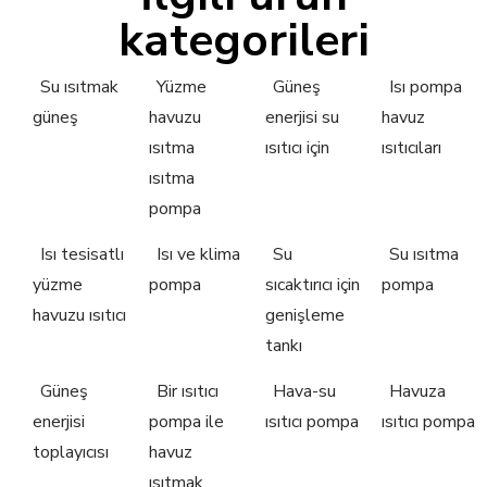
kategorileri
Su ısıtmak
Yüzme
Güneş
Isı pompa
güneş
havuzu
enerjisi su
havuz
ısıtma
ısıtıcı için
ısıtıcıları
ısıtma
pompa
Isı tesisatlı
Isı ve klima
Su
Su ısıtma
yüzme
pompa
sıcaktırıcı için
pompa
havuzu ısıtıcı
genişleme
tankı
Güneş
Bir ısıtıcı
Hava-su
Havuza
enerjisi
pompa ile
ısıtıcı pompa
ısıtıcı pompa
toplayıcısı
havuz
ısıtmak