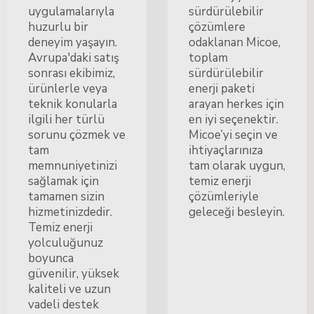
uygulamalarıyla
sürdürülebilir
huzurlu bir
çözümlere
deneyim yaşayın.
odaklanan Micoe,
Avrupa'daki satış
toplam
sonrası ekibimiz,
sürdürülebilir
ürünlerle veya
enerji paketi
teknik konularla
arayan herkes için
ilgili her türlü
en iyi seçenektir.
sorunu çözmek ve
Micoe’yi seçin ve
tam
ihtiyaçlarınıza
memnuniyetinizi
tam olarak uygun,
sağlamak için
temiz enerji
tamamen sizin
çözümleriyle
hizmetinizdedir.
geleceği besleyin.
Temiz enerji
yolculuğunuz
boyunca
güvenilir, yüksek
kaliteli ve uzun
vadeli destek