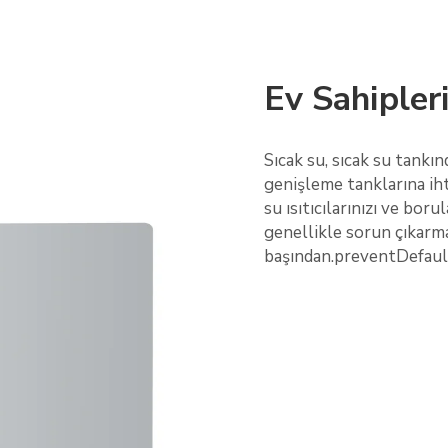
Ev Sahipleri
Sıcak su, sıcak su tankı
genişleme tanklarına ih
su ısıtıcılarınızı ve boru
genellikle sorun çıkarm
başından.preventDefaul