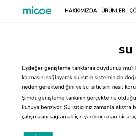
HAKKIMIZDA
ÜRÜNLER
Ç
HAKKIMIZDA
ÜRÜNLER
su
ÇÖZÜM
DESTEK VE HIZMETLER
Eşdeğer genişleme tanklarını duydunuz mu? Bir
MEDYA MERKEZI
kalmasını sağlayarak su ısıtıcı sisteminizin d
neden gereklendiğini ve su ısıtıcısını nasıl koru
BIZE ULAŞIN
Şimdi, genişleme tankının gerçekte ne olduğunu 
kutuya benziyor. Su ısıtıcıınız zamanla ekstra
çalışmasını sağlamak için yardımcı olan bir araç