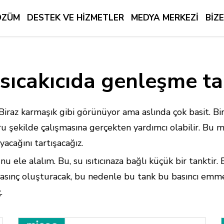
ÖZÜM
DESTEK VE HIZMETLER
MEDYA MERKEZI
BIZ
 sıcakıcıda genleşme ta
az karmaşık gibi görünüyor ama aslında çok basit. Bir 
oğru şekilde çalışmasına gerçekten yardımcı olabilir. B
yacağını tartışacağız.
ele alalım. Bu, su ısıtıcınaza bağlı küçük bir tanktir. 
 basınç oluşturacak, bu nedenle bu tank bu basıncı emm
.