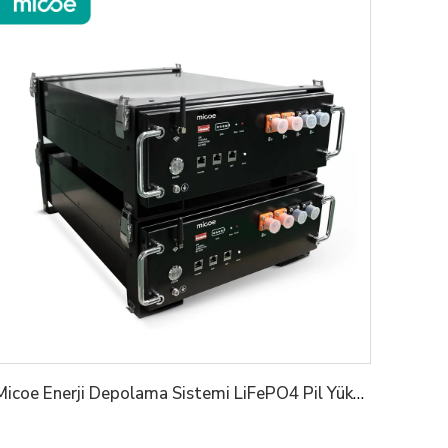
Micoe Enerji Depolama Sistemi LiFePO4 Pil Yüksek Gerilim 50V 100V 50ah Güneşlİ Lityum Pil