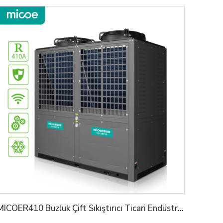
MICOER410 Buzluk Çift Sıkıştırıcı Ticari Endüstriyel Isıtıcı Sistem Çözümü