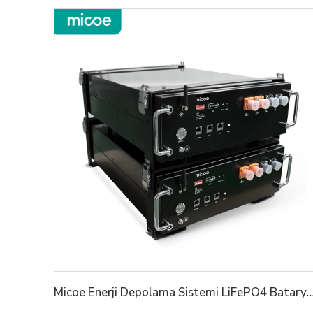
Micoe Enerji Depolama Sistemi LiFePO4 Batarya Yüksek Gerilim 50V 100V 50ah Güneşlend