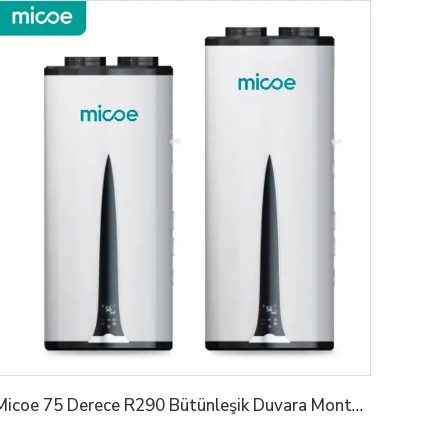
Micoe 75 Derece R290 Bütünleşik Duvara Monte Edilen Havadan Suye Isıtma Pompası Su Isıtıcı