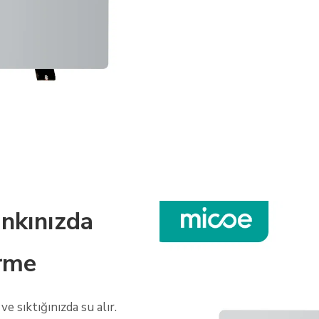
ankınızda
rme
e sıktığınızda su alır.