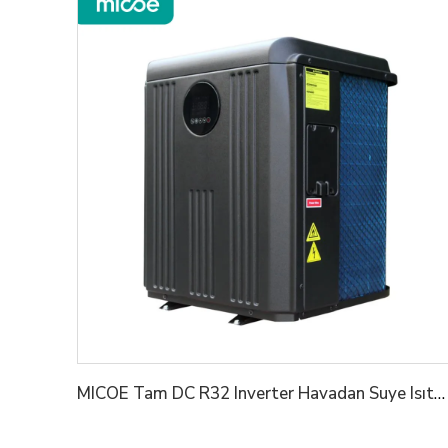
MICOE Tam DC R32 Inverter Havadan Suye Isıtma Pompası Havuzlar ve Hidronik Isıtma için