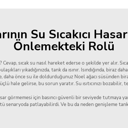
nın Su Sıcakıcı Hasarın
Önlemekteki Rolü
Cevap, sıcak su nasıl hareket ederse o şekilde yer alır. Sıcak
bulaşıkları yıkadığınızda, tank da ısınır. Isındığında, biraz
e, daha önce su ile doldurduğunuz Noel ağacı süsünden bira
lü hale gelirse, bu sorun yaratır. Su ısıtıcınızı bozabilir, tes
sar görmemesi için basıncı güvenli bir seviyede tutmaya ya
 kötü senaryoda patlayabilirdi. Ve bu da neden genişleme tan