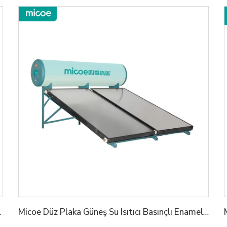
irme Litium Batarya
Micoe Düz Plaka Güneş Su Isıtıcı Basınçlı Enamel Çelik Tanklı 150L 200L 250L 300L Seçenekli OEM/ODM Kabul Edilir