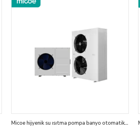
Micoe hijyenik su ısıtma pompa banyo otomatik defrost hava'dan su'ya ısıtma pompa sıcak su ısıtıcı kış için ev